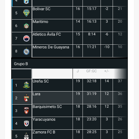
4
Bolívar SC
16
15:17
-2
21
6
5
Maritimo
14
16:13
3
20
5
6
Atletico Ávila FC
15
8:14
-6
12
1
7
Mineros De Guayana
16
11:21
-10
10
1
8
Grupo B
J
GF:GC
+/-
PTS
G
Ureña SC
19
32:18
14
37
10
1
Lara
19
31:19
12
36
10
2
Barquisimeto SC
18
28:16
12
35
10
3
Yaracuyanos
18
23:20
3
26
7
4
Zamora FC B
18
28:25
3
25
6
5