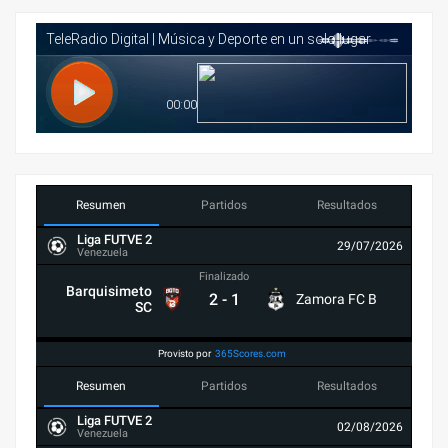
Resumen
Partidos
Resultados
Liga FUTVE 2
29/07/2026
Venezuela
Finalizado
Barquisimeto
2
-
1
Zamora FC B
SC
Provisto por
365Scores.com
Resumen
Partidos
Resultados
Liga FUTVE 2
02/08/2026
Venezuela