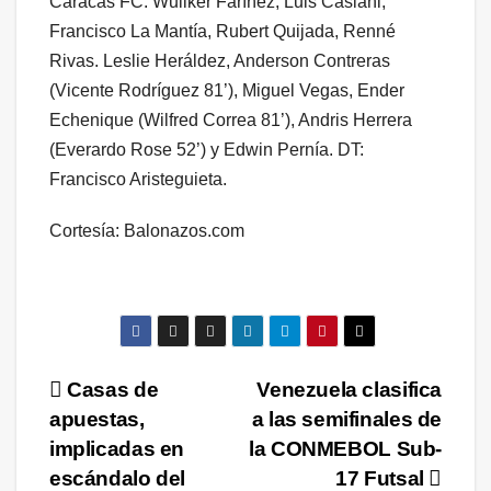
Caracas FC: Wuilker Faríñez, Luis Casiani,
Francisco La Mantía, Rubert Quijada, Renné
Rivas. Leslie Heráldez, Anderson Contreras
(Vicente Rodríguez 81’), Miguel Vegas, Ender
Echenique (Wilfred Correa 81’), Andris Herrera
(Everardo Rose 52’) y Edwin Pernía. DT:
Francisco Aristeguieta.
Cortesía: Balonazos.com
Navegación
Casas de
Venezuela clasifica
apuestas,
a las semifinales de
de
implicadas en
la CONMEBOL Sub-
entradas
escándalo del
17 Futsal