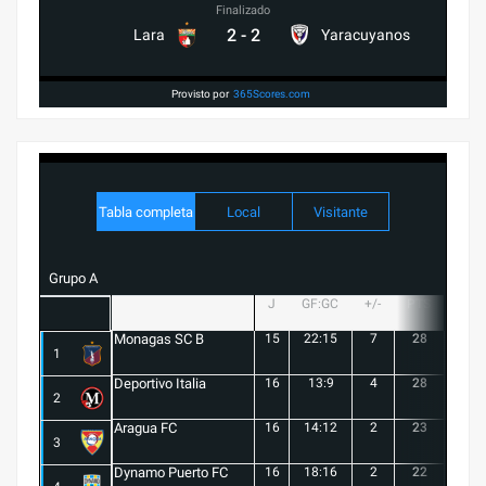
Finalizado
2
-
2
Lara
Yaracuyanos
Provisto por
365Scores.com
Tabla completa
Local
Visitante
Grupo A
J
GF:GC
+/-
PTS
G
Monagas SC B
15
22:15
7
28
8
1
Deportivo Italia
16
13:9
4
28
8
2
Aragua FC
16
14:12
2
23
6
3
Dynamo Puerto FC
16
18:16
2
22
5