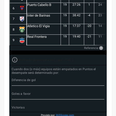
Puerto Cabello B
19
27:26
1
24
7
6
Inter de Barinas
19
38:42
-4
23
7
7
Atletico El Vigia
19
17:37
-20
14
3
8
Real Frontera
19
19:40
-21
11
3
9
Referencia
?
Forma de desempate en Liga FUTVE 2
Cuando dos (o más) equipos están empatados en Puntos el
desempate será determinado por:
Diferencia de gol
Goles a favor
Victorias
Provisto por
365Scores.com