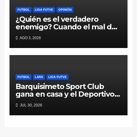
FUTBOL
LIGA FUTVE
OPINIÓN
¿Quién es el verdadero
enemigo? Cuando el mal del
fútbol viene desde adentro
AGO 3, 2026
FUTBOL
LARA
LIGA FUTVE
Barquisimeto Sport Club
gana en casa y el Deportivo
Lara pierde en la carretera
JUL 30, 2026