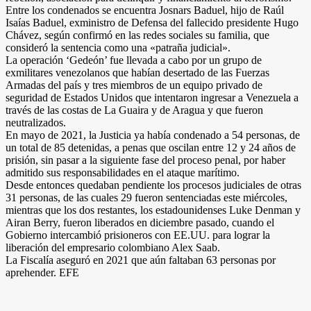
Entre los condenados se encuentra Josnars Baduel, hijo de Raúl
Isaías Baduel, exministro de Defensa del fallecido presidente Hugo
Chávez, según confirmó en las redes sociales su familia, que
consideró la sentencia como una «patraña judicial».
La operación ‘Gedeón’ fue llevada a cabo por un grupo de
exmilitares venezolanos que habían desertado de las Fuerzas
Armadas del país y tres miembros de un equipo privado de
seguridad de Estados Unidos que intentaron ingresar a Venezuela a
través de las costas de La Guaira y de Aragua y que fueron
neutralizados.
En mayo de 2021, la Justicia ya había condenado a 54 personas, de
un total de 85 detenidas, a penas que oscilan entre 12 y 24 años de
prisión, sin pasar a la siguiente fase del proceso penal, por haber
admitido sus responsabilidades en el ataque marítimo.
Desde entonces quedaban pendiente los procesos judiciales de otras
31 personas, de las cuales 29 fueron sentenciadas este miércoles,
mientras que los dos restantes, los estadounidenses Luke Denman y
Airan Berry, fueron liberados en diciembre pasado, cuando el
Gobierno intercambió prisioneros con EE.UU. para lograr la
liberación del empresario colombiano Alex Saab.
La Fiscalía aseguró en 2021 que aún faltaban 63 personas por
aprehender. EFE