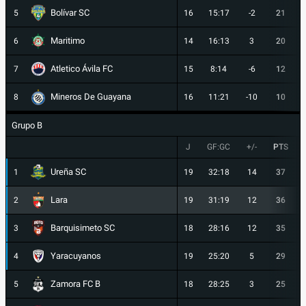
Bolívar SC
5
16
15:17
-2
21
Maritimo
6
14
16:13
3
20
Atletico Ávila FC
7
15
8:14
-6
12
Mineros De Guayana
8
16
11:21
-10
10
Grupo B
J
GF:GC
+/-
PTS
Ureña SC
1
19
32:18
14
37
Lara
2
19
31:19
12
36
Barquisimeto SC
3
18
28:16
12
35
Yaracuyanos
4
19
25:20
5
29
Zamora FC B
5
18
28:25
3
25