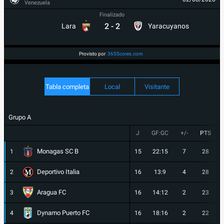
Venezuela
Finalizado
2
-
2
Lara
Yaracuyanos
Provisto por
365Scores.com
Tabla completa
Local
Visitante
Grupo A
J
GF:GC
+/-
PTS
Monagas SC B
1
15
22:15
7
28
Deportivo Italia
2
16
13:9
4
28
Aragua FC
3
16
14:12
2
23
Dynamo Puerto FC
4
16
18:16
2
22