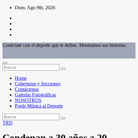
Saltar
Dom. Ago 9th, 2026
al
contenido
Conéctate con el deporte que te define. Mostramos sus historias.
Home
Coberturas y Secciones
Contáctenos
Galerías Fotográficas
NOSOTROS
Ponle Música al Deporte
TRD
Condenan a 30 años a 20