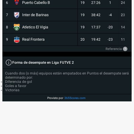
Puerto Cabello B
6
19
27:26
1
24
Inter de Barinas
7
19
38:42
-4
23
Atletico El Vigia
8
19
17:37
-20
14
Real Frontera
9
20
19:42
-23
11
Referencia
?
Forma de desempate en Liga FUTVE 2
Cuando dos (o más) equipos están empatados en Puntos el desempate será
determinado por:
Diferencia de gol
Goles a favor
Victorias
Provisto por
365Scores.com