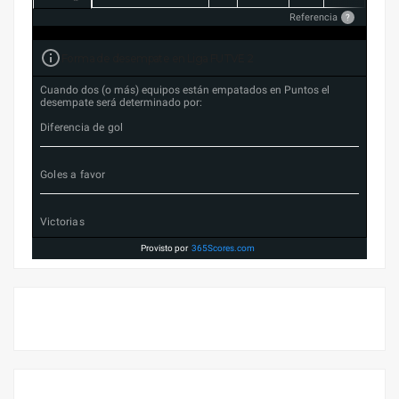
Referencia
?
Forma de desempate en Liga FUTVE 2
Cuando dos (o más) equipos están empatados en Puntos el
desempate será determinado por:
Diferencia de gol
Goles a favor
Victorias
Provisto por
365Scores.com