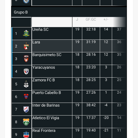
Grupo B
J
GF:GC
+/-
PTS
G
Ureña SC
19
32:18
14
37
10
1
Lara
19
31:19
12
36
10
2
Barquisimeto SC
18
28:16
12
35
10
3
Yaracuyanos
18
23:20
3
26
7
4
Zamora FC B
18
28:25
3
25
6
5
Puerto Cabello B
19
27:26
1
24
7
6
Inter de Barinas
19
38:42
-4
23
7
7
Atletico El Vigia
19
17:37
-20
14
3
8
Real Frontera
19
19:40
-21
11
3
9