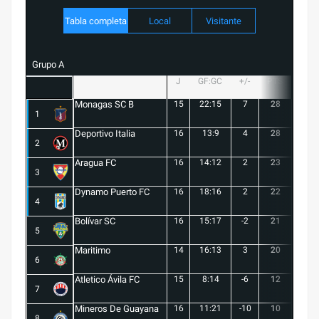
Tabla completa
Local
Visitante
Grupo A
J
GF:GC
+/-
PTS
G
Monagas SC B
15
22:15
7
28
8
1
Deportivo Italia
16
13:9
4
28
8
2
Aragua FC
16
14:12
2
23
6
3
Dynamo Puerto FC
16
18:16
2
22
5
4
Bolívar SC
16
15:17
-2
21
6
5
Maritimo
14
16:13
3
20
5
6
Atletico Ávila FC
15
8:14
-6
12
1
7
Mineros De Guayana
16
11:21
-10
10
1
8