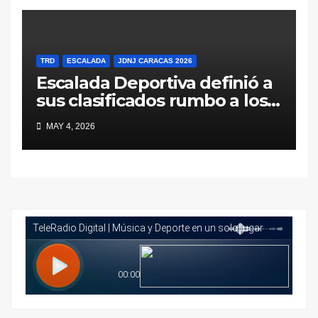
TRD
ESCALADA
JDNJ CARACAS 2026
Escalada Deportiva definió a
sus clasificados rumbo a los
Juegos Deportivos
MAY 4, 2026
Nacionales Juveniles Caracas
2026