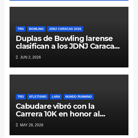
TRD
BOWLING
JDNJ CARACAS 2026
Duplas de Bowling larense
clasifican a los JDNJ Caracas
2026
JUN 2, 2026
TRD
ATLETISMO
LARA
MUNDO RUNNING
Cabudare vibró con la
Carrera 10K en honor al
General Jacinto Lara (Galería
MAY 28, 2026
y Resultados)