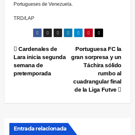
Portugueses de Venezuela.
TRD/LAP
Navegación
Cardenales de
Portuguesa FC la
Lara inicia segunda
gran sorpresa y un
de
semana de
Táchira sólido
entradas
pretemporada
rumbo al
cuadrangular final
de la Liga Futve
Entrada relacionada