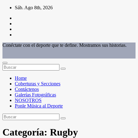
Saltar
Sáb. Ago 8th, 2026
al
contenido
Conéctate con el deporte que te define. Mostramos sus historias.
Home
Coberturas y Secciones
Contáctenos
Galerías Fotográficas
NOSOTROS
Ponle Música al Deporte
Categoría:
Rugby