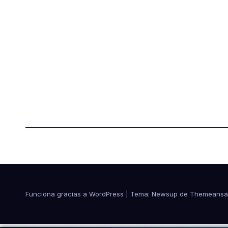
Funciona gracias a WordPress
|
Tema:
Newsup
de
Themeansa