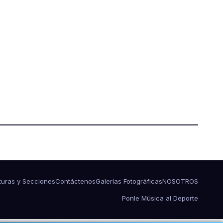
turas y Secciones
Contáctenos
Galerías Fotográficas
NOSOTROS
Ponle Música al Deporte