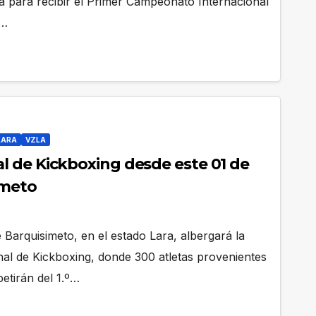
a para recibir el Primer Campeonato Internacional
n…
LARA
VZLA
 de Kickboxing desde este 01 de
imeto
Barquisimeto, en el estado Lara, albergará la
l de Kickboxing, donde 300 atletas provenientes
etirán del 1.º…