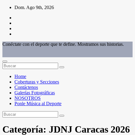
Saltar
Dom. Ago 9th, 2026
al
contenido
Conéctate con el deporte que te define. Mostramos sus historias.
Home
Coberturas y Secciones
Contáctenos
Galerías Fotográficas
NOSOTROS
Ponle Música al Deporte
Categoría:
JDNJ Caracas 2026