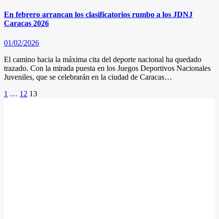
En febrero arrancan los clasificatorios rumbo a los JDNJ
Caracas 2026
01/02/2026
El camino hacia la máxima cita del deporte nacional ha quedado
trazado. Con la mirada puesta en los Juegos Deportivos Nacionales
Juveniles, que se celebrarán en la ciudad de Caracas…
Posts
1
…
12
13
pagination