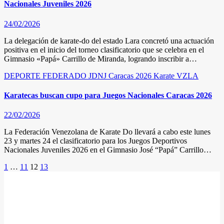
Nacionales Juveniles 2026
24/02/2026
La delegación de karate-do del estado Lara concretó una actuación
positiva en el inicio del torneo clasificatorio que se celebra en el
Gimnasio «Papá» Carrillo de Miranda, logrando inscribir a…
DEPORTE FEDERADO
JDNJ Caracas 2026
Karate
VZLA
Karatecas buscan cupo para Juegos Nacionales Caracas 2026
22/02/2026
La Federación Venezolana de Karate Do llevará a cabo este lunes
23 y martes 24 el clasificatorio para los Juegos Deportivos
Nacionales Juveniles 2026 en el Gimnasio José “Papá” Carrillo…
Posts
1
…
11
12
13
pagination