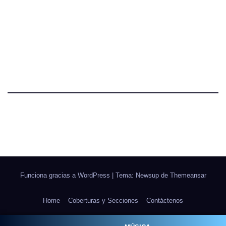
Funciona gracias a WordPress
|
Tema: Newsup de
Themeansar
Home
Coberturas y Secciones
Contáctenos
Galerías Fotográficas
NOSOTROS
Ponle Música al Deporte