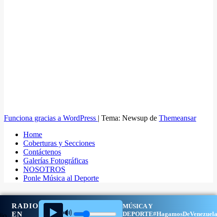
Funciona gracias a WordPress
|
Tema: Newsup de
Themeansar
Home
Coberturas y Secciones
Contáctenos
Galerías Fotográficas
NOSOTROS
Ponle Música al Deporte
RADIO
MÚSICA Y
▶️
🔊
EN
DEPORTE
#HagamosDeVenezuel