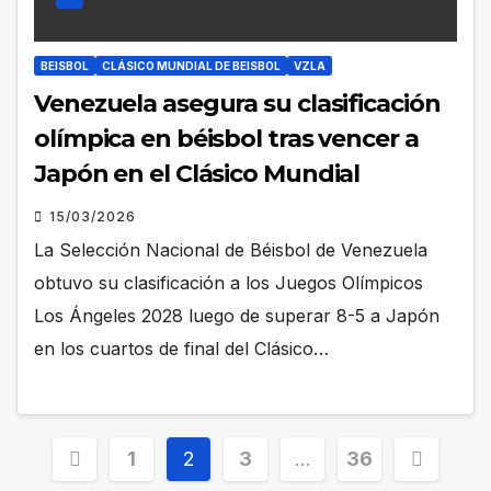
BEISBOL
CLÁSICO MUNDIAL DE BEISBOL
VZLA
Venezuela asegura su clasificación
olímpica en béisbol tras vencer a
Japón en el Clásico Mundial
15/03/2026
La Selección Nacional de Béisbol de Venezuela
obtuvo su clasificación a los Juegos Olímpicos
Los Ángeles 2028 luego de superar 8-5 a Japón
en los cuartos de final del Clásico…
Posts
1
2
3
…
36