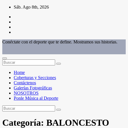
Saltar
Sáb. Ago 8th, 2026
al
contenido
Conéctate con el deporte que te define. Mostramos sus historias.
Home
Coberturas y Secciones
Contáctenos
Galerías Fotográficas
NOSOTROS
Ponle Música al Deporte
Categoría:
BALONCESTO