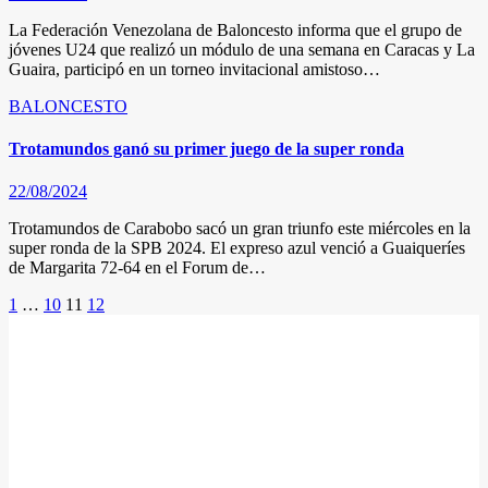
La Federación Venezolana de Baloncesto informa que el grupo de
jóvenes U24 que realizó un módulo de una semana en Caracas y La
Guaira, participó en un torneo invitacional amistoso…
BALONCESTO
Trotamundos ganó su primer juego de la super ronda
22/08/2024
Trotamundos de Carabobo sacó un gran triunfo este miércoles en la
super ronda de la SPB 2024. El expreso azul venció a Guaiqueríes
de Margarita 72-64 en el Forum de…
Posts
1
…
10
11
12
pagination