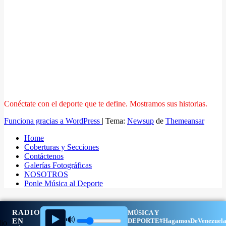
Conéctate con el deporte que te define. Mostramos sus historias.
Funciona gracias a WordPress
|
Tema:
Newsup
de
Themeansar
Home
Coberturas y Secciones
Contáctenos
Galerías Fotográficas
NOSOTROS
Ponle Música al Deporte
RADIO
MÚSICA Y
▶️
🔊
EN
DEPORTE
#HagamosDeVenezuel