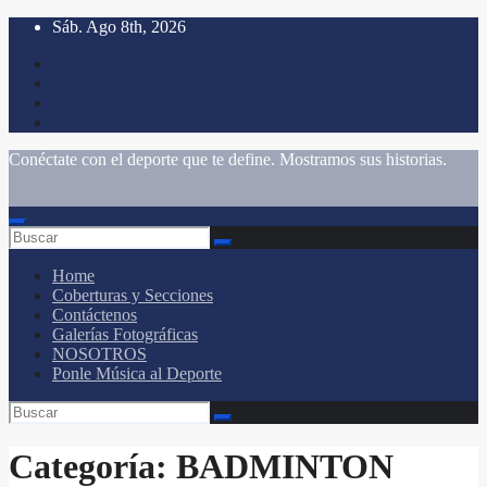
Saltar
Sáb. Ago 8th, 2026
al
contenido
Conéctate con el deporte que te define. Mostramos sus historias.
Home
Coberturas y Secciones
Contáctenos
Galerías Fotográficas
NOSOTROS
Ponle Música al Deporte
Categoría:
BADMINTON