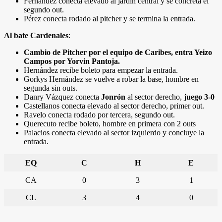
Fernández conecta elevado al jardín central y se concreta el
segundo out.
Pérez conecta rodado al pitcher y se termina la entrada.
Al bate Cardenales
:
Cambio de Pitcher por el equipo de Caribes, entra Yeizo
Campos por Yorvin Pantoja.
Hernández recibe boleto para empezar la entrada.
Gorkys Hernández se vuelve a robar la base, hombre en
segunda sin outs.
Danry Vázquez conecta
Jonrón
al sector derecho,
juego 3-0
Castellanos conecta elevado al sector derecho, primer out.
Ravelo conecta rodado por tercera, segundo out.
Querecuto recibe boleto, hombre en primera con 2 outs
Palacios conecta elevado al sector izquierdo y concluye la
entrada.
EQ
C
H
E
CA
0
3
1
CL
3
4
0