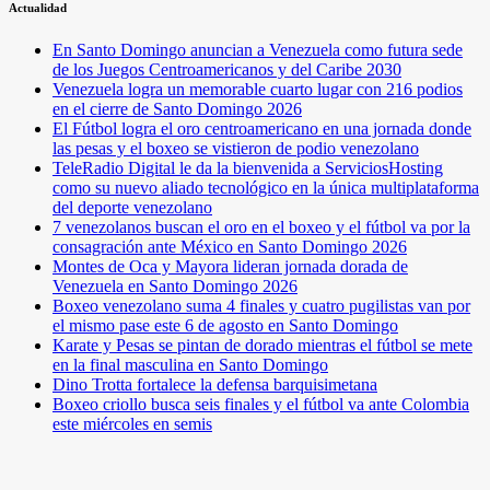
Actualidad
En Santo Domingo anuncian a Venezuela como futura sede
de los Juegos Centroamericanos y del Caribe 2030
Venezuela logra un memorable cuarto lugar con 216 podios
en el cierre de Santo Domingo 2026
El Fútbol logra el oro centroamericano en una jornada donde
las pesas y el boxeo se vistieron de podio venezolano
TeleRadio Digital le da la bienvenida a ServiciosHosting
como su nuevo aliado tecnológico en la única multiplataforma
del deporte venezolano
7 venezolanos buscan el oro en el boxeo y el fútbol va por la
consagración ante México en Santo Domingo 2026
Montes de Oca y Mayora lideran jornada dorada de
Venezuela en Santo Domingo 2026
Boxeo venezolano suma 4 finales y cuatro pugilistas van por
el mismo pase este 6 de agosto en Santo Domingo
Karate y Pesas se pintan de dorado mientras el fútbol se mete
en la final masculina en Santo Domingo
Dino Trotta fortalece la defensa barquisimetana
Boxeo criollo busca seis finales y el fútbol va ante Colombia
este miércoles en semis