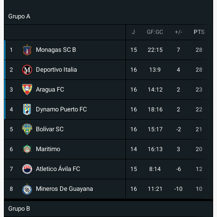
Grupo A
J
GF:GC
+/-
PTS
Monagas SC B
1
15
22:15
7
28
Deportivo Italia
2
16
13:9
4
28
Aragua FC
3
16
14:12
2
23
Dynamo Puerto FC
4
16
18:16
2
22
Bolívar SC
5
16
15:17
-2
21
Maritimo
6
14
16:13
3
20
Atletico Ávila FC
7
15
8:14
-6
12
Mineros De Guayana
8
16
11:21
-10
10
Grupo B