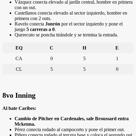
Vázquez conecta elevado al jardín central, hombre en primera
con un out.
Castellanos conecta elevado al sector izquierdo, hombre en
primera con 2 outs.
Ravelo conecta
Jonrón
por el sector izquierdo y pone el
juego
5 carreras a 0
.
Querecuto se poncha tirándole y se termina la entrada.
EQ
C
H
E
CA
0
5
1
CL
5
5
0
8vo Inning
Al bate Caribes:
Cambio de Pitcher en Cardenales, sale Broussard entra
Mckenna.
Pérez conecta rodado al campocorto y pone el primer out.
Piñero conecta rodado al tercera base y coloca el segundo out.