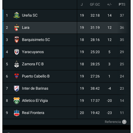
J
GF:GC
+/-
PTS
Ureña SC
1
19
32:18
14
37
Lara
2
19
31:19
12
36
Barquisimeto SC
3
18
28:16
12
35
Yaracuyanos
4
19
25:20
5
29
Zamora FC B
5
18
28:25
3
25
Puerto Cabello B
6
19
27:26
1
24
Inter de Barinas
7
19
38:42
-4
23
Atletico El Vigia
8
19
17:37
-20
14
Real Frontera
9
20
19:42
-23
11
Referencia
?