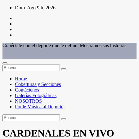
Saltar
Dom. Ago 9th, 2026
al
contenido
Conéctate con el deporte que te define. Mostramos sus historias.
Home
Coberturas y Secciones
Contáctenos
Galerías Fotográficas
NOSOTROS
Ponle Música al Deporte
CARDENALES EN VIVO