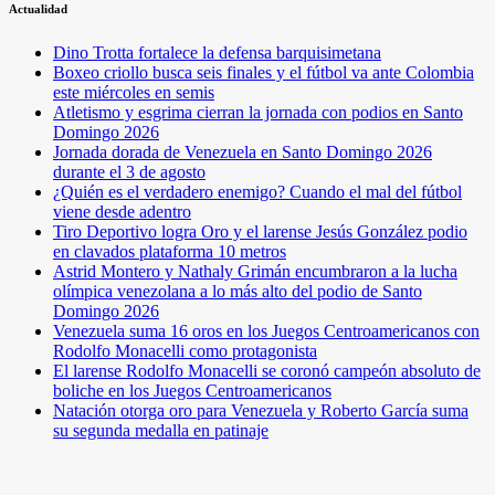
Actualidad
Dino Trotta fortalece la defensa barquisimetana
Boxeo criollo busca seis finales y el fútbol va ante Colombia
este miércoles en semis
Atletismo y esgrima cierran la jornada con podios en Santo
Domingo 2026
Jornada dorada de Venezuela en Santo Domingo 2026
durante el 3 de agosto
¿Quién es el verdadero enemigo? Cuando el mal del fútbol
viene desde adentro
Tiro Deportivo logra Oro y el larense Jesús González podio
en clavados plataforma 10 metros
Astrid Montero y Nathaly Grimán encumbraron a la lucha
olímpica venezolana a lo más alto del podio de Santo
Domingo 2026
Venezuela suma 16 oros en los Juegos Centroamericanos con
Rodolfo Monacelli como protagonista
El larense Rodolfo Monacelli se coronó campeón absoluto de
boliche en los Juegos Centroamericanos
Natación otorga oro para Venezuela y Roberto García suma
su segunda medalla en patinaje