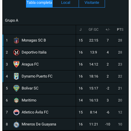
Tabla completa
Local
Visitante
Grupo A
J
GF:GC
+/-
PTS
Monagas SC B
1
15
22:15
7
28
Deportivo Italia
2
16
13:9
4
28
Aragua FC
3
16
14:12
2
23
Dynamo Puerto FC
4
16
18:16
2
22
Bolívar SC
5
16
15:17
-2
21
Maritimo
6
14
16:13
3
20
Atletico Ávila FC
7
15
8:14
-6
12
Mineros De Guayana
8
16
11:21
-10
10