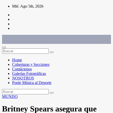
Saltar
Mié. Ago 5th, 2026
al
contenido
Conéctate con el deporte que te define. Mostramos sus historias.
Home
Coberturas y Secciones
Contáctenos
Galerías Fotográficas
NOSOTROS
Ponle Música al Deporte
MUNDO
Britney Spears asegura que