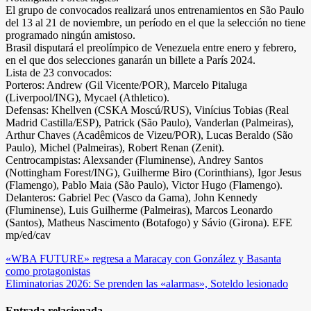
El grupo de convocados realizará unos entrenamientos en São Paulo
del 13 al 21 de noviembre, un período en el que la selección no tiene
programado ningún amistoso.
Brasil disputará el preolímpico de Venezuela entre enero y febrero,
en el que dos selecciones ganarán un billete a París 2024.
Lista de 23 convocados:
Porteros: Andrew (Gil Vicente/POR), Marcelo Pitaluga
(Liverpool/ING), Mycael (Athletico).
Defensas: Khellven (CSKA Moscú/RUS), Vinícius Tobias (Real
Madrid Castilla/ESP), Patrick (São Paulo), Vanderlan (Palmeiras),
Arthur Chaves (Acadêmicos de Vizeu/POR), Lucas Beraldo (São
Paulo), Michel (Palmeiras), Robert Renan (Zenit).
Centrocampistas: Alexsander (Fluminense), Andrey Santos
(Nottingham Forest/ING), Guilherme Biro (Corinthians), Igor Jesus
(Flamengo), Pablo Maia (São Paulo), Victor Hugo (Flamengo).
Delanteros: Gabriel Pec (Vasco da Gama), John Kennedy
(Fluminense), Luis Guilherme (Palmeiras), Marcos Leonardo
(Santos), Matheus Nascimento (Botafogo) y Sávio (Girona). EFE
mp/ed/cav
Navegación
«WBA FUTURE» regresa a Maracay con González y Basanta
como protagonistas
de
Eliminatorias 2026: Se prenden las «alarmas», Soteldo lesionado
entradas
Entrada relacionada