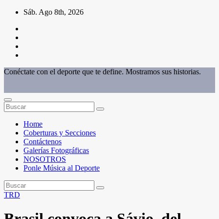
Saltar
Sáb. Ago 8th, 2026
al
contenido
Conéctate con el deporte que te define. Mostramos sus historias.
Home
Coberturas y Secciones
Contáctenos
Galerías Fotográficas
NOSOTROS
Ponle Música al Deporte
TRD
Brasil convoca a Sávio, del