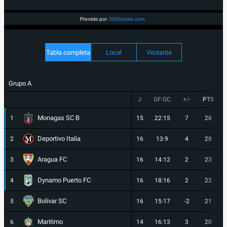
Provisto por
365Scores.com
Tabla completa
Local
Visitante
Grupo A
J
GF:GC
+/-
PTS
Monagas SC B
1
15
22:15
7
28
Deportivo Italia
2
16
13:9
4
28
Aragua FC
3
16
14:12
2
23
Dynamo Puerto FC
4
16
18:16
2
22
Bolívar SC
5
16
15:17
-2
21
Maritimo
6
14
16:13
3
20