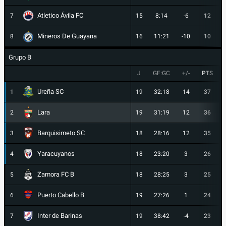
Atletico Ávila FC
7
15
8:14
-6
12
Mineros De Guayana
8
16
11:21
-10
10
Grupo B
J
GF:GC
+/-
PTS
Ureña SC
1
19
32:18
14
37
Lara
2
19
31:19
12
36
Barquisimeto SC
3
18
28:16
12
35
Yaracuyanos
4
18
23:20
3
26
Zamora FC B
5
18
28:25
3
25
Puerto Cabello B
6
19
27:26
1
24
Inter de Barinas
7
19
38:42
-4
23