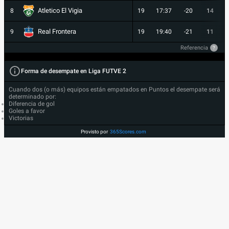
Atletico El Vigia
8
19
17:37
-20
14
Real Frontera
9
19
19:40
-21
11
Referencia
?
Forma de desempate en Liga FUTVE 2
Cuando dos (o más) equipos están empatados en Puntos el desempate será
determinado por:
Diferencia de gol
Goles a favor
Victorias
Provisto por
365Scores.com