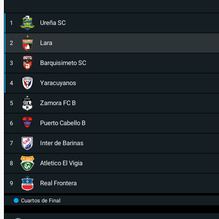
Ureña SC
1
Lara
2
Barquisimeto SC
3
Yaracuyanos
4
Zamora FC B
5
Puerto Cabello B
6
Inter de Barinas
7
Atletico El Vigia
8
Real Frontera
9
Cuartos de Final