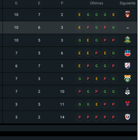
G
E
P
Últimas
Siguiente
10
7
2
E
G
G
G
E
-
10
6
3
E
P
G
P
G
10
5
3
G
E
G
P
P
7
5
6
E
E
P
E
G
6
7
5
E
P
G
G
P
7
3
9
G
P
E
P
G
7
2
10
P
G
P
G
G
3
5
11
G
G
E
P
P
3
2
14
P
P
P
P
P