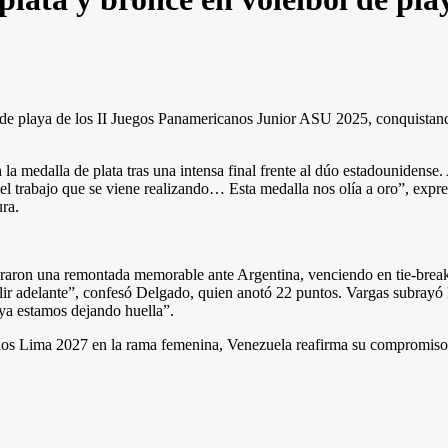
 de playa de los II Juegos Panamericanos Junior ASU 2025, conquistando d
la medalla de plata tras una intensa final frente al dúo estadounidense
r el trabajo que se viene realizando… Esta medalla nos olía a oro”, e
ura.
graron una remontada memorable ante Argentina, venciendo en tie-brea
lir adelante”, confesó Delgado, quien anotó 22 puntos. Vargas subrayó 
ya estamos dejando huella”.
s Lima 2027 en la rama femenina, Venezuela reafirma su compromiso con