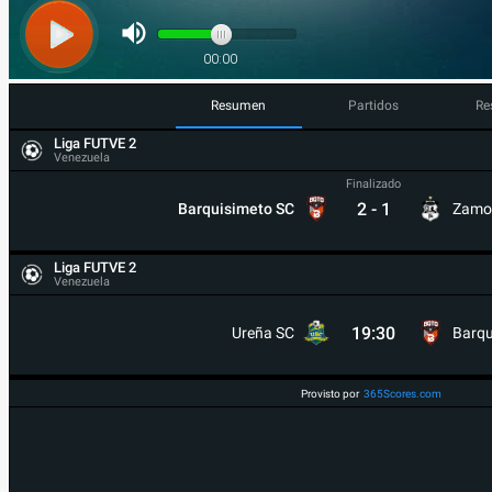
Resumen
Partidos
Re
Liga FUTVE 2
Venezuela
Finalizado
2
-
1
Barquisimeto SC
Zamo
Liga FUTVE 2
Venezuela
19:30
Ureña SC
Barqu
Provisto por
365Scores.com