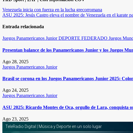
Navegación
Venezuela inicia con fuerza en la lucha grecorromana
ASU 2025: Jesús Castro eleva el nombre de Venezuela en el karate 
de
entradas
Entrada relacionada
Juegos Panamericanos Junior
DEPORTE FEDERADO
Juegos Mund
Presentan balance de los Panamericanos Junior y los Juegos Mun
Ago 28, 2025
Juegos Panamericanos Junior
Brasil se corona en los Juegos Panamericanos Junior 2025: Colom
Ago 24, 2025
Juegos Panamericanos Junior
ASU 2025: Ricardo Montes de Oca, orgullo de Lara, conquista o
Ago 23, 2025