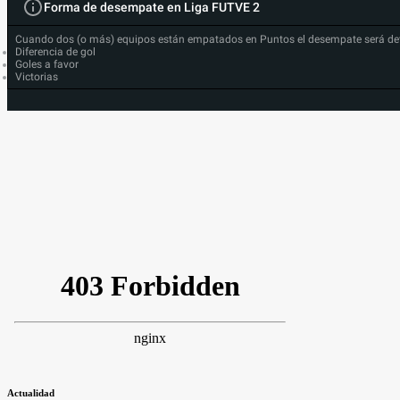
Forma de desempate en Liga FUTVE 2
Cuando dos (o más) equipos están empatados en Puntos el desempate será de
Diferencia de gol
Goles a favor
Victorias
Actualidad