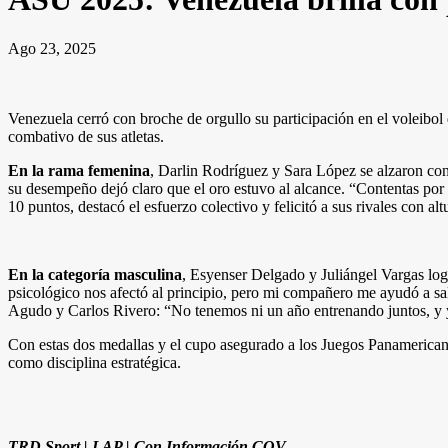
Ago 23, 2025
Venezuela cerró con broche de orgullo su participación en el voleibol
combativo de sus atletas.
En la rama femenina
, Darlin Rodríguez y Sara López se alzaron con 
su desempeño dejó claro que el oro estuvo al alcance. “Contentas po
10 puntos, destacó el esfuerzo colectivo y felicitó a sus rivales con alt
En la categoría masculina
, Esyenser Delgado y Juliángel Vargas lo
psicológico nos afectó al principio, pero mi compañero me ayudó a sa
Agudo y Carlos Rivero: “No tenemos ni un año entrenando juntos, y 
Con estas dos medallas y el cupo asegurado a los Juegos Panamericano
como disciplina estratégica.
TRD Sport | LAP | Con Información COV