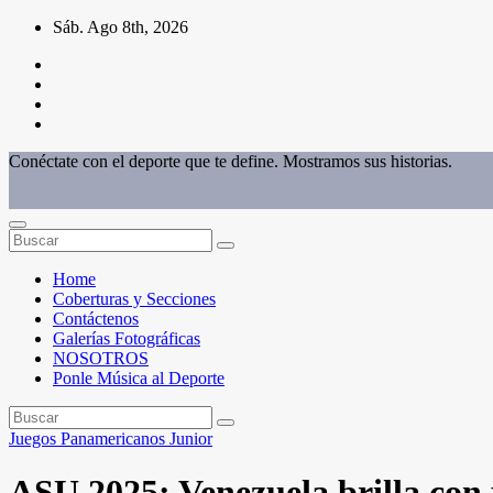
Saltar
Sáb. Ago 8th, 2026
al
contenido
Conéctate con el deporte que te define. Mostramos sus historias.
Home
Coberturas y Secciones
Contáctenos
Galerías Fotográficas
NOSOTROS
Ponle Música al Deporte
Juegos Panamericanos Junior
ASU 2025: Venezuela brilla con 