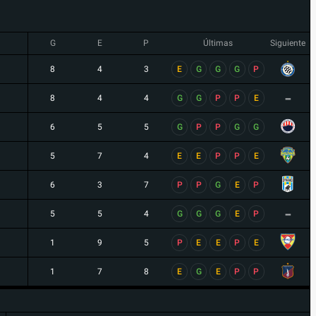
G
E
P
Últimas
Siguiente
8
4
3
E
G
G
G
P
-
8
4
4
G
G
P
P
E
6
5
5
G
P
P
G
G
5
7
4
E
E
P
P
E
6
3
7
P
P
G
E
P
-
5
5
4
G
G
G
E
P
1
9
5
P
E
E
P
E
1
7
8
E
G
E
P
P