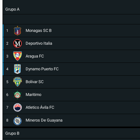
Grupo A
Monagas SC B
1
Deportivo Italia
2
Aragua FC
3
Dynamo Puerto FC
4
Bolívar SC
5
Maritimo
6
Atletico Ávila FC
7
Mineros De Guayana
8
Grupo B