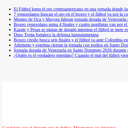
El Fútbol logra el oro centroamericano en una jornada donde la
7 venezolanos buscan el oro en el boxeo y el fútbol va por l
Montes de Oca y Mayora lideran jornada dorada de Venezuel
Boxeo venezolano suma 4 finales y cuatro pugilistas van por 
Karate y Pesas se pintan de dorado mientras el fútbol se mete 
Dino Trotta fortalece la defensa barquisimetana
Boxeo criollo busca seis finales y el fútbol va ante Colombia es
Atletismo y esgrima cierran la jornada con podios en Santo D
Jornada dorada de Venezuela en Santo Domingo 2026 durante e
¿Quién es el verdadero enemigo? Cuando el mal del fútbol vie
Conéctate con el deporte que te define. Mostramos sus historias.