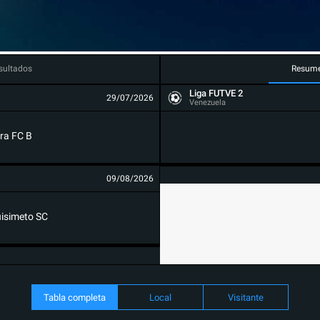
sultados
Resum
Liga FUTVE 2
29/07/2026
Venezuela
ra FC B
09/08/2026
isimeto SC
Tabla completa
Local
Visitante