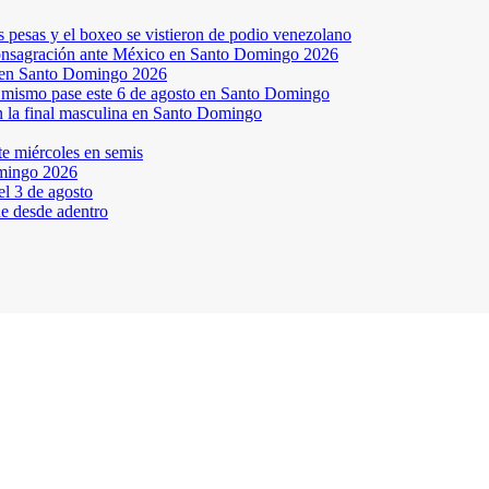
s pesas y el boxeo se vistieron de podio venezolano
a consagración ante México en Santo Domingo 2026
a en Santo Domingo 2026
el mismo pase este 6 de agosto en Santo Domingo
en la final masculina en Santo Domingo
te miércoles en semis
omingo 2026
l 3 de agosto
ne desde adentro