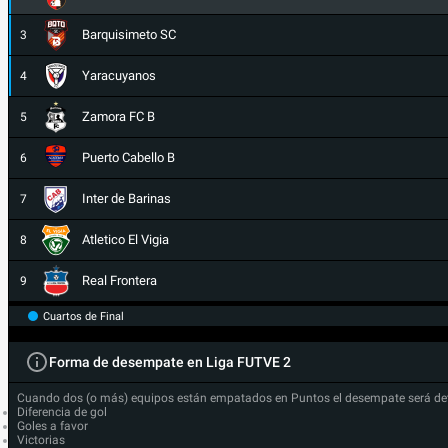
Barquisimeto SC
3
Yaracuyanos
4
Zamora FC B
5
Puerto Cabello B
6
Inter de Barinas
7
Atletico El Vigia
8
Real Frontera
9
Cuartos de Final
Forma de desempate en Liga FUTVE 2
Cuando dos (o más) equipos están empatados en Puntos el desempate será de
Diferencia de gol
Goles a favor
Victorias