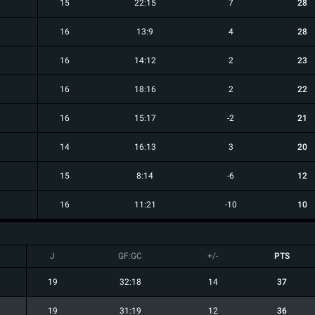
15
22:15
7
28
16
13:9
4
28
16
14:12
2
23
16
18:16
2
22
16
15:17
-2
21
14
16:13
3
20
15
8:14
-6
12
16
11:21
-10
10
J
GF:GC
+/-
PTS
19
32:18
14
37
19
31:19
12
36