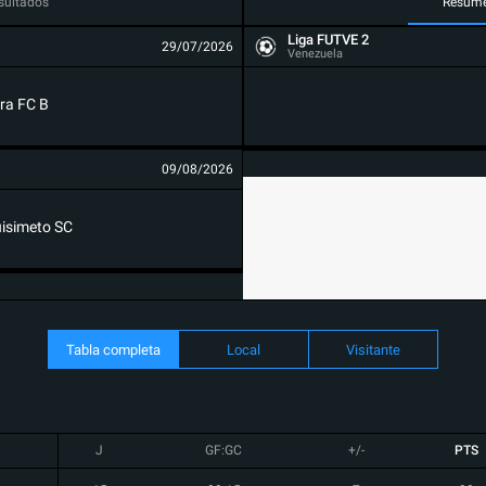
sultados
Resum
Liga FUTVE 2
29/07/2026
Venezuela
ra FC B
09/08/2026
isimeto SC
Tabla completa
Local
Visitante
J
GF:GC
+/-
PTS