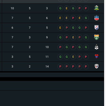
10
5
3
G
E
G
P
P
7
5
6
E
E
P
E
G
6
7
5
E
P
G
G
P
7
3
9
G
P
E
P
G
7
2
10
P
G
P
G
G
3
5
11
G
G
E
P
P
3
2
14
P
P
P
P
P