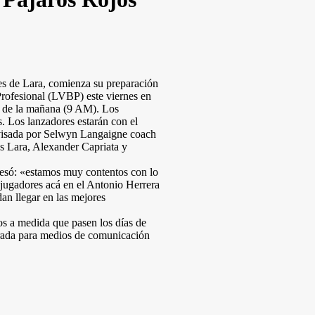
es de Lara, comienza su preparación
rofesional (LVBP) este viernes en
e de la mañana (9 AM). Los
. Los lanzadores estarán con el
rvisada por Selwyn Langaigne coach
és Lara, Alexander Capriata y
resó: «estamos muy contentos con lo
s jugadores acá en el Antonio Herrera
an llegar en las mejores
os a medida que pasen los días de
rrada para medios de comunicación