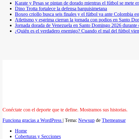
Karate y Pesas se pintan de dorado mientras el fútbol se mete 
Dino Trotta fortalece la defensa barquisimetana
Boxeo criollo busca seis finales y el fútbol va ante Colombia es
Atletismo y esgrima cierran la jornada con podios en Santo D
Jornada dorada de Venezuela en Santo Domingo 2026 durante e
¿Quién es el verdadero enemigo? Cuando el mal del fútbol vie
Conéctate con el deporte que te define. Mostramos sus historias.
Funciona gracias a WordPress
|
Tema:
Newsup
de
Themeansar
Home
Coberturas y Secciones