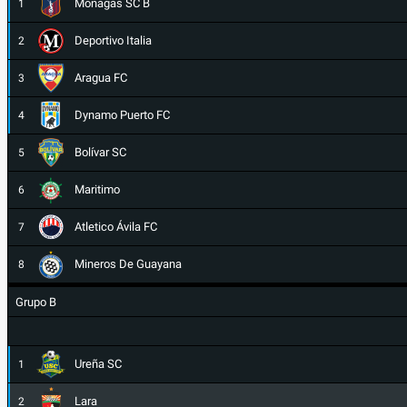
Monagas SC B
1
Deportivo Italia
2
Aragua FC
3
Dynamo Puerto FC
4
Bolívar SC
5
Maritimo
6
Atletico Ávila FC
7
Mineros De Guayana
8
Grupo B
Ureña SC
1
Lara
2