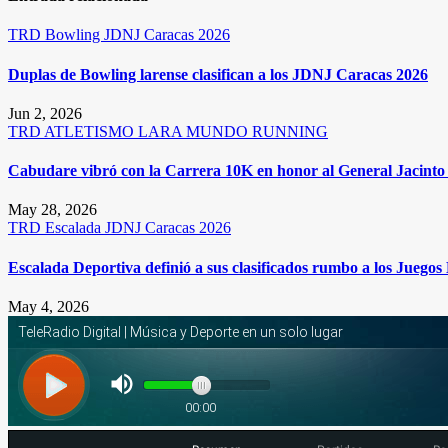
TRD
Bowling
JDNJ Caracas 2026
Duplas de Bowling larense clasifican a los JDNJ Caracas 2026
Jun 2, 2026
TRD
ATLETISMO
LARA
MUNDO RUNNING
Cabudare vibró con la Carrera 10K en honor al General Jacinto 
May 28, 2026
TRD
Escalada
JDNJ Caracas 2026
Escalada Deportiva definió a sus clasificados rumbo a los Juego
May 4, 2026