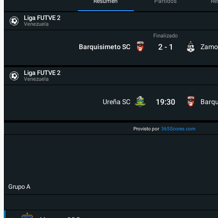
Resumen
Partidos
Re
Liga FUTVE 2
Venezuela
Finalizado
2
-
1
Barquisimeto SC
Zamo
Liga FUTVE 2
Venezuela
19:30
Ureña SC
Barqu
Provisto por
365Scores.com
Grupo A