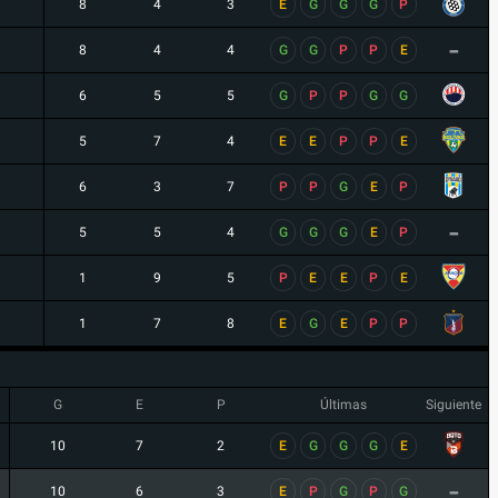
8
4
3
E
G
G
G
P
-
8
4
4
G
G
P
P
E
6
5
5
G
P
P
G
G
5
7
4
E
E
P
P
E
6
3
7
P
P
G
E
P
-
5
5
4
G
G
G
E
P
1
9
5
P
E
E
P
E
1
7
8
E
G
E
P
P
G
E
P
Últimas
Siguiente
10
7
2
E
G
G
G
E
-
10
6
3
E
P
G
P
G