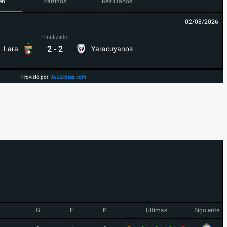
en
Partidos
Resultados
02/08/2026
Finalizado
2
-
2
Lara
Yaracuyanos
Provisto por
365Scores.com
G
E
P
Últimas
Siguiente