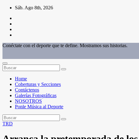
Saltar
Sáb. Ago 8th, 2026
al
contenido
Conéctate con el deporte que te define. Mostramos sus historias.
Home
Coberturas y Secciones
Contáctenos
Galerías Fotográficas
NOSOTROS
Ponle Música al Deporte
TRD
Arranca la pretemporada de los