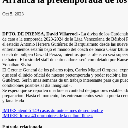
Oct 5, 2023
DPTO. DE PRENSA, David Villarroel.-
La divisa de los Cardenal
de cara a la temporada 2023-2024 de la Liga Venezolana de Béisbol P
el estadio Antonio Herrera Gutiérrez de Barquisimeto desde las nuev
entrenamientos estarán bajo el mando del coach de banca César Izturis
coach de bullpen Oswald Peraza, mientras que la ofensiva será supe
de bateo. El resto del staff de entrenadores será completado por Rans
Yonathan Sivira.
El Gerente General de los pájaros rojos, Carlos Miguel Oropeza, exp
que será el inicio oficial de nuestra pretemporada y poder recibir a lo
Gutiérrez. Serán unas semanas de un trabajo interesante para que pued
condiciones posibles al día inaugural».
Se espera que se reporten una buena cantidad de jugadores establecid
preparación. Hasta el momento, los entrenamientos serán a puerta ce
y fanaticada.
Navegación
IMDES atendió 149 casos durante el mes de septiembre
IMDERI forma 40 promotores de la cultura fitness
de
entradas
Entrada relacionada