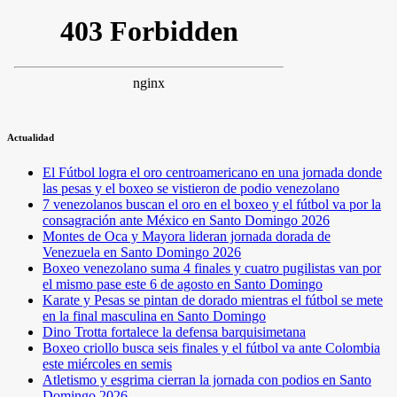
Actualidad
El Fútbol logra el oro centroamericano en una jornada donde
las pesas y el boxeo se vistieron de podio venezolano
7 venezolanos buscan el oro en el boxeo y el fútbol va por la
consagración ante México en Santo Domingo 2026
Montes de Oca y Mayora lideran jornada dorada de
Venezuela en Santo Domingo 2026
Boxeo venezolano suma 4 finales y cuatro pugilistas van por
el mismo pase este 6 de agosto en Santo Domingo
Karate y Pesas se pintan de dorado mientras el fútbol se mete
en la final masculina en Santo Domingo
Dino Trotta fortalece la defensa barquisimetana
Boxeo criollo busca seis finales y el fútbol va ante Colombia
este miércoles en semis
Atletismo y esgrima cierran la jornada con podios en Santo
Domingo 2026