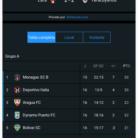
2
-
2
Lara
Yaracuyanos
Provisto por
365Scores.com
Tabla completa
Local
Visitante
Grupo A
J
GF:GC
+/-
PTS
Monagas SC B
1
15
22:15
7
28
Deportivo Italia
2
16
13:9
4
28
Aragua FC
3
16
14:12
2
23
Dynamo Puerto FC
4
16
18:16
2
22
Bolívar SC
5
16
15:17
-2
21