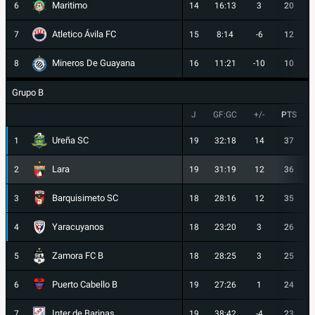
Maritimo
6
14
16:13
3
20
Atletico Ávila FC
7
15
8:14
-6
12
Mineros De Guayana
8
16
11:21
-10
10
Grupo B
J
GF:GC
+/-
PTS
Ureña SC
1
19
32:18
14
37
Lara
2
19
31:19
12
36
Barquisimeto SC
3
18
28:16
12
35
Yaracuyanos
4
18
23:20
3
26
Zamora FC B
5
18
28:25
3
25
Puerto Cabello B
6
19
27:26
1
24
Inter de Barinas
7
19
38:42
-4
23