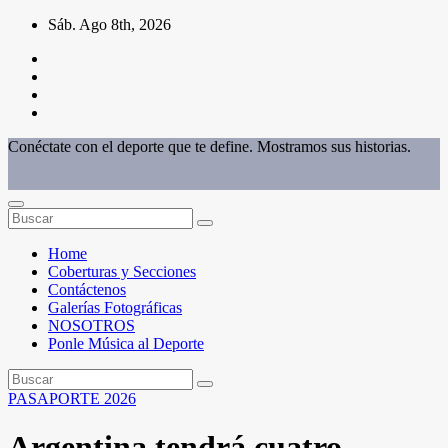
Saltar
Sáb. Ago 8th, 2026
al
contenido
Conéctate con el deporte que te define. Mostramos sus historias.
Home
Coberturas y Secciones
Contáctenos
Galerías Fotográficas
NOSOTROS
Ponle Música al Deporte
PASAPORTE 2026
Argentina tendrá cuatro