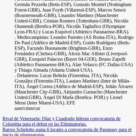
Germán Pezzella (Betis-ESP), Gonzalo Montiel (Nottingham
Forest-GBR), Juan Foyth (Villarreal-ESP), Marcos Senesi
(Bournemouth-GBR), Lisandro Martínez (Manchester
United-GBR), Cristian Romero (Tottenham-GBR), Nicolás
Otamendi (Benfica-POR), Nicolás Tagliafico (Olympique
Lyon-FRA) y Lucas Esquivel (Athletico Paranaense-BRA).
. Mediocampistas: Leandro Paredes (AS Roma-ITA), Rodrigo
De Paul (Atlético de Madrid-ESP), Guido Rodríguez (Betis-
ESP), Facundo Buonanotte (Brighton-GBR), Enzo
Fernández (Chelsea-GBR), Alexis Mac Allister (Liverpool-
GBR), Exequiel Palacios (Bayer 04-GER), Bruno Zapelli
(Athletico Paranaense-BRA), Alan Velasco (FC Dallas-USA)
y Thiago Almada (Atlanta United-USA).
. Delanteros: Lucas Beltrán (Fiorentina, ITA), Nicolás
González (Fiorentin-ITA), Lautaro Martínez (Inter de Milán-
ITA), Ángel Correa (Atlético de Madrid-ESP), Julián Álvarez
(Manchester City-GBR), Alejandro Garnacho (Manchester
United.GBR), Ángel Di María (Benfica- POR) y Lionel
Messi (Inter Miami-USA). EFE
aam/cmm/car
Navegación
Rival de Venezuela: Díaz y Cuadrado lideran convocatoria de
Colombia para el debut en las Eliminatorias.
de
Barros Schelotto suma 6 locales a convocatoria de Paraguay para el
entradas
inicio de eliminatorias