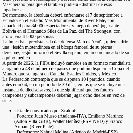
Mascherano para que él también pudiera «disfrutar de esos
jugadores».
De momento, la absoluta deberá enfrentarse el 7 de septiembre a
Ecuador en el Estadio Mas Monumental de River Plate, con
capacidad para 84.000 espectadores, y luego deberá jugar ante
Bolivia en el Hernando Siles de La Paz, del The Strongest, con
aforo para 41.000 personas.
La única baja prevista es la del defensa Marcos Acuña, quien sufrió
una «lesión miotendinosa en el bíceps femoral de su pierna
derecha», según informó el Sevilla español en un comunicado de su
equipo médico.
A partir de 2026, la FIFA incluyó cambios en su formato mundialista
alargando a 48 el número de países que podrán disputar la Copa del
Mundo, que se jugará en Canadá, Estados Unidos, y México.
La Federación contempla que se disputen 104 partidos, cuando
antes eran 64, en un periodo de 39 días, en los que se incluye una
instancia de dieciseisavos, lo que significará que los futuros
campeones y subcampeones deberán jugar ocho duelos en vez de
siete.
Lista de convocados por Scaloni:
. Porteros: Juan Musso (Atalanta-ITA), Emiliano Martínez
(Aston Villa-GBR), Walter Benítez (PSV-NED) y Franco
Armani (River Plate).
. Defensores: Nahuel Molina (Atlético de Madrid-ESP),