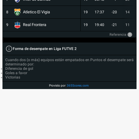
Atletico El Vigia
8
19
17:37
-20
14
Real Frontera
9
19
19:40
-21
11
Referencia
?
Forma de desempate en Liga FUTVE 2
Cuando dos (o más) equipos están empatados en Puntos el desempate será
determinado por:
Diferencia de gol
Goles a favor
Victorias
Provisto por
365Scores.com