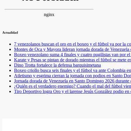
Actualidad
7 venezolanos buscan el oro en el boxeo y el fútbol va por l
Montes de Oca y Mayora lideran jornada dorada de Venezuel
Boxeo venezolano suma 4 finales y cuatro pugilistas van por 
Karate y Pesas se pintan de dorado mientras el fútbol se mete 
Dino Trotta fortalece la defensa barquisimetana
Boxeo criollo busca seis finales y el fútbol va ante Colombia es
Atletismo y esgrima cierran la jornada con podios en Santo D
Jornada dorada de Venezuela en Santo Domingo 2026 durante e
¿Quién es el verdadero enemigo? Cuando el mal del fútbol vie
Tiro Deportivo logra Oro y el larense Jesús González podio en