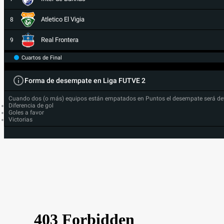
Atletico El Vigia
8
Real Frontera
9
Cuartos de Final
Forma de desempate en Liga FUTVE 2
Cuando dos (o más) equipos están empatados en Puntos el desempate será de
Diferencia de gol
Goles a favor
Victorias