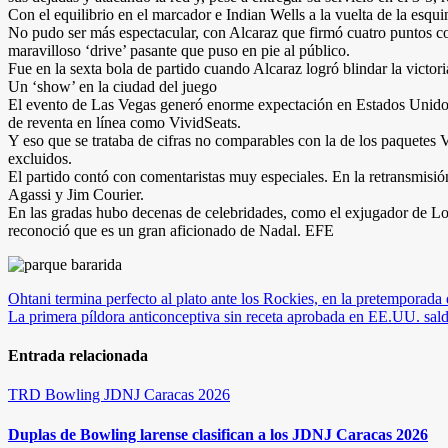
Con el equilibrio en el marcador e Indian Wells a la vuelta de la esqu
No pudo ser más espectacular, con Alcaraz que firmó cuatro puntos co
maravilloso ‘drive’ pasante que puso en pie al público.
Fue en la sexta bola de partido cuando Alcaraz logró blindar la victori
Un ‘show’ en la ciudad del juego
El evento de Las Vegas generó enorme expectación en Estados Unidos y
de reventa en línea como VividSeats.
Y eso que se trataba de cifras no comparables con la de los paquetes 
excluidos.
El partido contó con comentaristas muy especiales. En la retransmis
Agassi y Jim Courier.
En las gradas hubo decenas de celebridades, como el exjugador de L
reconoció que es un gran aficionado de Nadal. EFE
Navegación
Ohtani termina perfecto al plato ante los Rockies, en la pretemporada
La primera píldora anticonceptiva sin receta aprobada en EE.UU. sald
de
entradas
Entrada relacionada
TRD
Bowling
JDNJ Caracas 2026
Duplas de Bowling larense clasifican a los JDNJ Caracas 2026