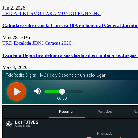
Jun 2, 2026
TRD
ATLETISMO
LARA
MUNDO RUNNING
Cabudare vibró con la Carrera 10K en honor al General Jacinto 
May 28, 2026
TRD
Escalada
JDNJ Caracas 2026
Escalada Deportiva definió a sus clasificados rumbo a los Juego
May 4, 2026
Resumen
Partidos
Re
Liga FUTVE 2
Venezuela
Finalizado