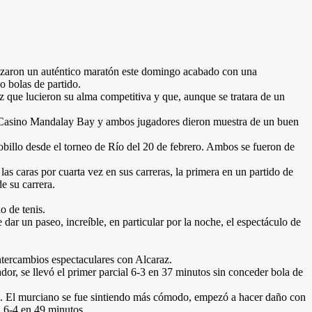
nizaron un auténtico maratón este domingo acabado con una
o bolas de partido.
z que lucieron su alma competitiva y que, aunque se tratara de un
del Casino Mandalay Bay y ambos jugadores dieron muestra de un buen
obillo desde el torneo de Río del 20 de febrero. Ambos se fueron de
las caras por cuarta vez en sus carreras, la primera en un partido de
e su carrera.
o de tenis.
ar un paseo, increíble, en particular por la noche, el espectáculo de
intercambios espectaculares con Alcaraz.
or, se llevó el primer parcial 6-3 en 37 minutos sin conceder bola de
iba. El murciano se fue sintiendo más cómodo, empezó a hacer daño con
n 6-4 en 49 minutos.