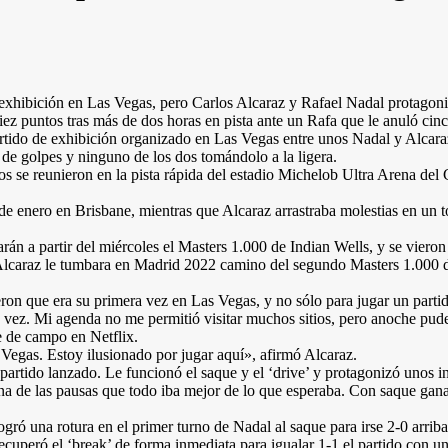
 exhibición en Las Vegas, pero Carlos Alcaraz y Rafael Nadal protago
diez puntos tras más de dos horas en pista ante un Rafa que le anuló cinc
artido de exhibición organizado en Las Vegas entre unos Nadal y Alcara
de golpes y ninguno de los dos tomándolo a la ligera.
ulos se reunieron en la pista rápida del estadio Michelob Ultra Arena 
de enero en Brisbane, mientras que Alcaraz arrastraba molestias en un t
án a partir del miércoles el Masters 1.000 de Indian Wells, y se vieron 
 Alcaraz le tumbara en Madrid 2022 camino del segundo Masters 1.000 d
on que era su primera vez en Las Vegas, y no sólo para jugar un partid
vez. Mi agenda no me permitió visitar muchos sitios, pero anoche pude d
e de campo en Netflix.
 Vegas. Estoy ilusionado por jugar aquí», afirmó Alcaraz.
l partido lanzado. Le funcionó el saque y el ‘drive’ y protagonizó unos 
a de las pausas que todo iba mejor de lo que esperaba. Con saque ganad
ogró una rotura en el primer turno de Nadal al saque para irse 2-0 arr
 recuperó el ‘break’ de forma inmediata para igualar 1-1 el partido con u