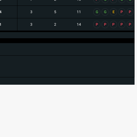
4
3
5
11
G
G
E
P
P
1
3
2
14
P
P
P
P
P