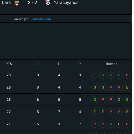
2
-
2
Lara
Yaracuyanos
Provisto por
365Scores.com
PTS
G
E
P
Últimas
28
8
4
3
E
G
G
G
P
28
8
4
4
G
G
P
P
E
23
6
5
5
G
P
P
G
G
22
5
7
4
E
E
P
P
E
21
6
3
7
P
P
G
E
P