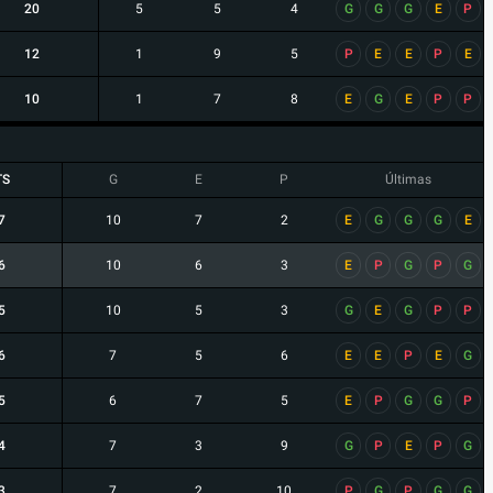
20
5
5
4
G
G
G
E
P
12
1
9
5
P
E
E
P
E
10
1
7
8
E
G
E
P
P
TS
G
E
P
Últimas
7
10
7
2
E
G
G
G
E
6
10
6
3
E
P
G
P
G
5
10
5
3
G
E
G
P
P
6
7
5
6
E
E
P
E
G
5
6
7
5
E
P
G
G
P
4
7
3
9
G
P
E
P
G
3
7
2
10
P
G
P
G
G