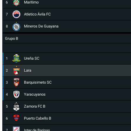
Maritimo
6
Atletico Ávila FC
7
Mineros De Guayana
8
Grupo B
Ureña SC
1
Lara
2
Barquisimeto SC
3
Yaracuyanos
4
Zamora FC B
5
Puerto Cabello B
6
Inter de Barinas
7