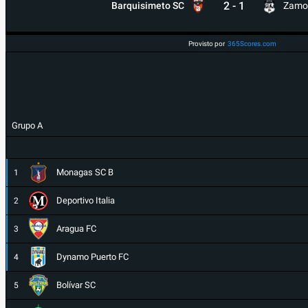
2
-
1
Barquisimeto SC
Zamo
Provisto por
365Scores.com
Grupo A
Monagas SC B
1
Deportivo Italia
2
Aragua FC
3
Dynamo Puerto FC
4
Bolívar SC
5