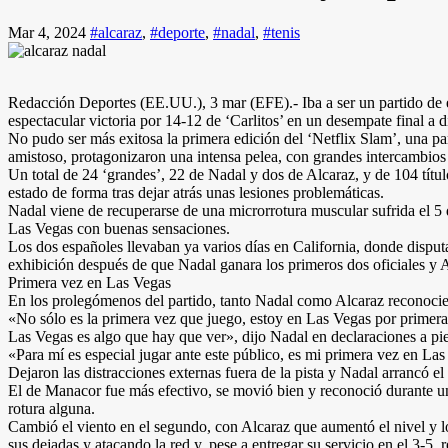
Mar 4, 2024
#alcaraz
,
#deporte
,
#nadal
,
#tenis
Redacción Deportes (EE.UU.), 3 mar (EFE).- Iba a ser un partido de
espectacular victoria por 14-12 de ‘Carlitos’ en un desempate final a 
No pudo ser más exitosa la primera edición del ‘Netflix Slam’, una p
amistoso, protagonizaron una intensa pelea, con grandes intercambios 
Un total de 24 ‘grandes’, 22 de Nadal y dos de Alcaraz, y de 104 tít
estado de forma tras dejar atrás unas lesiones problemáticas.
Nadal viene de recuperarse de una microrrotura muscular sufrida el 5 
Las Vegas con buenas sensaciones.
Los dos españoles llevaban ya varios días en California, donde disputar
exhibición después de que Nadal ganara los primeros dos oficiales y
Primera vez en Las Vegas
En los prolegómenos del partido, tanto Nadal como Alcaraz reconocier
«No sólo es la primera vez que juego, estoy en Las Vegas por primera 
Las Vegas es algo que hay que ver», dijo Nadal en declaraciones a pi
«Para mí es especial jugar ante este público, es mi primera vez en Las
Dejaron las distracciones externas fuera de la pista y Nadal arrancó e
El de Manacor fue más efectivo, se movió bien y reconoció durante un
rotura alguna.
Cambió el viento en el segundo, con Alcaraz que aumentó el nivel y l
sus dejadas y atacando la red y, pese a entregar su servicio en el 3-5,