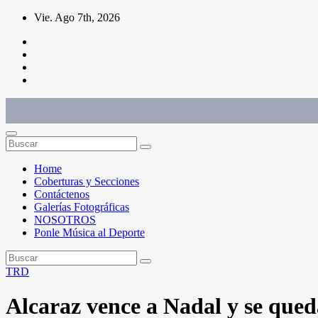
Saltar
Vie. Ago 7th, 2026
al
contenido
Conéctate con el deporte que te define. Mostramos sus historias.
Home
Coberturas y Secciones
Contáctenos
Galerías Fotográficas
NOSOTROS
Ponle Música al Deporte
TRD
Alcaraz vence a Nadal y se que