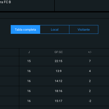
ra FC B
Tabla completa
Local
Visitante
J
GF:GC
+/-
15
22:15
7
16
13:9
4
16
14:12
2
16
18:16
2
16
15:17
-2