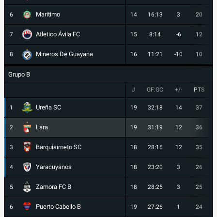
Maritimo
6
14
16:13
3
20
Atletico Ávila FC
7
15
8:14
-6
12
Mineros De Guayana
8
16
11:21
-10
10
Grupo B
J
GF:GC
+/-
PTS
Ureña SC
1
19
32:18
14
37
Lara
2
19
31:19
12
36
Barquisimeto SC
3
18
28:16
12
35
Yaracuyanos
4
18
23:20
3
26
Zamora FC B
5
18
28:25
3
25
Puerto Cabello B
6
19
27:26
1
24