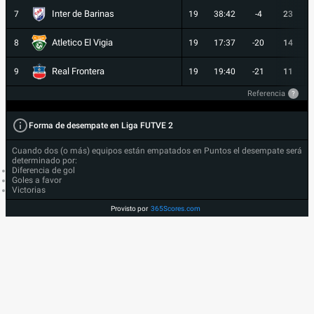
Inter de Barinas
7
19
38:42
-4
23
Atletico El Vigia
8
19
17:37
-20
14
Real Frontera
9
19
19:40
-21
11
Referencia
?
Forma de desempate en Liga FUTVE 2
Cuando dos (o más) equipos están empatados en Puntos el desempate será
determinado por:
Diferencia de gol
Goles a favor
Victorias
Provisto por
365Scores.com