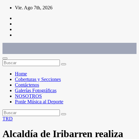
Saltar
Vie. Ago 7th, 2026
al
contenido
Conéctate con el deporte que te define. Mostramos sus historias.
Home
Coberturas y Secciones
Contáctenos
Galerías Fotográficas
NOSOTROS
Ponle Música al Deporte
TRD
Alcaldía de Iribarren realiza