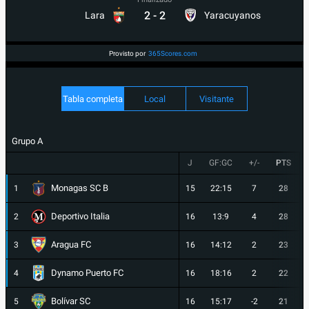
2
-
2
Lara
Yaracuyanos
Provisto por
365Scores.com
Tabla completa
Local
Visitante
Grupo A
J
GF:GC
+/-
PTS
Monagas SC B
1
15
22:15
7
28
Deportivo Italia
2
16
13:9
4
28
Aragua FC
3
16
14:12
2
23
Dynamo Puerto FC
4
16
18:16
2
22
Bolívar SC
5
16
15:17
-2
21