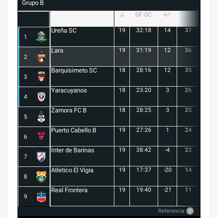
Grupo B
J
GF:GC
+/-
PTS
G
Ureña SC
19
32:18
14
37
10
1
Lara
19
31:19
12
36
10
2
Barquisimeto SC
18
28:16
12
35
10
3
Yaracuyanos
18
23:20
3
26
7
4
Zamora FC B
18
28:25
3
25
6
5
Puerto Cabello B
19
27:26
1
24
7
6
Inter de Barinas
19
38:42
-4
23
7
7
Atletico El Vigia
19
17:37
-20
14
3
8
Real Frontera
19
19:40
-21
11
3
9
Referencia
?