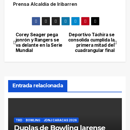
Prensa Alcaldía de Iribarren
Corey Seager pega
Deportivo Táchira se
Navegación
jonrón y Rangers se
consolida cumplida la
va delante en la Serie
primera mitad del
de
Mundial
cuadrangular final
entradas
Entrada relacionada
TRD
BOWLING
JDNJ CARACAS 2026
Duplas de Bowling larense