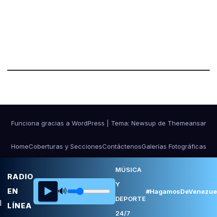
Funciona gracias a WordPress
|
Tema:
Newsup
de
Themeansar
Home
Coberturas y Secciones
Contáctenos
Galerías Fotográficas
NOSOTROS
Ponle Música al Deporte
MÚSICA
RADIO
Y
▶️
🔊
EN
#HagamosDeVenezue
DEPORTE
LÍNEA
24/7