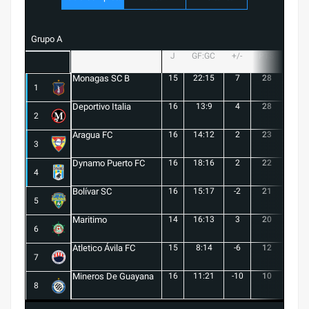
Grupo A
J
GF:GC
+/-
PTS
G
Monagas SC B
15
22:15
7
28
8
1
Deportivo Italia
16
13:9
4
28
8
2
Aragua FC
16
14:12
2
23
6
3
Dynamo Puerto FC
16
18:16
2
22
5
4
Bolívar SC
16
15:17
-2
21
6
5
Maritimo
14
16:13
3
20
5
6
Atletico Ávila FC
15
8:14
-6
12
1
7
Mineros De Guayana
16
11:21
-10
10
1
8