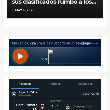
sus clasificados rumbo a los
Juegos Deportivos
MAY 4, 2026
Nacionales Juveniles Caracas
2026
Resumen
Partidos
Resultados
Liga FUTVE 2
29/07/2026
Venezuela
Finalizado
Barquisimeto
2
-
1
Zamora FC B
SC