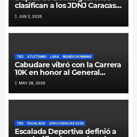
clasifican a los JDNJ Caracas
2026
JUN 2, 2026
TRD
ATLETISMO
LARA
MUNDO RUNNING
Cabudare vibró con la Carrera
10K en honor al General
Jacinto Lara (Galería y
MAY 28, 2026
Resultados)
TRD
ESCALADA
JDNJ CARACAS 2026
Escalada Deportiva definió a