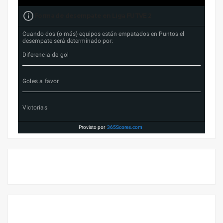
Forma de desempate en Liga FUTVE 2
Cuando dos (o más) equipos están empatados en Puntos el
desempate será determinado por:
Diferencia de gol
Goles a favor
Victorias
Provisto por
365Scores.com