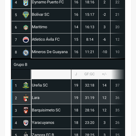
Dynamo Puerto FC
16
18:16
2
22
5
4
Bolívar SC
16
15:17
-2
21
6
5
Maritimo
14
16:13
3
20
5
6
Atletico Ávila FC
15
8:14
-6
12
1
7
Mineros De Guayana
16
11:21
-10
10
1
8
Grupo B
J
GF:GC
+/-
PTS
G
Ureña SC
19
32:18
14
37
10
1
Lara
19
31:19
12
36
10
2
Barquisimeto SC
18
28:16
12
35
10
3
Yaracuyanos
18
23:20
3
26
7
4
Zamora FC B
18
28:25
3
25
6
5