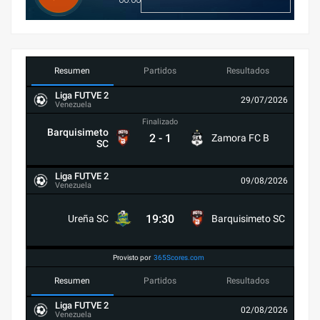
Resumen
Partidos
Resultados
Liga FUTVE 2
29/07/2026
Venezuela
Finalizado
Barquisimeto
2
-
1
Zamora FC B
SC
Liga FUTVE 2
09/08/2026
Venezuela
19:30
Ureña SC
Barquisimeto SC
Provisto por
365Scores.com
Resumen
Partidos
Resultados
Liga FUTVE 2
02/08/2026
Venezuela