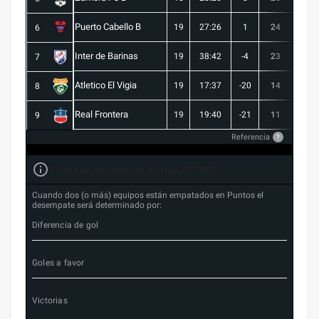
Puerto Cabello B
19
27:26
1
24
7
6
Inter de Barinas
19
38:42
-4
23
7
7
Atletico El Vigia
19
17:37
-20
14
3
8
Real Frontera
19
19:40
-21
11
3
9
Referencia
?
Forma de desempate en Liga FUTVE 2
Cuando dos (o más) equipos están empatados en Puntos el
desempate será determinado por:
Diferencia de gol
Goles a favor
Victorias