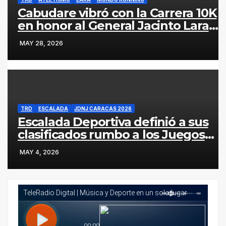
Cabudare vibró con la Carrera 10K
en honor al General Jacinto Lara
(Galería y Resultados)
MAY 28, 2026
TRD
ESCALADA
JDNJ CARACAS 2026
Escalada Deportiva definió a sus
clasificados rumbo a los Juegos
Deportivos Nacionales Juveniles
MAY 4, 2026
Caracas 2026