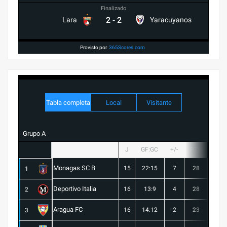
Finalizado
2
-
2
Lara
Yaracuyanos
Provisto por
365Scores.com
Tabla completa
Local
Visitante
Grupo A
J
GF:GC
+/-
PTS
G
Monagas SC B
15
22:15
7
28
8
1
Deportivo Italia
16
13:9
4
28
8
2
Aragua FC
16
14:12
2
23
6
3