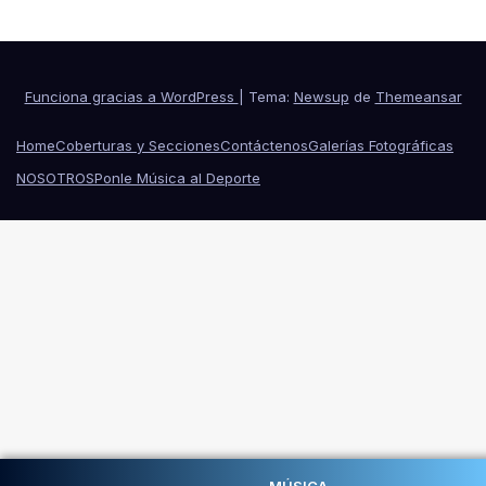
Funciona gracias a WordPress
|
Tema:
Newsup
de
Themeansar
Home
Coberturas y Secciones
Contáctenos
Galerías Fotográficas
NOSOTROS
Ponle Música al Deporte