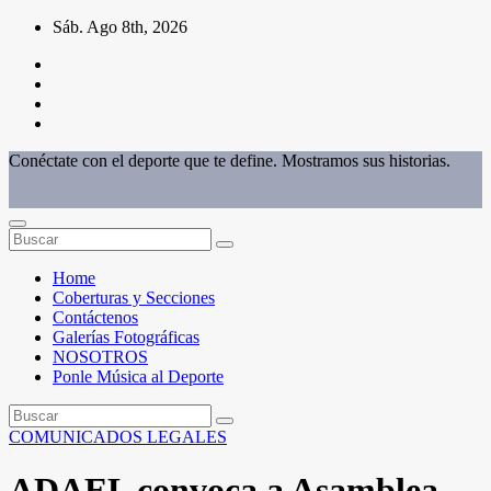
Saltar
Sáb. Ago 8th, 2026
al
contenido
Conéctate con el deporte que te define. Mostramos sus historias.
Home
Coberturas y Secciones
Contáctenos
Galerías Fotográficas
NOSOTROS
Ponle Música al Deporte
COMUNICADOS LEGALES
ADAEL convoca a Asamblea