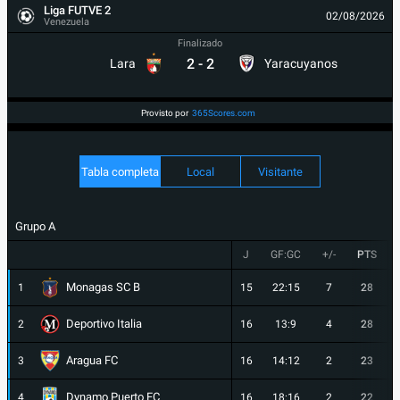
Liga FUTVE 2
02/08/2026
Venezuela
Finalizado
2
-
2
Lara
Yaracuyanos
Provisto por
365Scores.com
Tabla completa
Local
Visitante
Grupo A
J
GF:GC
+/-
PTS
Monagas SC B
1
15
22:15
7
28
Deportivo Italia
2
16
13:9
4
28
Aragua FC
3
16
14:12
2
23
Dynamo Puerto FC
4
16
18:16
2
22