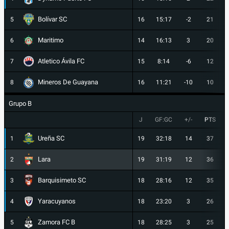
Bolívar SC
5
16
15:17
-2
21
Maritimo
6
14
16:13
3
20
Atletico Ávila FC
7
15
8:14
-6
12
Mineros De Guayana
8
16
11:21
-10
10
Grupo B
J
GF:GC
+/-
PTS
Ureña SC
1
19
32:18
14
37
Lara
2
19
31:19
12
36
Barquisimeto SC
3
18
28:16
12
35
Yaracuyanos
4
18
23:20
3
26
Zamora FC B
5
18
28:25
3
25