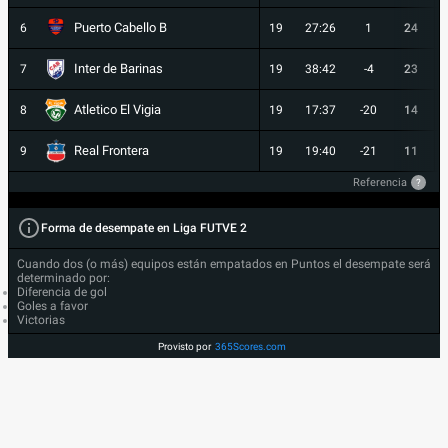
Puerto Cabello B
6
19
27:26
1
24
Inter de Barinas
7
19
38:42
-4
23
Atletico El Vigia
8
19
17:37
-20
14
Real Frontera
9
19
19:40
-21
11
Referencia
?
Forma de desempate en Liga FUTVE 2
Cuando dos (o más) equipos están empatados en Puntos el desempate será
determinado por:
Diferencia de gol
Goles a favor
Victorias
Provisto por
365Scores.com