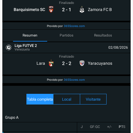
Finalizado
2
-
1
Barquisimeto SC
Zamora FC B
Provisto por
365Scores.com
Resumen
Partidos
Resultados
Liga FUTVE 2
02/08/2026
Venezuela
Finalizado
2
-
2
Lara
Yaracuyanos
Provisto por
365Scores.com
Tabla completa
Local
Visitante
Grupo A
J
GF:GC
+/-
PTS