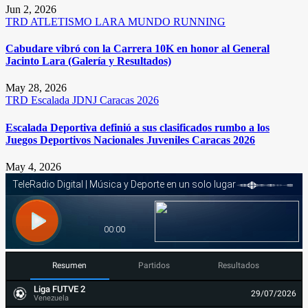
Jun 2, 2026
TRD
ATLETISMO
LARA
MUNDO RUNNING
Cabudare vibró con la Carrera 10K en honor al General
Jacinto Lara (Galería y Resultados)
May 28, 2026
TRD
Escalada
JDNJ Caracas 2026
Escalada Deportiva definió a sus clasificados rumbo a los
Juegos Deportivos Nacionales Juveniles Caracas 2026
May 4, 2026
Resumen
Partidos
Resultados
Liga FUTVE 2
29/07/2026
Venezuela