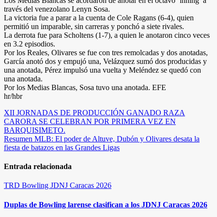
Los Medias Blancas se acordaron de anotar en el octavo ‘inning’ a
través del venezolano Lenyn Sosa.
La victoria fue a parar a la cuenta de Cole Ragans (6-4), quien
permitió un imparable, sin carreras y ponchó a siete rivales.
La derrota fue para Scholtens (1-7), a quien le anotaron cinco veces
en 3.2 episodios.
Por los Reales, Olivares se fue con tres remolcadas y dos anotadas,
García anotó dos y empujó una, Velázquez sumó dos producidas y
una anotada, Pérez impulsó una vuelta y Meléndez se quedó con
una anotada.
Por los Medias Blancas, Sosa tuvo una anotada. EFE
hr/hbr
Navegación
XII JORNADAS DE PRODUCCIÓN GANADO RAZA
CARORA SE CELEBRAN POR PRIMERA VEZ EN
de
BARQUISIMETO.
entradas
Resumen MLB: El poder de Altuve, Dubón y Olivares desata la
fiesta de batazos en las Grandes Ligas
Entrada relacionada
TRD
Bowling
JDNJ Caracas 2026
Duplas de Bowling larense clasifican a los JDNJ Caracas 2026