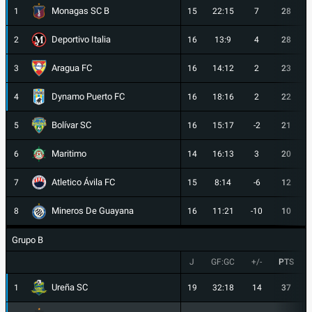
Monagas SC B
1
15
22:15
7
28
Deportivo Italia
2
16
13:9
4
28
Aragua FC
3
16
14:12
2
23
Dynamo Puerto FC
4
16
18:16
2
22
Bolívar SC
5
16
15:17
-2
21
Maritimo
6
14
16:13
3
20
Atletico Ávila FC
7
15
8:14
-6
12
Mineros De Guayana
8
16
11:21
-10
10
Grupo B
J
GF:GC
+/-
PTS
Ureña SC
1
19
32:18
14
37