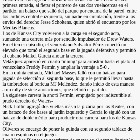
primera entrada, al fletar el primero de sus dos vuelacercas en el
partido, un batazo que salió del parque por encima de la pared, entre
los jardines central e izquierdo, sin nadie en circulación, frente a los
envíos del derecho Jesse Scholtens, quien abrió el encuentro por los
Medias Blancas.
Los de Kansas City volvieron a la carga en el segundo acto,
sumando una carrera más por sencillo impulsador de Drew Waters.
En el tercer episodio, el venezolano Salvador Pérez conectó un
elevado que tomó el segunda base en la jugada defensiva y permitió
al cubano Maikel García anotar la tercera.
Velázquez apareció en cuarto ‘inning’ para arrastrar hasta el plato al
venezolano Freddy Fermín y ampliar la ventaja a 5-0 .
En la quinta entrada, Michael Massey falló con un batazo para
jugada de selección al segunda base, lo que le permitió llevar hasta
la timbradora al boricua MJ Meléndez, dando inicio de esta manera
a un rally de siete anotaciones, que definió el partido.
La siguiente carrera la anotó Fermín, empujado por indiscutible al
prado derecho de Waters-
Nick Loftin agregó dos vueltas más a la pizarra por los Reales, con
un batazo de dos bases al jardín izquierdo y García lo siguió con un
batazo de doble mérito para producir otra carrera para los de Kansas
City.
Olivares se encargó de poner la guinda con su segundo tablazo de
cuatro esquinas en el juego.