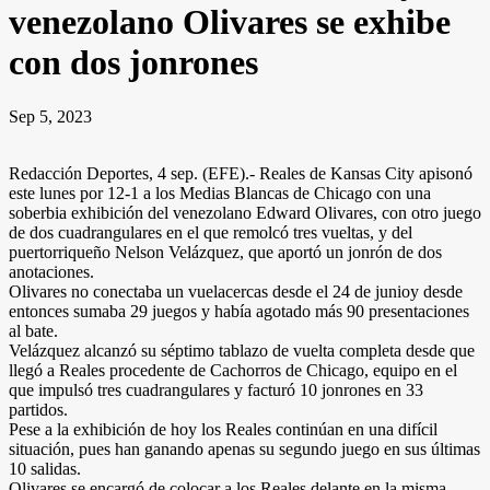
venezolano Olivares se exhibe
con dos jonrones
Sep 5, 2023
Redacción Deportes, 4 sep. (EFE).- Reales de Kansas City apisonó
este lunes por 12-1 a los Medias Blancas de Chicago con una
soberbia exhibición del venezolano Edward Olivares, con otro juego
de dos cuadrangulares en el que remolcó tres vueltas, y del
puertorriqueño Nelson Velázquez, que aportó un jonrón de dos
anotaciones.
Olivares no conectaba un vuelacercas desde el 24 de junioy desde
entonces sumaba 29 juegos y había agotado más 90 presentaciones
al bate.
Velázquez alcanzó su séptimo tablazo de vuelta completa desde que
llegó a Reales procedente de Cachorros de Chicago, equipo en el
que impulsó tres cuadrangulares y facturó 10 jonrones en 33
partidos.
Pese a la exhibición de hoy los Reales continúan en una difícil
situación, pues han ganando apenas su segundo juego en sus últimas
10 salidas.
Olivares se encargó de colocar a los Reales delante en la misma