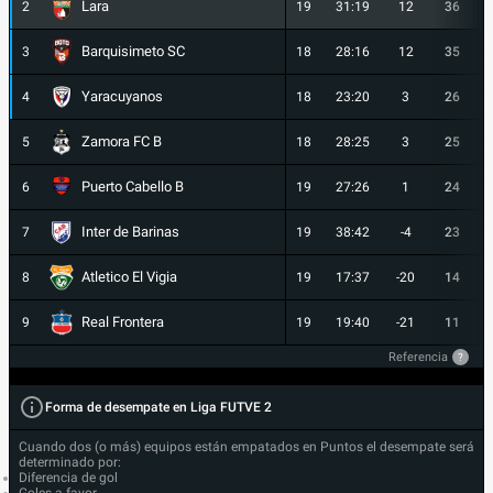
Lara
2
19
31:19
12
36
Barquisimeto SC
3
18
28:16
12
35
Yaracuyanos
4
18
23:20
3
26
Zamora FC B
5
18
28:25
3
25
Puerto Cabello B
6
19
27:26
1
24
Inter de Barinas
7
19
38:42
-4
23
Atletico El Vigia
8
19
17:37
-20
14
Real Frontera
9
19
19:40
-21
11
Referencia
?
Forma de desempate en Liga FUTVE 2
Cuando dos (o más) equipos están empatados en Puntos el desempate será
determinado por:
Diferencia de gol