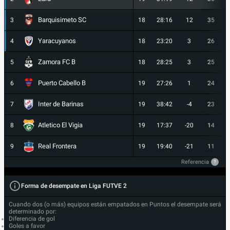
Barquisimeto SC
3
18
28:16
12
35
Yaracuyanos
4
18
23:20
3
26
Zamora FC B
5
18
28:25
3
25
Puerto Cabello B
6
19
27:26
1
24
Inter de Barinas
7
19
38:42
-4
23
Atletico El Vigia
8
19
17:37
-20
14
Real Frontera
9
19
19:40
-21
11
Referencia
?
Forma de desempate en Liga FUTVE 2
Cuando dos (o más) equipos están empatados en Puntos el desempate será
determinado por:
Diferencia de gol
Goles a favor