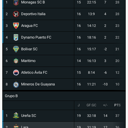
Monagas SC B
1
15
22:15
7
28
Deportivo Italia
2
16
13:9
4
28
Aragua FC
3
16
14:12
2
23
Dynamo Puerto FC
4
16
18:16
2
22
Bolívar SC
5
16
15:17
-2
21
Maritimo
6
14
16:13
3
20
Atletico Ávila FC
7
15
8:14
-6
12
Mineros De Guayana
8
16
11:21
-10
10
Grupo B
J
GF:GC
+/-
PTS
Ureña SC
1
19
32:18
14
37
Lara
2
19
31:19
12
36