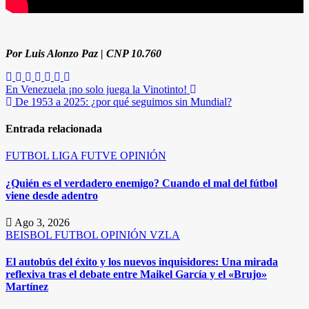
Por Luis Alonzo Paz | CNP 10.760
Navegación
En Venezuela ¡no solo juega la Vinotinto!
De 1953 a 2025: ¿por qué seguimos sin Mundial?
de
entradas
Entrada relacionada
FUTBOL
LIGA FUTVE
OPINIÓN
¿Quién es el verdadero enemigo? Cuando el mal del fútbol
viene desde adentro
Ago 3, 2026
BEISBOL
FUTBOL
OPINIÓN
VZLA
El autobús del éxito y los nuevos inquisidores: Una mirada
reflexiva tras el debate entre Maikel García y el «Brujo»
Martínez