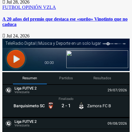
Jul 28, 2026
FUTBOL
OPINIÓN
VZLA
A 20 años del premio que destaca ese «sueño» Vinotinto que no
caduca
Jul 24, 2026
Resumen
Partidos
Resultados
Liga FUTVE 2
29/07/2026
Venezuela
Finalizado
2
-
1
Barquisimeto SC
Zamora FC B
Liga FUTVE 2
09/08/2026
Venezuela