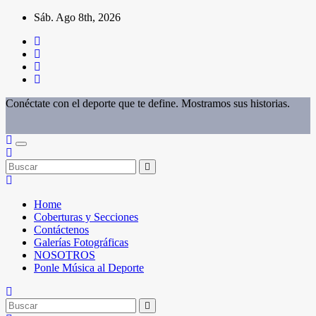
Saltar
Sáb. Ago 8th, 2026
al
contenido
Conéctate con el deporte que te define. Mostramos sus historias.
Home
Coberturas y Secciones
Contáctenos
Galerías Fotográficas
NOSOTROS
Ponle Música al Deporte