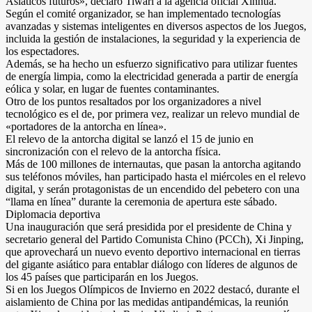
Asiáticos futuros», declaró Tiwari a la agencia oficial Xinhua.
Según el comité organizador, se han implementado tecnologías
avanzadas y sistemas inteligentes en diversos aspectos de los Juegos,
incluida la gestión de instalaciones, la seguridad y la experiencia de
los espectadores.
Además, se ha hecho un esfuerzo significativo para utilizar fuentes
de energía limpia, como la electricidad generada a partir de energía
eólica y solar, en lugar de fuentes contaminantes.
Otro de los puntos resaltados por los organizadores a nivel
tecnológico es el de, por primera vez, realizar un relevo mundial de
«portadores de la antorcha en línea».
El relevo de la antorcha digital se lanzó el 15 de junio en
sincronización con el relevo de la antorcha física.
Más de 100 millones de internautas, que pasan la antorcha agitando
sus teléfonos móviles, han participado hasta el miércoles en el relevo
digital, y serán protagonistas de un encendido del pebetero con una
“llama en línea” durante la ceremonia de apertura este sábado.
Diplomacia deportiva
Una inauguración que será presidida por el presidente de China y
secretario general del Partido Comunista Chino (PCCh), Xi Jinping,
que aprovechará un nuevo evento deportivo internacional en tierras
del gigante asiático para entablar diálogo con líderes de algunos de
los 45 países que participarán en los Juegos.
Si en los Juegos Olímpicos de Invierno en 2022 destacó, durante el
aislamiento de China por las medidas antipandémicas, la reunión