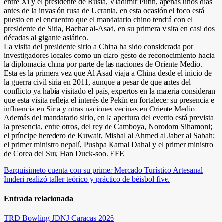
entre Xi y el presidente de Rusia, Vladimir Putin, apenas unos días
antes de la invasión rusa de Ucrania, en esta ocasión el foco está
puesto en el encuentro que el mandatario chino tendrá con el
presidente de Siria, Bachar al-Asad, en su primera visita en casi dos
décadas al gigante asiático.
La visita del presidente sirio a China ha sido considerada por
investigadores locales como un claro gesto de reconocimiento hacia
la diplomacia china por parte de las naciones de Oriente Medio.
Esta es la primera vez que Al Asad viaja a China desde el inicio de
la guerra civil siria en 2011, aunque a pesar de que antes del
conflicto ya había visitado el país, expertos en la materia consideran
que esta visita refleja el interés de Pekín en fortalecer su presencia e
influencia en Siria y otras naciones vecinas en Oriente Medio.
Además del mandatario sirio, en la apertura del evento está prevista
la presencia, entre otros, del rey de Camboya, Norodom Sihamoni;
el príncipe heredero de Kuwait, Mishal al Ahmed al Jaber al Sabah;
el primer ministro nepalí, Pushpa Kamal Dahal y el primer ministro
de Corea del Sur, Han Duck-soo. EFE
Navegación
Barquisimeto cuenta con su primer Mercado Turístico Artesanal
Imderi realizó taller teórico y práctico de béisbol five.
de
entradas
Entrada relacionada
TRD
Bowling
JDNJ Caracas 2026