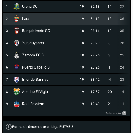
Ureña SC
1
19
32:18
14
37
Lara
2
19
31:19
12
36
Barquisimeto SC
3
18
28:16
12
35
Yaracuyanos
4
18
23:20
3
26
Zamora FC B
5
18
28:25
3
25
Puerto Cabello B
6
19
27:26
1
24
Inter de Barinas
7
19
38:42
-4
23
Atletico El Vigia
8
19
17:37
-20
14
Real Frontera
9
19
19:40
-21
11
Referencia
?
Forma de desempate en Liga FUTVE 2