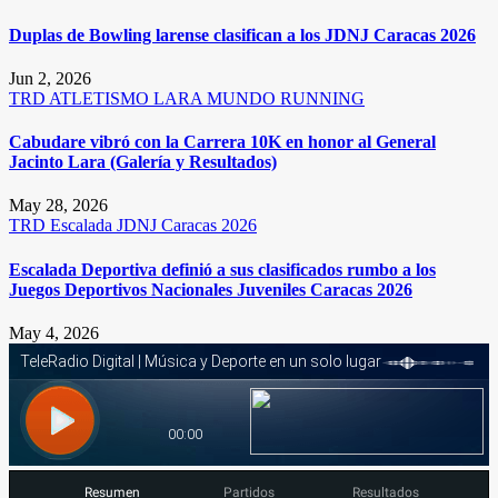
Duplas de Bowling larense clasifican a los JDNJ Caracas 2026
Jun 2, 2026
TRD
ATLETISMO
LARA
MUNDO RUNNING
Cabudare vibró con la Carrera 10K en honor al General
Jacinto Lara (Galería y Resultados)
May 28, 2026
TRD
Escalada
JDNJ Caracas 2026
Escalada Deportiva definió a sus clasificados rumbo a los
Juegos Deportivos Nacionales Juveniles Caracas 2026
May 4, 2026
Resumen
Partidos
Resultados