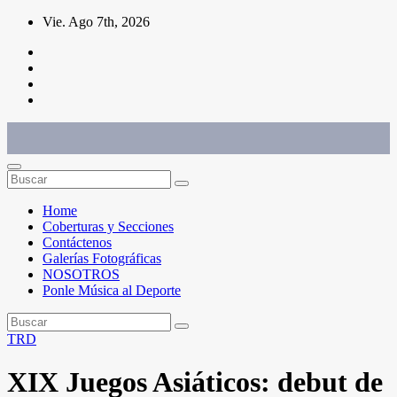
Saltar
Vie. Ago 7th, 2026
al
contenido
Conéctate con el deporte que te define. Mostramos sus historias.
Home
Coberturas y Secciones
Contáctenos
Galerías Fotográficas
NOSOTROS
Ponle Música al Deporte
TRD
XIX Juegos Asiáticos: debut de