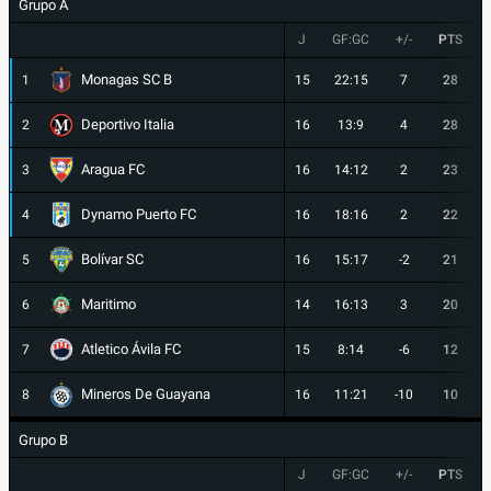
Grupo A
J
GF:GC
+/-
PTS
Monagas SC B
1
15
22:15
7
28
Deportivo Italia
2
16
13:9
4
28
Aragua FC
3
16
14:12
2
23
Dynamo Puerto FC
4
16
18:16
2
22
Bolívar SC
5
16
15:17
-2
21
Maritimo
6
14
16:13
3
20
Atletico Ávila FC
7
15
8:14
-6
12
Mineros De Guayana
8
16
11:21
-10
10
Grupo B
J
GF:GC
+/-
PTS