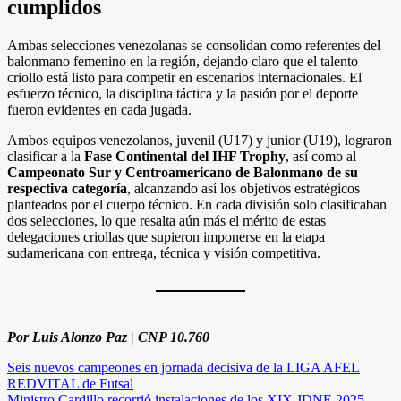
cumplidos
Ambas selecciones venezolanas se consolidan como referentes del
balonmano femenino en la región, dejando claro que el talento
criollo está listo para competir en escenarios internacionales. El
esfuerzo técnico, la disciplina táctica y la pasión por el deporte
fueron evidentes en cada jugada.
Ambos equipos venezolanos, juvenil (U17) y junior (U19), lograron
clasificar a la
Fase Continental del IHF Trophy
, así como al
Campeonato Sur y Centroamericano de Balonmano de su
respectiva categoría
, alcanzando así los objetivos estratégicos
planteados por el cuerpo técnico. En cada división solo clasificaban
dos selecciones, lo que resalta aún más el mérito de estas
delegaciones criollas que supieron imponerse en la etapa
sudamericana con entrega, técnica y visión competitiva.
Por Luis Alonzo Paz | CNP 10.760
Navegación
Seis nuevos campeones en jornada decisiva de la LIGA AFEL
REDVITAL de Futsal
de
Ministro Cardillo recorrió instalaciones de los XIX JDNE 2025