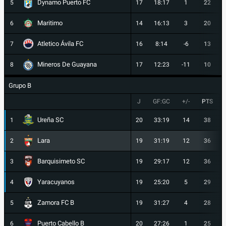
Dynamo Puerto FC
5
17
18:17
1
22
Maritimo
6
14
16:13
3
20
Atletico Ávila FC
7
16
8:14
-6
13
Mineros De Guayana
8
17
12:23
-11
10
Grupo B
J
GF:GC
+/-
PTS
Ureña SC
1
20
33:19
14
38
Lara
2
19
31:19
12
36
Barquisimeto SC
3
19
29:17
12
36
Yaracuyanos
4
19
25:20
5
29
Zamora FC B
5
19
31:27
4
28
Puerto Cabello B
6
20
27:26
1
25