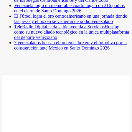
de los Juegos Centroamericanos y del Caribe 2030
Venezuela logra un memorable cuarto lugar con 216 podios
en el cierre de Santo Domingo 2026
El Fútbol logra el oro centroamericano en una jornada donde
las pesas y el boxeo se vistieron de podio venezolano
TeleRadio Digital le da la bienvenida a ServiciosHosting
como su nuevo aliado tecnológico en la única multiplataforma
del deporte venezolano
7 venezolanos buscan el oro en el boxeo y el fútbol va por la
consagración ante México en Santo Domingo 2026