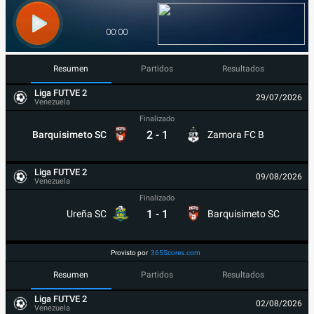
Resumen
Partidos
Resultados
Liga FUTVE 2
29/07/2026
Venezuela
Finalizado
2
-
1
Barquisimeto SC
Zamora FC B
Liga FUTVE 2
09/08/2026
Venezuela
Finalizado
1
-
1
Ureña SC
Barquisimeto SC
Provisto por
365Scores.com
Resumen
Partidos
Resultados
Liga FUTVE 2
02/08/2026
Venezuela