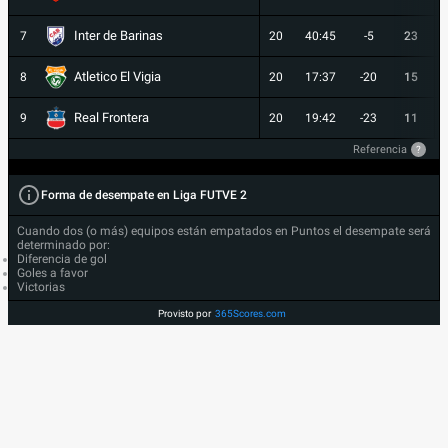
Inter de Barinas
7
20
40:45
-5
23
Atletico El Vigia
8
20
17:37
-20
15
Real Frontera
9
20
19:42
-23
11
Referencia
?
Forma de desempate en Liga FUTVE 2
Cuando dos (o más) equipos están empatados en Puntos el desempate será
determinado por:
Diferencia de gol
Goles a favor
Victorias
Provisto por
365Scores.com