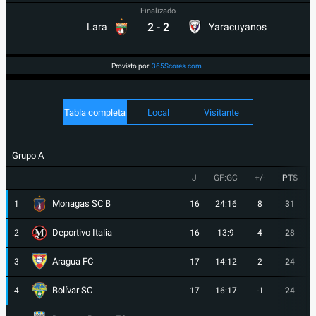
Finalizado
2
-
2
Lara
Yaracuyanos
Provisto por
365Scores.com
Tabla completa
Local
Visitante
Grupo A
J
GF:GC
+/-
PTS
Monagas SC B
1
16
24:16
8
31
Deportivo Italia
2
16
13:9
4
28
Aragua FC
3
17
14:12
2
24
Bolívar SC
4
17
16:17
-1
24