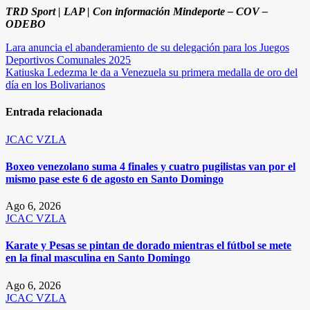
TRD Sport | LAP | Con información Mindeporte – COV –
ODEBO
Navegación
Lara anuncia el abanderamiento de su delegación para los Juegos
Deportivos Comunales 2025
de
Katiuska Ledezma le da a Venezuela su primera medalla de oro del
entradas
día en los Bolivarianos
Entrada relacionada
JCAC
VZLA
Boxeo venezolano suma 4 finales y cuatro pugilistas van por el
mismo pase este 6 de agosto en Santo Domingo
Ago 6, 2026
JCAC
VZLA
Karate y Pesas se pintan de dorado mientras el fútbol se mete
en la final masculina en Santo Domingo
Ago 6, 2026
JCAC
VZLA