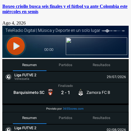
Boxeo criollo busca seis finales y el fútbol va ante Colombia este
miércoles en semis
Ago 4, 2026
Resumen
Partidos
Resultados
Liga FUTVE 2
29/07/2026
Venezuela
Finalizado
2
-
1
Barquisimeto SC
Zamora FC B
Provisto por
365Scores.com
Resumen
Partidos
Resultados
Liga FUTVE 2
02/08/2026