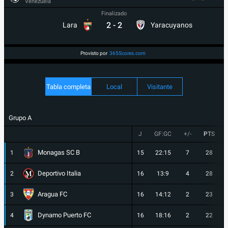
Venezuela
Finalizado
2
-
2
Lara
Yaracuyanos
Provisto por
365Scores.com
Tabla completa
Local
Visitante
Grupo A
J
GF:GC
+/-
PTS
Monagas SC B
1
15
22:15
7
28
Deportivo Italia
2
16
13:9
4
28
Aragua FC
3
16
14:12
2
23
Dynamo Puerto FC
4
16
18:16
2
22