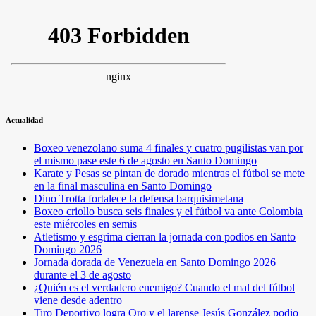
Actualidad
Boxeo venezolano suma 4 finales y cuatro pugilistas van por
el mismo pase este 6 de agosto en Santo Domingo
Karate y Pesas se pintan de dorado mientras el fútbol se mete
en la final masculina en Santo Domingo
Dino Trotta fortalece la defensa barquisimetana
Boxeo criollo busca seis finales y el fútbol va ante Colombia
este miércoles en semis
Atletismo y esgrima cierran la jornada con podios en Santo
Domingo 2026
Jornada dorada de Venezuela en Santo Domingo 2026
durante el 3 de agosto
¿Quién es el verdadero enemigo? Cuando el mal del fútbol
viene desde adentro
Tiro Deportivo logra Oro y el larense Jesús González podio