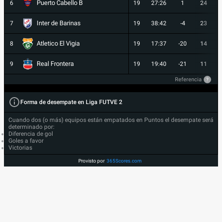
Puerto Cabello B
6
19
27:26
1
24
Inter de Barinas
7
19
38:42
-4
23
Atletico El Vigia
8
19
17:37
-20
14
Real Frontera
9
19
19:40
-21
11
Referencia
?
Forma de desempate en Liga FUTVE 2
Cuando dos (o más) equipos están empatados en Puntos el desempate será
determinado por:
Diferencia de gol
Goles a favor
Victorias
Provisto por
365Scores.com