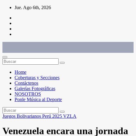
Saltar
Jue. Ago 6th, 2026
al
contenido
Conéctate con el deporte que te define. Mostramos sus historias.
Home
Coberturas y Secciones
Contáctenos
Galerías Fotográficas
NOSOTROS
Ponle Música al Deporte
Juegos Bolivarianos Perú 2025
VZLA
Venezuela encara una jornada