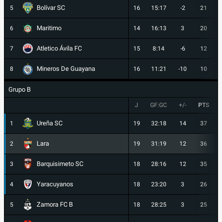
Bolívar SC
5
16
15:17
-2
21
Maritimo
6
14
16:13
3
20
Atletico Ávila FC
7
15
8:14
-6
12
Mineros De Guayana
8
16
11:21
-10
10
Grupo B
J
GF:GC
+/-
PTS
Ureña SC
1
19
32:18
14
37
Lara
2
19
31:19
12
36
Barquisimeto SC
3
18
28:16
12
35
Yaracuyanos
4
18
23:20
3
26
Zamora FC B
5
18
28:25
3
25