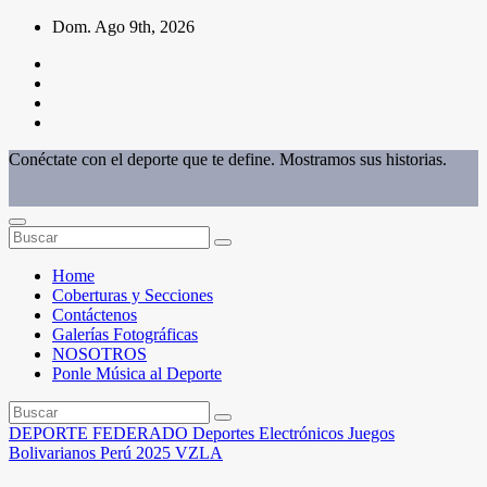
Saltar
Dom. Ago 9th, 2026
al
contenido
Conéctate con el deporte que te define. Mostramos sus historias.
Home
Coberturas y Secciones
Contáctenos
Galerías Fotográficas
NOSOTROS
Ponle Música al Deporte
DEPORTE FEDERADO
Deportes Electrónicos
Juegos
Bolivarianos Perú 2025
VZLA