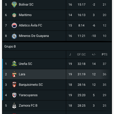
Bolívar SC
5
16
15:17
-2
21
Maritimo
6
14
16:13
3
20
Atletico Ávila FC
7
15
8:14
-6
12
Mineros De Guayana
8
16
11:21
-10
10
Grupo B
J
GF:GC
+/-
PTS
Ureña SC
1
19
32:18
14
37
Lara
2
19
31:19
12
36
Barquisimeto SC
3
18
28:16
12
35
Yaracuyanos
4
19
25:20
5
29
Zamora FC B
5
18
28:25
3
25