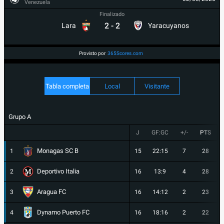
Venezuela
Finalizado
2
-
2
Lara
Yaracuyanos
Provisto por
365Scores.com
Tabla completa
Local
Visitante
Grupo A
J
GF:GC
+/-
PTS
Monagas SC B
1
15
22:15
7
28
Deportivo Italia
2
16
13:9
4
28
Aragua FC
3
16
14:12
2
23
Dynamo Puerto FC
4
16
18:16
2
22