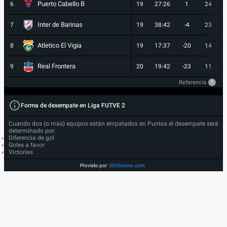
Puerto Cabello B
6
19
27:26
1
24
Inter de Barinas
7
19
38:42
-4
23
Atletico El Vigia
8
19
17:37
-20
14
Real Frontera
9
20
19:42
-23
11
Referencia
?
Forma de desempate en Liga FUTVE 2
Cuando dos (o más) equipos están empatados en Puntos el desempate será
determinado por:
Diferencia de gol
Goles a favor
Victorias
Provisto por
365Scores.com