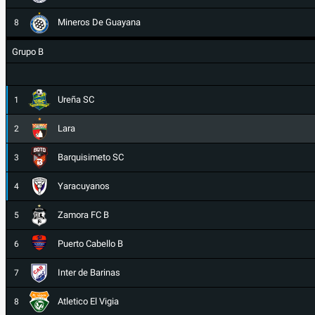
Mineros De Guayana
8
Grupo B
Ureña SC
1
Lara
2
Barquisimeto SC
3
Yaracuyanos
4
Zamora FC B
5
Puerto Cabello B
6
Inter de Barinas
7
Atletico El Vigia
8