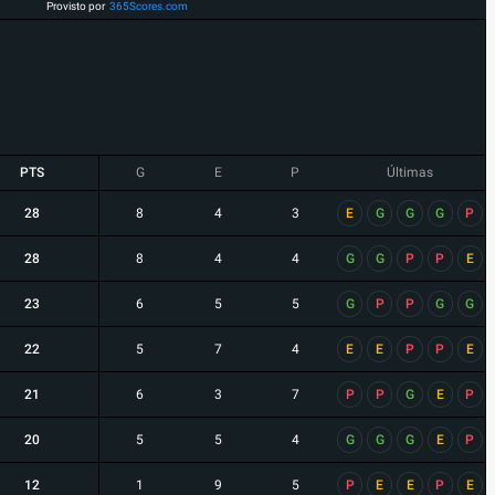
Provisto por
365Scores.com
PTS
G
E
P
Últimas
28
8
4
3
E
G
G
G
P
28
8
4
4
G
G
P
P
E
23
6
5
5
G
P
P
G
G
22
5
7
4
E
E
P
P
E
21
6
3
7
P
P
G
E
P
20
5
5
4
G
G
G
E
P
12
1
9
5
P
E
E
P
E