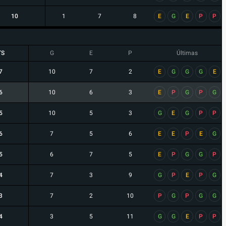
10
1
7
8
E
G
E
P
P
TS
G
E
P
Últimas
7
10
7
2
E
G
G
G
E
6
10
6
3
E
P
G
P
G
5
10
5
3
G
E
G
P
P
6
7
5
6
E
E
P
E
G
5
6
7
5
E
P
G
G
P
4
7
3
9
G
P
E
P
G
3
7
2
10
P
G
P
G
G
4
3
5
11
G
G
E
P
P