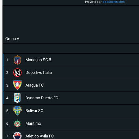
Provisto por
365Scores.com
Grupo A
Monagas SC B
1
Deportivo Italia
2
Aragua FC
3
Dynamo Puerto FC
4
Bolívar SC
5
Maritimo
6
Atletico Ávila FC
7