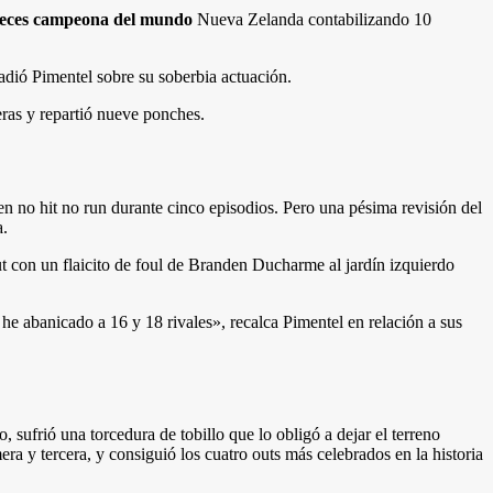
te veces campeona del mundo
Nueva Zelanda contabilizando 10
dió Pimentel sobre su soberbia actuación.
reras y repartió nueve ponches.
 no hit no run durante cinco episodios. Pero una pésima revisión del
a.
ut con un flaicito de foul de Branden Ducharme al jardín izquierdo
 he abanicado a 16 y 18 rivales», recalca Pimentel en relación a sus
, sufrió una torcedura de tobillo que lo obligó a dejar el terreno
ra y tercera, y consiguió los cuatro outs más celebrados en la historia