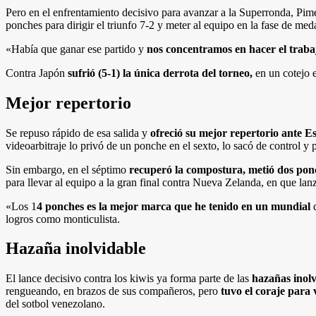
Pero en el enfrentamiento decisivo para avanzar a la Superronda, Pi
ponches para dirigir el triunfo 7-2 y meter al equipo en la fase de meda
«Había que ganar ese partido y
nos concentramos en hacer el traba
Contra Japón
sufrió (5-1) la única derrota del torneo,
en un cotejo e
Mejor repertorio
Se repuso rápido de esa salida y
ofreció su mejor repertorio ante E
videoarbitraje lo privó de un ponche en el sexto, lo sacó de control y 
Sin embargo, en el séptimo
recuperó la compostura, metió dos po
para llevar al equipo a la gran final contra Nueva Zelanda, en que lanz
«Los 1
4 ponches es la mejor marca que he tenido en un mundial
d
logros como monticulista.
Hazaña inolvidable
El lance decisivo contra los kiwis ya forma parte de las
hazañas inolv
rengueando, en brazos de sus compañeros, pero
tuvo el coraje para 
del sotbol venezolano.