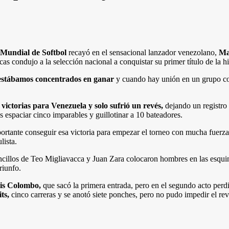
 Mundial de Softbol
recayó en el sensacional lanzador venezolano,
Ma
cas condujo a la selección nacional a conquistar su primer título de la hi
 estábamos concentrados en ganar
y cuando hay unión en un grupo com
 victorias para Venezuela y solo sufrió un revés,
dejando un registro
s espaciar cinco imparables y guillotinar a 10 bateadores.
rtante conseguir esa victoria para empezar el torneo con mucha fuerz
lista.
ncillos de Teo Migliavacca y Juan Zara colocaron hombres en las esquin
riunfo.
uis Colombo,
que sacó la primera entrada, pero en el segundo acto perdi
ts,
cinco carreras y se anotó siete ponches, pero no pudo impedir el rev