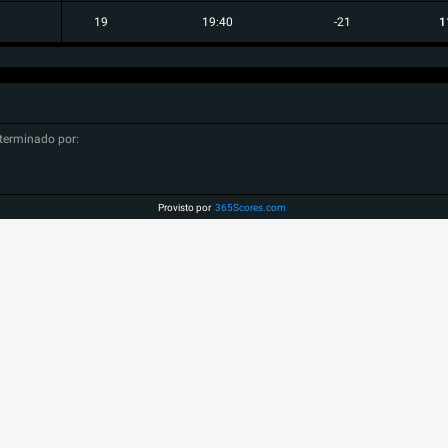
19
19:40
-21
1
terminado por:
Provisto por
365Scores.com