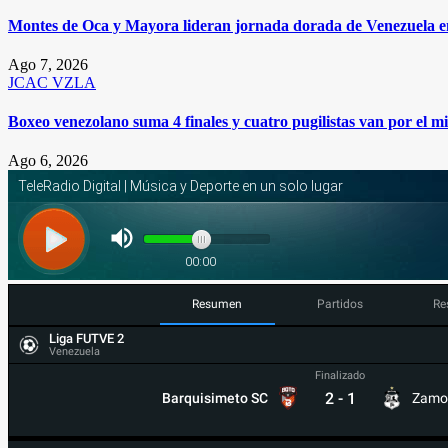
Montes de Oca y Mayora lideran jornada dorada de Venezuela 
Ago 7, 2026
JCAC
VZLA
Boxeo venezolano suma 4 finales y cuatro pugilistas van por el 
Ago 6, 2026
Resumen
Partidos
Re
Liga FUTVE 2
Venezuela
Finalizado
2
-
1
Barquisimeto SC
Zamo