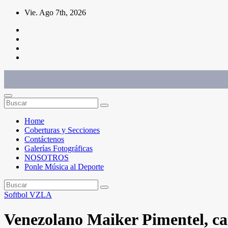
Saltar
Vie. Ago 7th, 2026
al
contenido
Conéctate con el deporte que te define. Mostramos sus historias.
Home
Coberturas y Secciones
Contáctenos
Galerías Fotográficas
NOSOTROS
Ponle Música al Deporte
Softbol
VZLA
Venezolano Maiker Pimentel, c