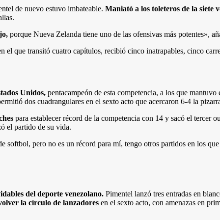
mentel de nuevo estuvo imbateable.
Maniató a los toleteros de la sie
llas.
jo,
porque Nueva Zelanda tiene uno de las ofensivas más potentes», aña
n el que transitó cuatro capítulos, recibió cinco inatrapables, cinco car
stados Unidos,
pentacampeón de esta competencia, a los que mantuvo en
permitió dos cuadrangulares en el sexto acto que acercaron 6-4 la pizarr
nches
para establecer récord de la competencia con 14 y sacó el tercer o
ó el partido de su vida.
e softbol, pero no es un récord para mí, tengo otros partidos en los que
idables del deporte venezolano.
Pimentel lanzó tres entradas en blanco
volver la círculo de lanzadores
en el sexto acto, con amenazas en prime