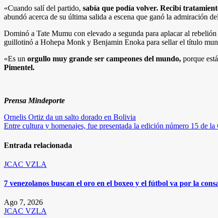
«Cuando salí del partido,
sabía que podía volver. Recibí tratamient
abundó acerca de su última salida a escena que ganó la admiración del 
Dominó a Tate Mumu con elevado a segunda para aplacar al rebelión 
guillotinó a Hohepa Monk y Benjamin Enoka para sellar el título mun
«Es un
orgullo muy grande ser campeones del mundo,
porque está
Pimentel.
Prensa Mindeporte
Navegación
Ornelis Ortiz da un salto dorado en Bolivia
Entre cultura y homenajes, fue presentada la edición número 15 de la
de
entradas
Entrada relacionada
JCAC
VZLA
7 venezolanos buscan el oro en el boxeo y el fútbol va por la c
Ago 7, 2026
JCAC
VZLA