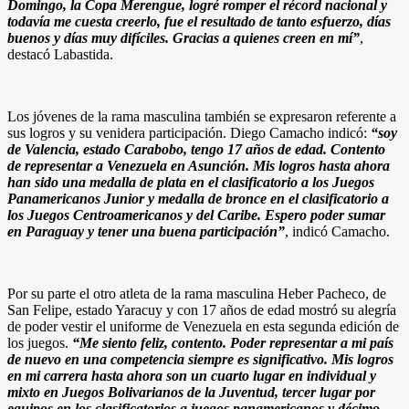
Domingo, la Copa Merengue, logré romper el récord nacional y
todavía me cuesta creerlo, fue el resultado de tanto esfuerzo, días
buenos y días muy difíciles. Gracias a quienes creen en mí”
,
destacó Labastida.
Los jóvenes de la rama masculina también se expresaron referente a
sus logros y su venidera participación. Diego Camacho indicó:
“soy
de Valencia, estado Carabobo, tengo 17 años de edad. Contento
de representar a Venezuela en Asunción. Mis logros hasta ahora
han sido una medalla de plata en el clasificatorio a los Juegos
Panamericanos Junior y medalla de bronce en el clasificatorio a
los Juegos Centroamericanos y del Caribe. Espero poder sumar
en Paraguay y tener una buena participación”
, indicó Camacho.
Por su parte el otro atleta de la rama masculina Heber Pacheco, de
San Felipe, estado Yaracuy y con 17 años de edad mostró su alegría
de poder vestir el uniforme de Venezuela en esta segunda edición de
los juegos.
“Me siento feliz, contento. Poder representar a mi país
de nuevo en una competencia siempre es significativo. Mis logros
en mi carrera hasta ahora son un cuarto lugar en individual y
mixto en Juegos Bolivarianos de la Juventud, tercer lugar por
equipos en los clasificatorios a juegos panamericanos y décimo