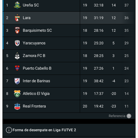
Ureña SC
1
19
32:18
14
37
Lara
2
19
31:19
12
36
Barquisimeto SC
3
18
28:16
12
35
Yaracuyanos
4
19
25:20
5
29
Zamora FC B
5
18
28:25
3
25
Puerto Cabello B
6
19
27:26
1
24
Inter de Barinas
7
19
38:42
-4
23
Atletico El Vigia
8
19
17:37
-20
14
Real Frontera
9
20
19:42
-23
11
Referencia
?
Forma de desempate en Liga FUTVE 2