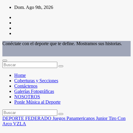
Saltar
Dom. Ago 9th, 2026
al
contenido
Conéctate con el deporte que te define. Mostramos sus historias.
Home
Coberturas y Secciones
Contáctenos
Galerías Fotográficas
NOSOTROS
Ponle Música al Deporte
DEPORTE FEDERADO
Juegos Panamericanos Junior
Tiro Con
Arco
VZLA