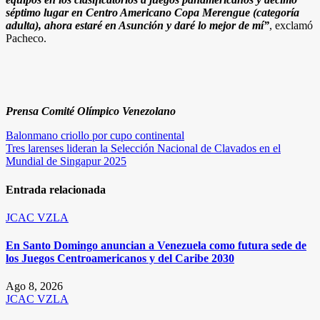
séptimo lugar en Centro Americano Copa Merengue (categoría
adulta), ahora estaré en Asunción y daré lo mejor de mí”
, exclamó
Pacheco.
Prensa Comité Olímpico Venezolano
Navegación
Balonmano criollo por cupo continental
Tres larenses lideran la Selección Nacional de Clavados en el
de
Mundial de Singapur 2025
entradas
Entrada relacionada
JCAC
VZLA
En Santo Domingo anuncian a Venezuela como futura sede de
los Juegos Centroamericanos y del Caribe 2030
Ago 8, 2026
JCAC
VZLA