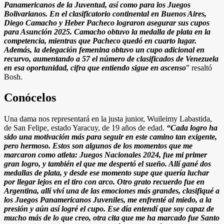
Panamericanos de la Juventud, así como para los Juegos
Bolivarianos. En el clasificatorio continental en Buenos Aires,
Diego Camacho y Heber Pacheco lograron asegurar sus cupos
para Asunción 2025. Camacho obtuvo la medalla de plata en la
competencia, mientras que Pacheco quedó en cuarto lugar.
Además, la delegación femenina obtuvo un cupo adicional en
recurvo, aumentando a 57 el número de clasificados de Venezuela
en esa oportunidad, cifra que entiendo sigue en ascenso
” resaltó
Bosh.
Conócelos
Una dama nos representará en la justa junior, Wuileimy Labastida,
de San Felipe, estado Yaracuy, de 19 años de edad.
“Cada logro ha
sido una motivación más para seguir en este camino tan exigente,
pero hermoso. Estos son algunos de los momentos que me
marcaron como atleta: Juegos Nacionales 2024, fue mi primer
gran logro, y también el que me despertó el sueño. Allí gané dos
medallas de plata, y desde ese momento supe que quería luchar
por llegar lejos en el tiro con arco. Otro grato recuerdo fue en
Argentina, allí viví una de las emociones más grandes, clasifiqué a
los Juegos Panamericanos Juveniles, me enfrenté al miedo, a la
presión y aún así logré el cupo. Ese día entendí que soy capaz de
mucho más de lo que creo, otra cita que me ha marcado fue Santo