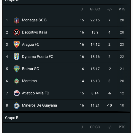
J
GF:GC
+/-
PTS
Monagas SC B
1
15
22:15
7
28
Deportivo Italia
2
16
13:9
4
28
Aragua FC
3
16
14:12
2
23
Dynamo Puerto FC
4
16
18:16
2
22
Bolívar SC
5
16
15:17
-2
21
Maritimo
6
14
16:13
3
20
Atletico Ávila FC
7
15
8:14
-6
12
Mineros De Guayana
8
16
11:21
-10
10
Grupo B
J
GF:GC
+/-
PTS