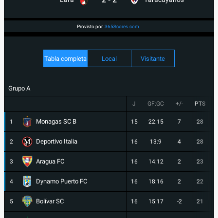
Provisto por
365Scores.com
Tabla completa
Local
Visitante
Grupo A
J
GF:GC
+/-
PTS
Monagas SC B
1
15
22:15
7
28
Deportivo Italia
2
16
13:9
4
28
Aragua FC
3
16
14:12
2
23
Dynamo Puerto FC
4
16
18:16
2
22
Bolívar SC
5
16
15:17
-2
21