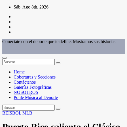
Saltar
Sáb. Ago 8th, 2026
al
contenido
Conéctate con el deporte que te define. Mostramos sus historias.
Home
Coberturas y Secciones
Contáctenos
Galerías Fotográficas
NOSOTROS
Ponle Música al Deporte
BEISBOL
MLB
Puerto Rico calienta el Clásico