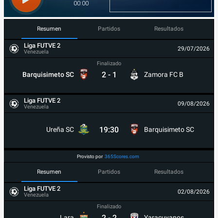
Resumen
Partidos
Resultados
Liga FUTVE 2
29/07/2026
Venezuela
Finalizado
2
-
1
Barquisimeto SC
Zamora FC B
Liga FUTVE 2
09/08/2026
Venezuela
19:30
Ureña SC
Barquisimeto SC
Provisto por
365Scores.com
Resumen
Partidos
Resultados
Liga FUTVE 2
02/08/2026
Venezuela
Finalizado
2
-
2
Lara
Yaracuyanos