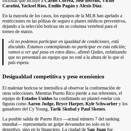
forzosas que incluye a
Carlos Correa, José Berríos, Víctor
Caratini, Yacksel Ríos, Emilio Pagán y Alexis Díaz
.
En la mayoría de los casos, los equipos de la MLB han apelado a
restricciones en las pólizas de seguro o planes médicos preventivos,
dejando a la selección boricua sin su columna vertebral para el
torneo de marzo.
«Si no podemos participar en igualdad de condiciones, está
discutido. Estamos contemplando no participar en esta edición;
vamos a ver qué pasa en estos días»
, afirmó Quiles, enfatizando
que no presentará un equipo que no esté a la altura de lo que el
país espera.
Desigualdad competitiva y peso económico
El malestar boricua se intensifica al observar la conformación de
otras selecciones. Mientras Puerto Rico pierde a sus referentes, el
equipo de
Estados Unidos
ha confirmado un plantel estelar con
figuras como
Aaron Judge, Bryce Harper, Kyle Schwarber
y los
ganadores del Cy Young,
Tarik Skubal y Paul Skenes
.
La posible salida de Puerto Rico —actual número 7 del ranking
mundial— representaría un golpe devastador no solo en lo
deportivo, sino en lo financiero. La ciudad de
San Juan
fue