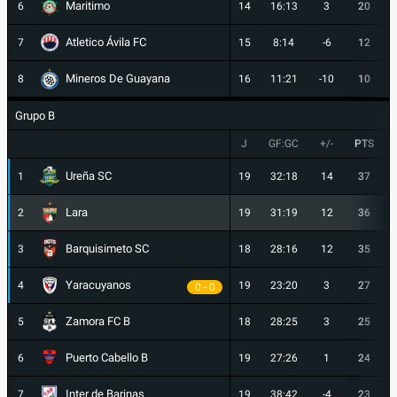
Maritimo
6
14
16:13
3
20
Atletico Ávila FC
7
15
8:14
-6
12
Mineros De Guayana
8
16
11:21
-10
10
Grupo B
J
GF:GC
+/-
PTS
Ureña SC
1
19
32:18
14
37
Lara
2
19
31:19
12
36
Barquisimeto SC
3
18
28:16
12
35
Yaracuyanos
4
19
23:20
3
27
0 - 0
Zamora FC B
5
18
28:25
3
25
Puerto Cabello B
6
19
27:26
1
24
Inter de Barinas
7
19
38:42
-4
23