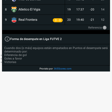
Atletico El Vigia
8
19
17:37
-20
14
Real Frontera
9
20
19:40
-21
12
0 - 0
Referencia
?
Forma de desempate en Liga FUTVE 2
Cuando dos (o más) equipos están empatados en Puntos el desempate será
determinado por:
Diferencia de gol
Goles a favor
Victorias
Provisto por
365Scores.com