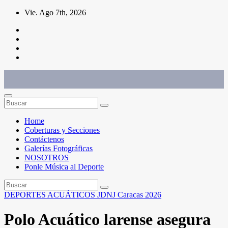
Saltar
Vie. Ago 7th, 2026
al
contenido
Conéctate con el deporte que te define. Mostramos sus historias.
Home
Coberturas y Secciones
Contáctenos
Galerías Fotográficas
NOSOTROS
Ponle Música al Deporte
DEPORTES ACUÁTICOS
JDNJ Caracas 2026
Polo Acuático larense asegura