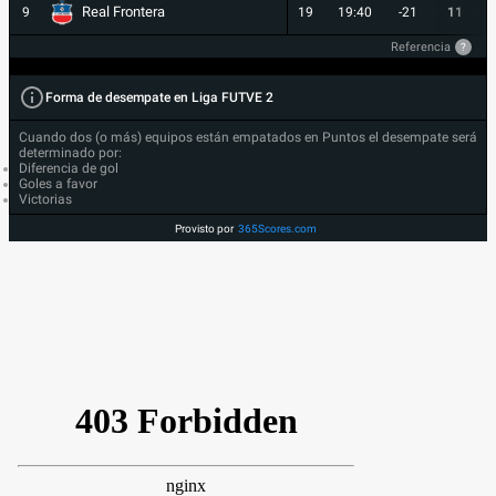
Real Frontera
9
19
19:40
-21
11
Referencia
?
Forma de desempate en Liga FUTVE 2
Cuando dos (o más) equipos están empatados en Puntos el desempate será
determinado por:
Diferencia de gol
Goles a favor
Victorias
Provisto por
365Scores.com