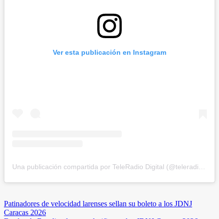
Ver esta publicación en Instagram
Una publicación compartida por TeleRadio Digital (@teleradiodigital)
Navegación
Patinadores de velocidad larenses sellan su boleto a los JDNJ
Caracas 2026
de