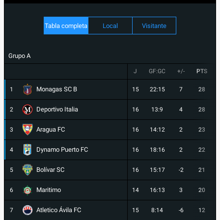
Tabla completa
Local
Visitante
Grupo A
J
GF:GC
+/-
PTS
Monagas SC B
1
15
22:15
7
28
Deportivo Italia
2
16
13:9
4
28
Aragua FC
3
16
14:12
2
23
Dynamo Puerto FC
4
16
18:16
2
22
Bolívar SC
5
16
15:17
-2
21
Maritimo
6
14
16:13
3
20
Atletico Ávila FC
7
15
8:14
-6
12