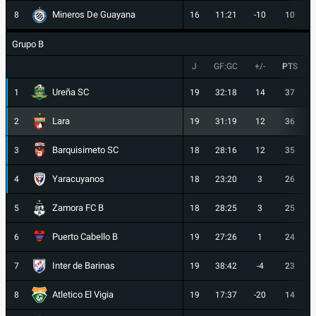
Mineros De Guayana
8
16
11:21
-10
10
Grupo B
J
GF:GC
+/-
PTS
Ureña SC
1
19
32:18
14
37
Lara
2
19
31:19
12
36
Barquisimeto SC
3
18
28:16
12
35
Yaracuyanos
4
18
23:20
3
26
Zamora FC B
5
18
28:25
3
25
Puerto Cabello B
6
19
27:26
1
24
Inter de Barinas
7
19
38:42
-4
23
Atletico El Vigia
8
19
17:37
-20
14