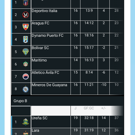
1
Deportivo Italia
16
13:9
4
28
8
2
Aragua FC
16
14:12
2
23
6
3
Dynamo Puerto FC
16
18:16
2
22
5
4
Bolívar SC
16
15:17
-2
21
6
5
Maritimo
14
16:13
3
20
5
6
Atletico Ávila FC
15
8:14
-6
12
1
7
Mineros De Guayana
16
11:21
-10
10
1
8
Grupo B
J
GF:GC
+/-
PTS
G
Ureña SC
19
32:18
14
37
10
1
Lara
19
31:19
12
36
10
2