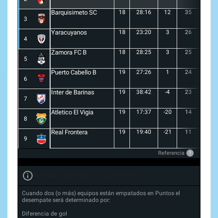
Barquisimeto SC
18
28:16
12
35
10
3
Yaracuyanos
18
23:20
3
26
7
4
Zamora FC B
18
28:25
3
25
6
5
Puerto Cabello B
19
27:26
1
24
7
6
Inter de Barinas
19
38:42
-4
23
7
7
Atletico El Vigia
19
17:37
-20
14
3
8
Real Frontera
19
19:40
-21
11
3
9
Referencia
?
Forma de desempate en Liga FUTVE 2
Cuando dos (o más) equipos están empatados en Puntos el
desempate será determinado por:
Diferencia de gol