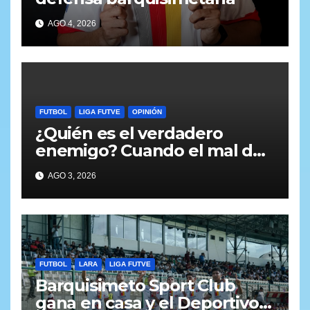
AGO 4, 2026
FUTBOL
LIGA FUTVE
OPINIÓN
¿Quién es el verdadero
enemigo? Cuando el mal del
fútbol viene desde adentro
AGO 3, 2026
FUTBOL
LARA
LIGA FUTVE
Barquisimeto Sport Club
gana en casa y el Deportivo