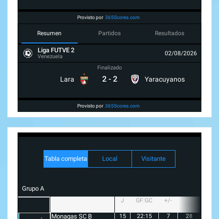
Provisto por
365Scores.com
Resumen
Partidos
Resultados
Liga FUTVE 2
02/08/2026
Venezuela
Finalizado
2
-
2
Lara
Yaracuyanos
Provisto por
365Scores.com
Tabla completa
Local
Visitante
Grupo A
J
GF:GC
+/-
PTS
G
Monagas SC B
15
22:15
7
28
8