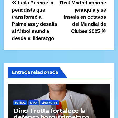
Navegación
Leila Pereira: la
Real Madrid impone
periodista que
jerarquía y se
de
transformó al
instala en octavos
entradas
Palmeiras y desafía
del Mundial de
al fútbol mundial
Clubes 2025
desde el liderazgo
Entrada relacionada
FUTBOL
LARA
LIGA FUTVE
Dino Trotta fortalece la
defensa barquisimetana