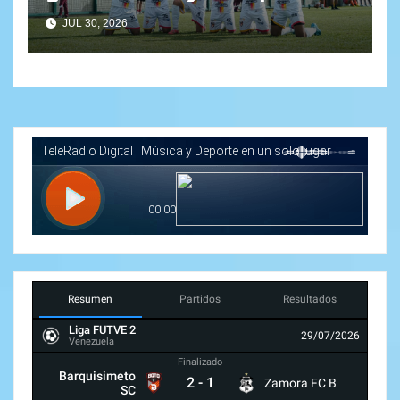
Lara pierde en la carretera
JUL 30, 2026
Resumen
Partidos
Resultados
Liga FUTVE 2
29/07/2026
Venezuela
Finalizado
Barquisimeto
2
-
1
Zamora FC B
SC