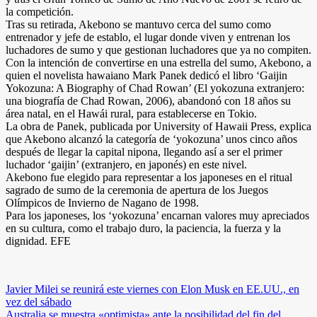
la competición.
Tras su retirada, Akebono se mantuvo cerca del sumo como
entrenador y jefe de establo, el lugar donde viven y entrenan los
luchadores de sumo y que gestionan luchadores que ya no compiten.
Con la intención de convertirse en una estrella del sumo, Akebono, a
quien el novelista hawaiano Mark Panek dedicó el libro ‘Gaijin
Yokozuna: A Biography of Chad Rowan’ (El yokozuna extranjero:
una biografía de Chad Rowan, 2006), abandonó con 18 años su
área natal, en el Hawái rural, para establecerse en Tokio.
La obra de Panek, publicada por University of Hawaii Press, explica
que Akebono alcanzó la categoría de ‘yokozuna’ unos cinco años
después de llegar la capital nipona, llegando así a ser el primer
luchador ‘gaijin’ (extranjero, en japonés) en este nivel.
Akebono fue elegido para representar a los japoneses en el ritual
sagrado de sumo de la ceremonia de apertura de los Juegos
Olímpicos de Invierno de Nagano de 1998.
Para los japoneses, los ‘yokozuna’ encarnan valores muy apreciados
en su cultura, como el trabajo duro, la paciencia, la fuerza y la
dignidad. EFE
Navegación
Javier Milei se reunirá este viernes con Elon Musk en EE.UU., en
vez del sábado
de
Australia se muestra «optimista» ante la posibilidad del fin del