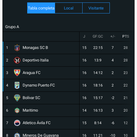
Tabla completa
Local
Visitante
Grupo A
J
GF:GC
+/-
PTS
Monagas SC B
1
15
22:15
7
28
Deportivo Italia
2
16
13:9
4
28
Aragua FC
3
16
14:12
2
23
Dynamo Puerto FC
4
16
18:16
2
22
Bolívar SC
5
16
15:17
-2
21
Maritimo
6
14
16:13
3
20
Atletico Ávila FC
7
15
8:14
-6
12
Mineros De Guayana
8
16
11:21
-10
10