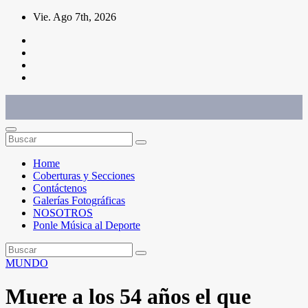
Saltar
Vie. Ago 7th, 2026
al
contenido
Conéctate con el deporte que te define. Mostramos sus historias.
Home
Coberturas y Secciones
Contáctenos
Galerías Fotográficas
NOSOTROS
Ponle Música al Deporte
MUNDO
Muere a los 54 años el que