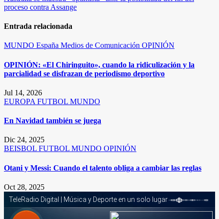
entradas
proceso contra Assange
Entrada relacionada
MUNDO
España
Medios de Comunicación
OPINIÓN
OPINIÓN: «El Chiringuito», cuando la ridiculización y la
parcialidad se disfrazan de periodismo deportivo
Jul 14, 2026
EUROPA
FUTBOL
MUNDO
En Navidad también se juega
Dic 24, 2025
BEISBOL
FUTBOL
MUNDO
OPINIÓN
Otani y Messi: Cuando el talento obliga a cambiar las reglas
Oct 28, 2025