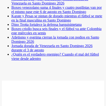
Venezuela en Santo Domingo 2026
Boxeo venezolano suma 4 finales y cuatro pugilistas van por
el mismo pase este 6 de agosto en Santo Domingo
Karate y Pesas se pintan de dorado mientras el fútbol se mete
en la final masculina en Santo Domingo
Dino Trotta fortalece la defensa barquisimetana
Boxeo criollo busca seis finales y el fútbol va ante Colombia
este miércoles en semis
Atletismo y esgrima cierran la jornada con podios en Santo
Domingo 2026
Jornada dorada de Venezuela en Santo Domingo 2026
durante el 3 de agosto
¿Quién es el verdadero enemigo? Cuando el mal del fútbol
viene desde adentro