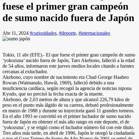
fuese el primer gran campeón
de sumo nacido fuera de Japón
Abr 11, 2024
#curiosidades
,
#deporte
,
#internacionales
Tokio, 11 abr (EFE).- El que fuese el primer gran campeón de sumo
‘yokozuna’ nacido fuera de Japón, Taro Akebono, falleció a la edad
de 54 años, informaron este jueves medios locales citando a fuentes
cercanas al exluchador.
Akebono, cuyo nombre de nacimiento era Chad George Haaheo
Rowan (Waimanalo, Hawái, 1969), falleció debido a una
insuficiencia cardíaca, según recogió la agencia de noticias nipona
Kyodo, que no precisó la fecha exacta de la muerte.
Akebono, de 2,03 metros de altura y que alcanzó 226,79 kilos de
peso en el punto más álgido de su carrera, debutó profesionalmente
en marzo de 1988 y durante su trayectoria ganó 11 grandes torneos.
En el año 1993 se convirtió en el primer luchador de sumo nacido
fuera de Japón en obtener el más alto rango en este deporte, el de
‘yokozuna’, y se erigió como el luchador número 64 con este título.
Tres años más tarde, en abril de 1996, Japón le otorgó la ciudadanía
y tras el Gran Torneo de Sumo de Año Nuevo de 2001 se retiró de