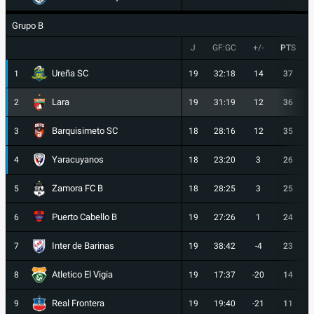
Grupo B
J
GF:GC
+/-
PTS
Ureña SC
1
19
32:18
14
37
Lara
2
19
31:19
12
36
Barquisimeto SC
3
18
28:16
12
35
Yaracuyanos
4
18
23:20
3
26
Zamora FC B
5
18
28:25
3
25
Puerto Cabello B
6
19
27:26
1
24
Inter de Barinas
7
19
38:42
-4
23
Atletico El Vigia
8
19
17:37
-20
14
Real Frontera
9
19
19:40
-21
11