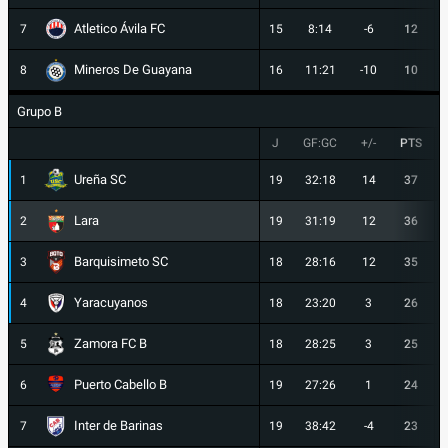
Atletico Ávila FC
7
15
8:14
-6
12
Mineros De Guayana
8
16
11:21
-10
10
Grupo B
J
GF:GC
+/-
PTS
Ureña SC
1
19
32:18
14
37
Lara
2
19
31:19
12
36
Barquisimeto SC
3
18
28:16
12
35
Yaracuyanos
4
18
23:20
3
26
Zamora FC B
5
18
28:25
3
25
Puerto Cabello B
6
19
27:26
1
24
Inter de Barinas
7
19
38:42
-4
23