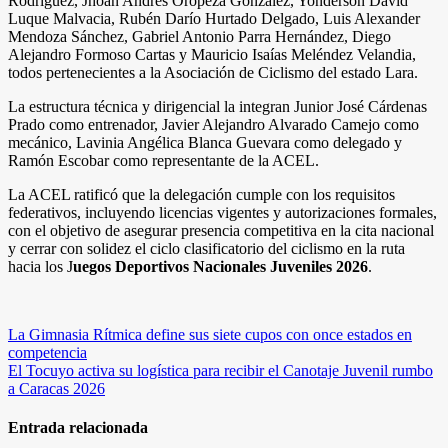
Rodríguez, Jhoan Andrés Oropeza González, Yonderson David
Luque Malvacia, Rubén Darío Hurtado Delgado, Luis Alexander
Mendoza Sánchez, Gabriel Antonio Parra Hernández, Diego
Alejandro Formoso Cartas y Mauricio Isaías Meléndez Velandia,
todos pertenecientes a la Asociación de Ciclismo del estado Lara.
La estructura técnica y dirigencial la integran Junior José Cárdenas
Prado como entrenador, Javier Alejandro Alvarado Camejo como
mecánico, Lavinia Angélica Blanca Guevara como delegado y
Ramón Escobar como representante de la ACEL.
La ACEL ratificó que la delegación cumple con los requisitos
federativos, incluyendo licencias vigentes y autorizaciones formales,
con el objetivo de asegurar presencia competitiva en la cita nacional
y cerrar con solidez el ciclo clasificatorio del ciclismo en la ruta
hacia los J
uegos Deportivos Nacionales Juveniles 2026
.
Navegación
La Gimnasia Rítmica define sus siete cupos con once estados en
competencia
de
El Tocuyo activa su logística para recibir el Canotaje Juvenil rumbo
entradas
a Caracas 2026
Entrada relacionada