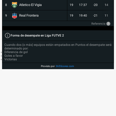
Atletico El Vigia
8
19
17:37
-20
14
Real Frontera
9
19
19:40
-21
11
Referencia
?
Forma de desempate en Liga FUTVE 2
Cuando dos (o más) equipos están empatados en Puntos el desempate será
determinado por:
Diferencia de gol
Goles a favor
Victorias
Provisto por
365Scores.com