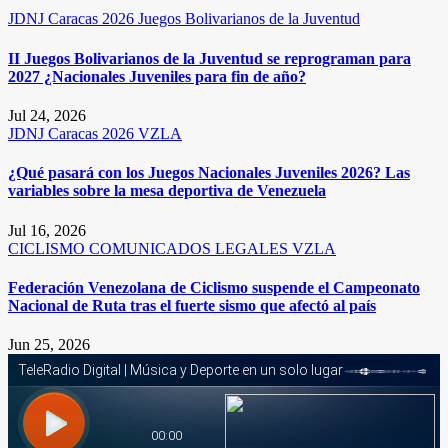
JDNJ Caracas 2026
Juegos Bolivarianos de la Juventud
II Juegos Bolivarianos de la Juventud se reprograman para
2027 ¿Nacionales Juveniles para fin de año?
Jul 24, 2026
JDNJ Caracas 2026
VZLA
¿Qué pasará con los Juegos Nacionales Juveniles 2026? Las
variables sobre la mesa deportiva de Venezuela
Jul 16, 2026
CICLISMO
COMUNICADOS LEGALES
VZLA
Federación Venezolana de Ciclismo suspende el Campeonato
Nacional de Ruta tras el fuerte sismo que afectó al país
Jun 25, 2026