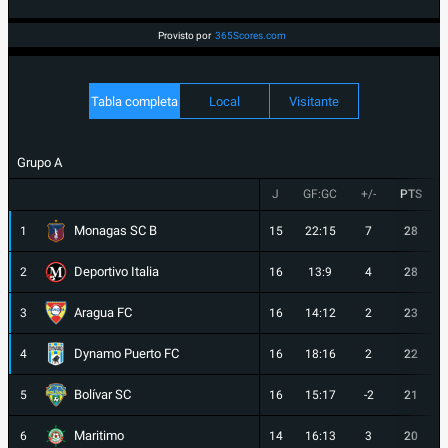
Provisto por
365Scores.com
Tabla completa
Local
Visitante
Grupo A
J
GF:GC
+/-
PTS
Monagas SC B
1
15
22:15
7
28
Deportivo Italia
2
16
13:9
4
28
Aragua FC
3
16
14:12
2
23
Dynamo Puerto FC
4
16
18:16
2
22
Bolívar SC
5
16
15:17
-2
21
Maritimo
6
14
16:13
3
20