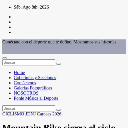
Saltar
Sáb. Ago 8th, 2026
al
contenido
Conéctate con el deporte que te define. Mostramos sus historias.
Home
Coberturas y Secciones
Contáctenos
Galerías Fotográficas
NOSOTROS
Ponle Música al Deporte
CICLISMO
JDNJ Caracas 2026
Mountain Bike cierra el ciclo