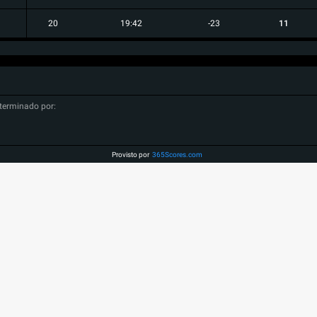
20
19:42
-23
11
terminado por:
Provisto por
365Scores.com