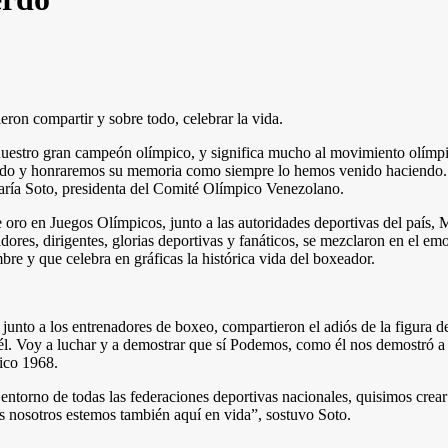
eron compartir y sobre todo, celebrar la vida.
, nuestro gran campeón olímpico, y significa mucho al movimiento olímp
nido y honraremos su memoria como siempre lo hemos venido haciendo. V
María Soto, presidenta del Comité Olímpico Venezolano.
e oro en Juegos Olímpicos, junto a las autoridades deportivas del paí
adores, dirigentes, glorias deportivas y fanáticos, se mezclaron en el e
bre y que celebra en gráficas la histórica vida del boxeador.
junto a los entrenadores de boxeo, compartieron el adiós de la figura 
l. Voy a luchar y a demostrar que sí Podemos, como él nos demostró a to
ico 1968.
entorno de todas las federaciones deportivas nacionales, quisimos crea
s nosotros estemos también aquí en vida”, sostuvo Soto.