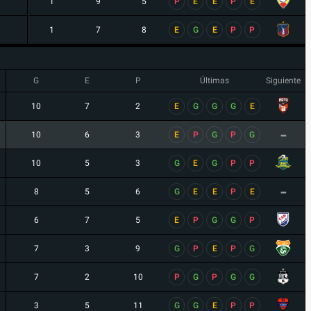
1
9
5
P
E
E
P
E
1
7
8
E
G
E
P
P
G
E
P
Últimas
Siguiente
10
7
2
E
G
G
G
E
-
10
6
3
E
P
G
P
G
10
5
3
G
E
G
P
P
-
8
5
6
G
E
E
P
E
6
7
5
E
P
G
G
P
7
3
9
G
P
E
P
G
7
2
10
P
G
P
G
G
3
5
11
G
G
E
P
P