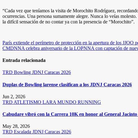
“Cada vez que teníamos la visita de Morochito Rodríguez, recordando o
ocurrencias. Una persona sumamente alegre. Nunca lo veías molesto. 
la difícil sensación de no contar ya con la presencia de “Morochito”.
Navegación
París extiende el perímetro de protección en la apertura de los JJOO po
CMDNNA celebra aniversario de la LOPNNA con captación de nuev
de
entradas
Entrada relacionada
TRD
Bowling
JDNJ Caracas 2026
Duplas de Bowling larense clasifican a los JDNJ Caracas 2026
Jun 2, 2026
TRD
ATLETISMO
LARA
MUNDO RUNNING
Cabudare vibró con la Carrera 10K en honor al General Jacinto 
May 28, 2026
TRD
Escalada
JDNJ Caracas 2026