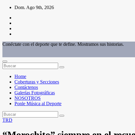
Saltar
Dom. Ago 9th, 2026
al
contenido
Conéctate con el deporte que te define. Mostramos sus historias.
Home
Coberturas y Secciones
Contáctenos
Galerías Fotográficas
NOSOTROS
Ponle Música al Deporte
TRD
“Morochito” siempre en el recu