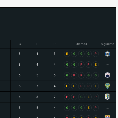
G
E
P
Últimas
Siguiente
8
4
3
E
G
G
G
P
-
8
4
4
G
G
P
P
E
6
5
5
G
P
P
G
G
5
7
4
E
E
P
P
E
6
3
7
P
P
G
E
P
-
5
5
4
G
G
G
E
P