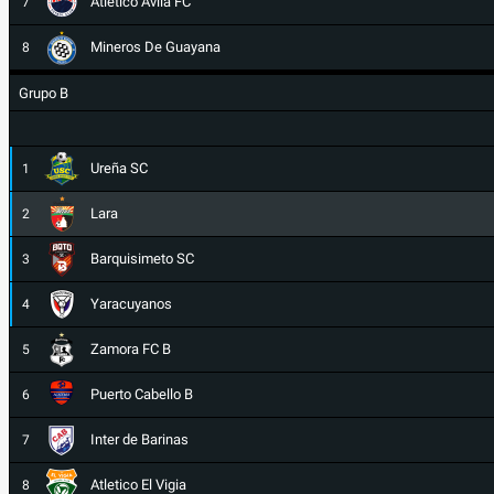
Atletico Ávila FC
7
Mineros De Guayana
8
Grupo B
Ureña SC
1
Lara
2
Barquisimeto SC
3
Yaracuyanos
4
Zamora FC B
5
Puerto Cabello B
6
Inter de Barinas
7
Atletico El Vigia
8