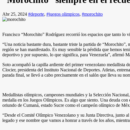
Abr 25, 2024
#deporte
,
#juegos olimpicos
,
#morochito
Francisco “Morochito” Rodríguez recorrió los espacios que tanto lo vi
“Una noticia bastante dura, bastante triste la partida de “Morochito”
región se han manifestado. Es muy sensible la pérdida que hemos te
deportivo y por supuesto, lo que significa, para Venezuela”, afirmó 
Soto acompañó la capilla ardiente del primer venezolano medallista d
Clocier, presidenta del Instituto Nacional de Deportes. Atletas, entren
parada final, se llevó a cabo precisamente en el salón que lleva su nom
Medallistas olímpicos, campeones mundiales y la Selección Nacional, 
medalla en los Juegos Olímpicos. Es algo que siento. Una deuda con é
oriundo de Cumaná, estado Sucre como el campeón olímpico de Méx
“Desde el Comité Olímpico Venezolano y su Junta Directiva, junto al 
legado y ese nombre que vamos a honrar a través de los años, mientra