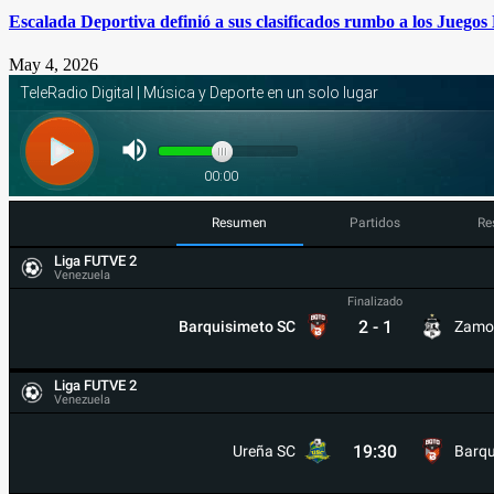
Escalada Deportiva definió a sus clasificados rumbo a los Juego
May 4, 2026
Resumen
Partidos
Re
Liga FUTVE 2
Venezuela
Finalizado
2
-
1
Barquisimeto SC
Zamo
Liga FUTVE 2
Venezuela
19:30
Ureña SC
Barqu