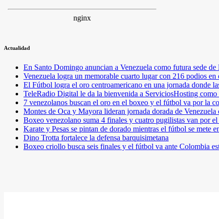
Actualidad
En Santo Domingo anuncian a Venezuela como futura sede de l
Venezuela logra un memorable cuarto lugar con 216 podios en
El Fútbol logra el oro centroamericano en una jornada donde la
TeleRadio Digital le da la bienvenida a ServiciosHosting como 
7 venezolanos buscan el oro en el boxeo y el fútbol va por l
Montes de Oca y Mayora lideran jornada dorada de Venezuel
Boxeo venezolano suma 4 finales y cuatro pugilistas van por 
Karate y Pesas se pintan de dorado mientras el fútbol se mete 
Dino Trotta fortalece la defensa barquisimetana
Boxeo criollo busca seis finales y el fútbol va ante Colombia es