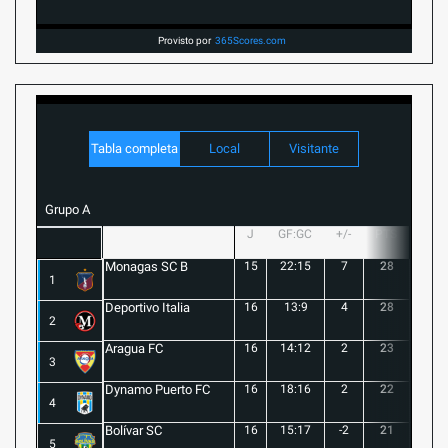
Provisto por
365Scores.com
Tabla completa
Local
Visitante
Grupo A
J
GF:GC
+/-
PTS
G
Monagas SC B
15
22:15
7
28
8
1
Deportivo Italia
16
13:9
4
28
8
2
Aragua FC
16
14:12
2
23
6
3
Dynamo Puerto FC
16
18:16
2
22
5
4
Bolívar SC
16
15:17
-2
21
6
5