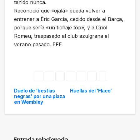
tenido nunca.
Reconoció que «ojalá» pueda volver a
entrenar a Èric García, cedido desde el Barça,
porque sería «un fichaje top», y a Oriol
Romeu, traspasado al club azulgrana el
verano pasado. EFE
Duelo de ‘bestias
Huellas del ‘Flaco’
Navegación
negras’ por una plaza
en Wembley
de
entradas
Entrada relacionada