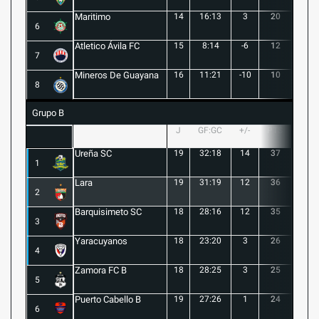
Maritimo
14
16:13
3
20
5
6
Atletico Ávila FC
15
8:14
-6
12
1
7
Mineros De Guayana
16
11:21
-10
10
1
8
Grupo B
J
GF:GC
+/-
PTS
G
Ureña SC
19
32:18
14
37
10
1
Lara
19
31:19
12
36
10
2
Barquisimeto SC
18
28:16
12
35
10
3
Yaracuyanos
18
23:20
3
26
7
4
Zamora FC B
18
28:25
3
25
6
5
Puerto Cabello B
19
27:26
1
24
7
6