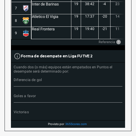
Inter de Barinas
19
38:42
-4
23
7
7
Atletico El Vigia
19
17:37
-20
14
3
8
Real Frontera
19
19:40
-21
11
3
9
Referencia
?
Forma de desempate en Liga FUTVE 2
Cuando dos (o más) equipos están empatados en Puntos el
desempate será determinado por:
Diferencia de gol
Goles a favor
Victorias
Provisto por
365Scores.com