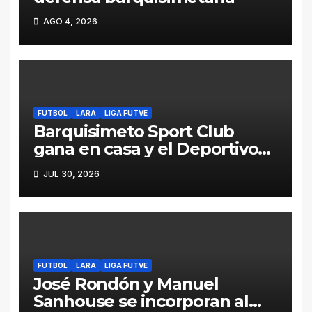
AGO 4, 2026
FUTBOL
LARA
LIGA FUTVE
Barquisimeto Sport Club
gana en casa y el Deportivo
Lara pierde en la carretera
JUL 30, 2026
FUTBOL
LARA
LIGA FUTVE
José Rondón y Manuel
Sanhouse se incorporan al