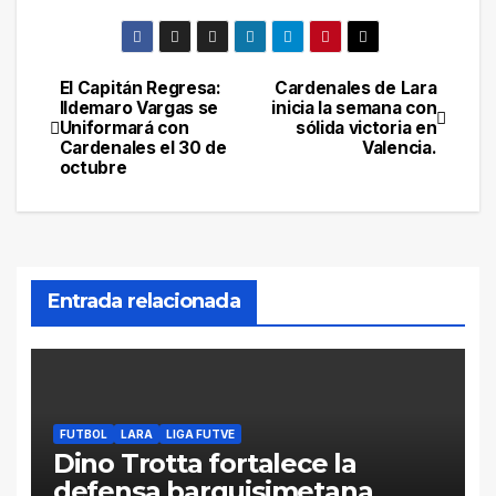
El Capitán Regresa:
Cardenales de Lara
Navegación
Ildemaro Vargas se
inicia la semana con
Uniformará con
sólida victoria en
de
Cardenales el 30 de
Valencia.
octubre
entradas
Entrada relacionada
FUTBOL
LARA
LIGA FUTVE
Dino Trotta fortalece la
defensa barquisimetana