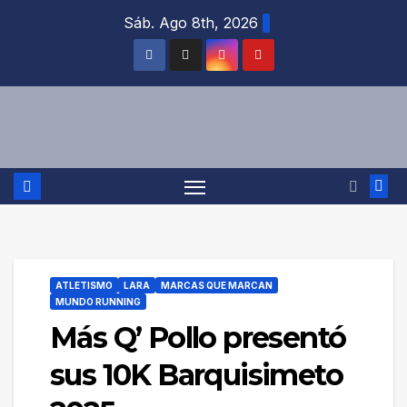
Saltar
Sáb. Ago 8th, 2026
al
contenido
ATLETISMO
LARA
MARCAS QUE MARCAN
MUNDO RUNNING
Más Q’ Pollo presentó
sus 10K Barquisimeto