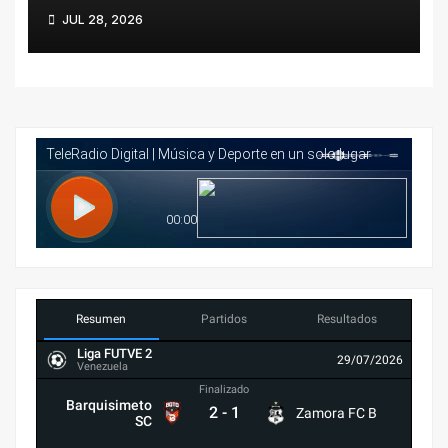
Barquisimeto Sport Club
JUL 28, 2026
Resumen
Partidos
Resultados
Liga FUTVE 2
29/07/2026
Venezuela
Finalizado
Barquisimeto
2
-
1
Zamora FC B
SC