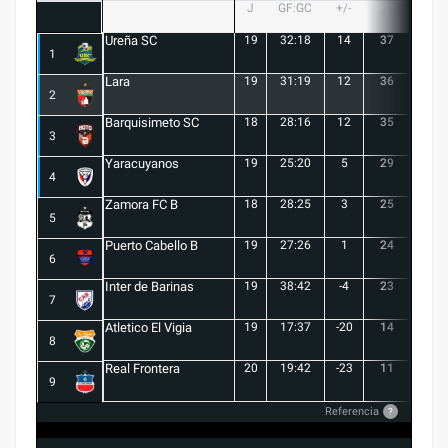
J
GF:GC
+/-
PTS
G
Ureña SC
19
32:18
14
37
10
1
Lara
19
31:19
12
36
10
2
Barquisimeto SC
18
28:16
12
35
10
3
Yaracuyanos
19
25:20
5
29
8
4
Zamora FC B
18
28:25
3
25
6
5
Puerto Cabello B
19
27:26
1
24
7
6
Inter de Barinas
19
38:42
-4
23
7
7
Atletico El Vigia
19
17:37
-20
14
3
8
Real Frontera
20
19:42
-23
11
3
9
Referencia
?