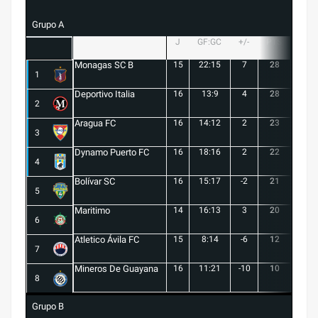
Grupo A
J
GF:GC
+/-
PTS
G
Monagas SC B
15
22:15
7
28
8
1
Deportivo Italia
16
13:9
4
28
8
2
Aragua FC
16
14:12
2
23
6
3
Dynamo Puerto FC
16
18:16
2
22
5
4
Bolívar SC
16
15:17
-2
21
6
5
Maritimo
14
16:13
3
20
5
6
Atletico Ávila FC
15
8:14
-6
12
1
7
Mineros De Guayana
16
11:21
-10
10
1
8
Grupo B