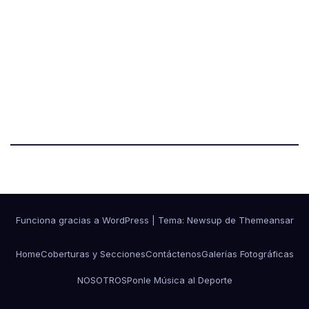
Funciona gracias a WordPress
|
Tema:
Newsup
de
Themeansar
Home
Coberturas y Secciones
Contáctenos
Galerías Fotográficas
NOSOTROS
Ponle Música al Deporte