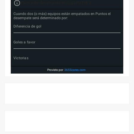
Forma de desempate en Liga FUTVE 2
Cuando dos (o más) equipos están empatados en Puntos el
desempate será determinado por:
Diferencia de gol
Goles a favor
Victorias
Provisto por
365Scores.com