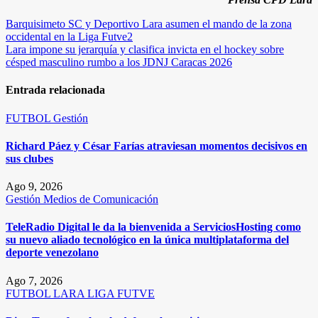
Navegación
Barquisimeto SC y Deportivo Lara asumen el mando de la zona
occidental en la Liga Futve2
de
Lara impone su jerarquía y clasifica invicta en el hockey sobre
entradas
césped masculino rumbo a los JDNJ Caracas 2026
Entrada relacionada
FUTBOL
Gestión
Richard Páez y César Farías atraviesan momentos decisivos en
sus clubes
Ago 9, 2026
Gestión
Medios de Comunicación
TeleRadio Digital le da la bienvenida a ServiciosHosting como
su nuevo aliado tecnológico en la única multiplataforma del
deporte venezolano
Ago 7, 2026
FUTBOL
LARA
LIGA FUTVE