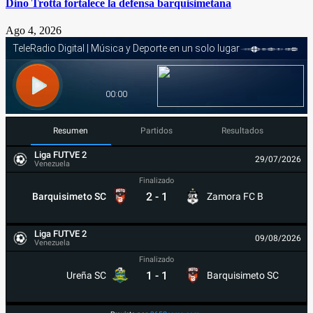
Dino Trotta fortalece la defensa barquisimetana
Ago 4, 2026
Resumen
Partidos
Resultados
Liga FUTVE 2
29/07/2026
Venezuela
Finalizado
2
-
1
Barquisimeto SC
Zamora FC B
Liga FUTVE 2
09/08/2026
Venezuela
Finalizado
1
-
1
Ureña SC
Barquisimeto SC