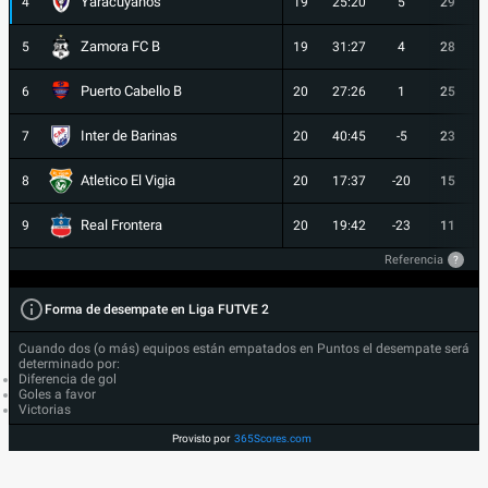
Yaracuyanos
4
19
25:20
5
29
Zamora FC B
5
19
31:27
4
28
Puerto Cabello B
6
20
27:26
1
25
Inter de Barinas
7
20
40:45
-5
23
Atletico El Vigia
8
20
17:37
-20
15
Real Frontera
9
20
19:42
-23
11
Referencia
?
Forma de desempate en Liga FUTVE 2
Cuando dos (o más) equipos están empatados en Puntos el desempate será
determinado por:
Diferencia de gol
Goles a favor
Victorias
Provisto por
365Scores.com