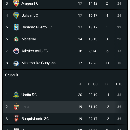
Aragua FC
3
17
14:12
2
24
Bolívar SC
4
17
16:17
-1
24
Dynamo Puerto FC
5
17
18:17
1
22
Maritimo
6
14
16:13
3
20
Atletico Ávila FC
7
16
8:14
-6
13
Mineros De Guayana
8
17
12:23
-11
10
Grupo B
J
GF:GC
+/-
PTS
Ureña SC
1
20
33:19
14
38
Lara
2
19
31:19
12
36
Barquisimeto SC
3
19
29:17
12
36