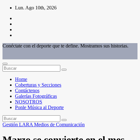
Saltar
Lun. Ago 10th, 2026
al
contenido
Conéctate con el deporte que te define. Mostramos sus historias.
Home
Coberturas y Secciones
Contáctenos
Galerías Fotográficas
NOSOTROS
Ponle Música al Deporte
Gestión
LARA
Medios de Comunicación
Marzo se convierte en el mes