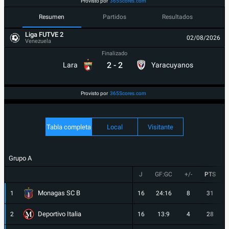
Provisto por
365Scores.com
Resumen
Partidos
Resultados
Liga FUTVE 2
02/08/2026
Venezuela
Finalizado
2
-
2
Lara
Yaracuyanos
Provisto por
365Scores.com
Tabla completa
Local
Visitante
Grupo A
J
GF:GC
+/-
PTS
Monagas SC B
1
16
24:16
8
31
Deportivo Italia
2
16
13:9
4
28