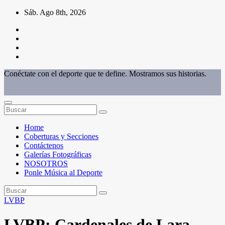
Saltar
Sáb. Ago 8th, 2026
al
contenido
Conéctate con el deporte que te define. Mostramos sus historias.
Home
Coberturas y Secciones
Contáctenos
Galerías Fotográficas
NOSOTROS
Ponle Música al Deporte
LVBP
LVBP: Cardenales de Lara