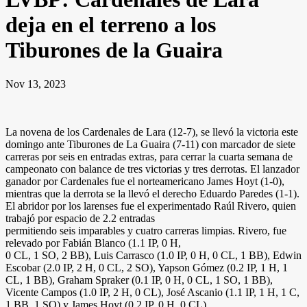
deja en el terreno a los
Tiburones de la Guaira
Nov 13, 2023
La novena de los Cardenales de Lara (12-7), se llevó la victoria este
domingo ante Tiburones de La Guaira (7-11) con marcador de siete
carreras por seis en entradas extras, para cerrar la cuarta semana de
campeonato con balance de tres victorias y tres derrotas. El lanzador
ganador por Cardenales fue el norteamericano James Hoyt (1-0),
mientras que la derrota se la llevó el derecho Eduardo Paredes (1-1).
El abridor por los larenses fue el experimentado Raúl Rivero, quien
trabajó por espacio de 2.2 entradas
permitiendo seis imparables y cuatro carreras limpias. Rivero, fue
relevado por Fabián Blanco (1.1 IP, 0 H,
0 CL, 1 SO, 2 BB), Luis Carrasco (1.0 IP, 0 H, 0 CL, 1 BB), Edwin
Escobar (2.0 IP, 2 H, 0 CL, 2 SO), Yapson Gómez (0.2 IP, 1 H, 1
CL, 1 BB), Graham Spraker (0.1 IP, 0 H, 0 CL, 1 SO, 1 BB),
Vicente Campos (1.0 IP, 2 H, 0 CL), José Ascanio (1.1 IP, 1 H, 1 C,
1 BB, 1 SO) y James Hoyt (0.2 IP, 0 H, 0 CL).