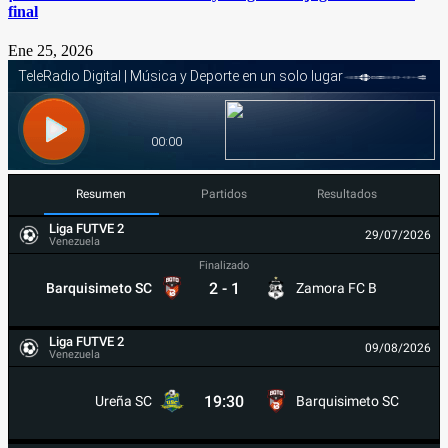
final
Ene 25, 2026
Resumen
Partidos
Resultados
Liga FUTVE 2
29/07/2026
Venezuela
Finalizado
2
-
1
Barquisimeto SC
Zamora FC B
Liga FUTVE 2
09/08/2026
Venezuela
19:30
Ureña SC
Barquisimeto SC