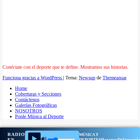
Conéctate con el deporte que te define. Mostramos sus historias.
Funciona gracias a WordPress
|
Tema:
Newsup
de
Themeansar
Home
Coberturas y Secciones
Contáctenos
Galerías Fotográficas
NOSOTROS
Ponle Música al Deporte
RADIO
MÚSICA Y
▶️
🔊
EN
DEPORTE
#HagamosDeVenezuel