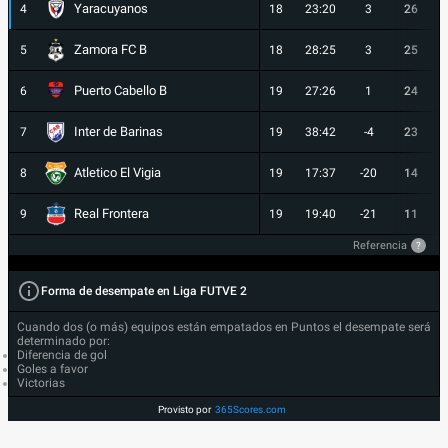
Yaracuyanos
4
18
23:20
3
26
Zamora FC B
5
18
28:25
3
25
Puerto Cabello B
6
19
27:26
1
24
Inter de Barinas
7
19
38:42
-4
23
Atletico El Vigia
8
19
17:37
-20
14
Real Frontera
9
19
19:40
-21
11
Referencia
?
Forma de desempate en Liga FUTVE 2
Cuando dos (o más) equipos están empatados en Puntos el desempate será
determinado por:
Diferencia de gol
Goles a favor
Victorias
Provisto por
365Scores.com