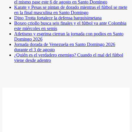
el mismo pase este 6 de agosto en Santo Domingo
Karate y Pesas se pintan de dorado mientras el fútbol se mete
en la final masculina en Santo Domingo
Dino Trotta fortalece la defensa barquisimetana
Boxeo criollo busca seis finales y el fútbol va ante Colombia
este miércoles en semis
Atletismo y esgrima cierran la jornada con podios en Santo
Domingo 2026
Jornada dorada de Venezuela en Santo Domingo 2026
durante el 3 de agosto
¿Quién es el verdadero enemigo? Cuando el mal del fútbol
viene desde adentro