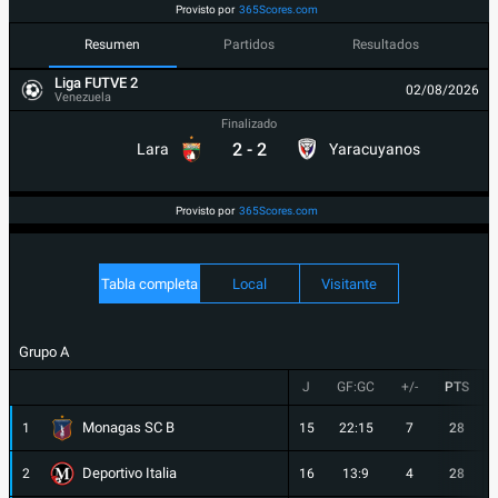
Provisto por
365Scores.com
Resumen
Partidos
Resultados
Liga FUTVE 2
02/08/2026
Venezuela
Finalizado
2
-
2
Lara
Yaracuyanos
Provisto por
365Scores.com
Tabla completa
Local
Visitante
Grupo A
J
GF:GC
+/-
PTS
Monagas SC B
1
15
22:15
7
28
Deportivo Italia
2
16
13:9
4
28