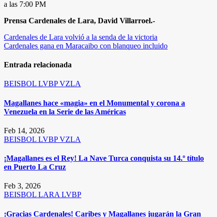
a las 7:00 PM
Prensa Cardenales de Lara, David Villarroel.-
Navegación
Cardenales de Lara volvió a la senda de la victoria
Cardenales gana en Maracaibo con blanqueo incluido
de
entradas
Entrada relacionada
BEISBOL
LVBP
VZLA
Magallanes hace «magia» en el Monumental y corona a
Venezuela en la Serie de las Américas
Feb 14, 2026
BEISBOL
LVBP
VZLA
¡Magallanes es el Rey! La Nave Turca conquista su 14.º título
en Puerto La Cruz
Feb 3, 2026
BEISBOL
LARA
LVBP
¡Gracias Cardenales! Caribes y Magallanes jugarán la Gran