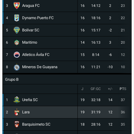
Aragua FC
3
16
14:12
2
23
Dynamo Puerto FC
4
16
18:16
2
22
Bolívar SC
5
16
15:17
-2
21
Maritimo
6
14
16:13
3
20
Atletico Ávila FC
7
15
8:14
-6
12
Mineros De Guayana
8
16
11:21
-10
10
Grupo B
J
GF:GC
+/-
PTS
Ureña SC
1
19
32:18
14
37
Lara
2
19
31:19
12
36
Barquisimeto SC
3
18
28:16
12
35