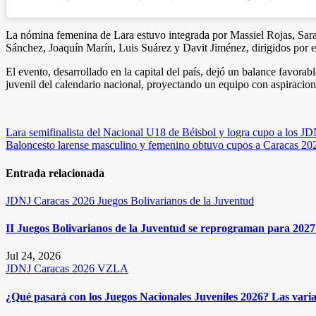
La nómina femenina de Lara estuvo integrada por Massiel Rojas, Sara
Sánchez, Joaquín Marín, Luis Suárez y Davit Jiménez, dirigidos por 
El evento, desarrollado en la capital del país, dejó un balance favora
juvenil del calendario nacional, proyectando un equipo con aspiracione
Navegación
Lara semifinalista del Nacional U18 de Béisbol y logra cupo a los J
Baloncesto larense masculino y femenino obtuvo cupos a Caracas 20
de
entradas
Entrada relacionada
JDNJ Caracas 2026
Juegos Bolivarianos de la Juventud
II Juegos Bolivarianos de la Juventud se reprograman para 2027 
Jul 24, 2026
JDNJ Caracas 2026
VZLA
¿Qué pasará con los Juegos Nacionales Juveniles 2026? Las varia