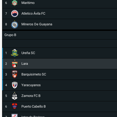
Maritimo
6
Atletico Ávila FC
7
Mineros De Guayana
8
Grupo B
Ureña SC
1
Lara
2
Barquisimeto SC
3
Yaracuyanos
4
Zamora FC B
5
Puerto Cabello B
6