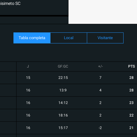
isimeto SC
Tabla completa
Local
Visitante
J
GF:GC
+/-
PTS
15
22:15
7
28
16
13:9
4
28
16
14:12
2
23
16
18:16
2
22
16
15:17
-2
21