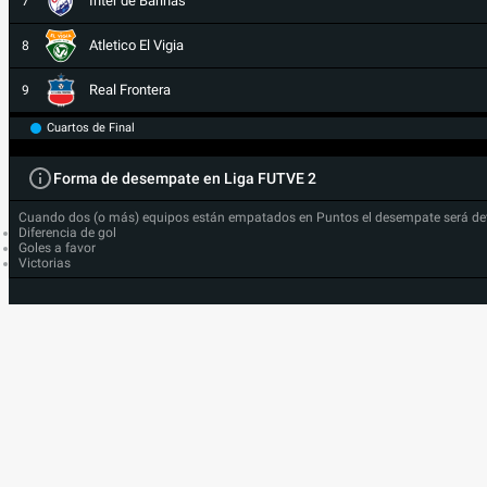
Inter de Barinas
7
Atletico El Vigia
8
Real Frontera
9
Cuartos de Final
Forma de desempate en Liga FUTVE 2
Cuando dos (o más) equipos están empatados en Puntos el desempate será de
Diferencia de gol
Goles a favor
Victorias