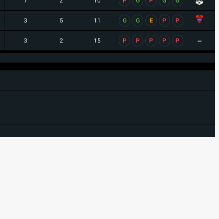
7
2
10
P
G
P
G
G
3
5
11
G
G
E
P
P
-
3
2
15
P
P
P
P
P