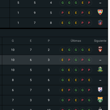
-
5
5
4
G
G
G
E
P
1
9
5
P
E
E
P
E
1
7
8
E
G
E
P
P
G
E
P
Últimas
Siguiente
10
7
2
E
G
G
G
E
-
10
6
3
E
P
G
P
G
10
5
3
G
E
G
P
P
-
8
5
6
G
E
E
P
E
6
7
5
E
P
G
G
P
7
3
9
G
P
E
P
G