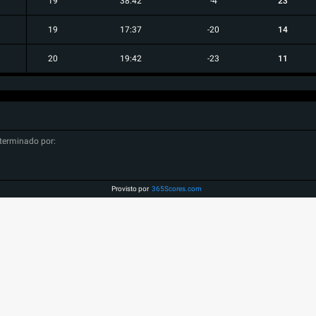
19
38:42
-4
23
19
17:37
-20
14
20
19:42
-23
11
terminado por:
Provisto por
365Scores.com