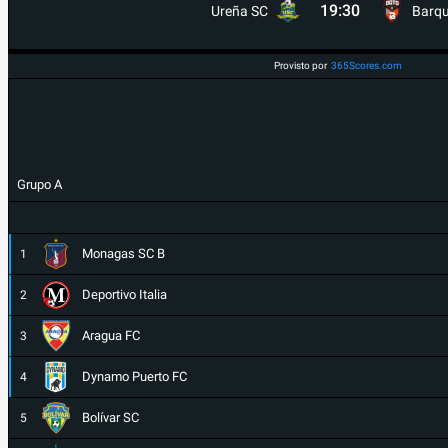
19:30
Ureña SC
Barqu
Provisto por
365Scores.com
Grupo A
Monagas SC B
1
Deportivo Italia
2
Aragua FC
3
Dynamo Puerto FC
4
Bolívar SC
5