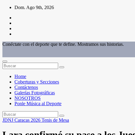
Saltar
Dom. Ago 9th, 2026
al
contenido
Conéctate con el deporte que te define. Mostramos sus historias.
Home
Coberturas y Secciones
Contáctenos
Galerías Fotográficas
NOSOTROS
Ponle Música al Deporte
JDNJ Caracas 2026
Tenis de Mesa
Lara confirmó su pase a los Jue