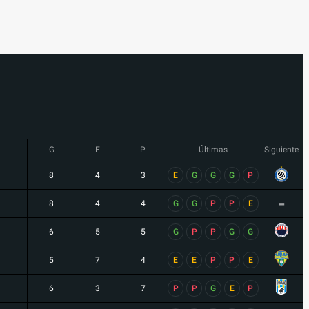
G
E
P
Últimas
Siguiente
8
4
3
E
G
G
G
P
-
8
4
4
G
G
P
P
E
6
5
5
G
P
P
G
G
5
7
4
E
E
P
P
E
6
3
7
P
P
G
E
P