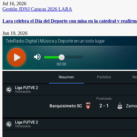
Jul 16, 2026
Gestión
JDNJ Caracas 2026
LARA
Lara celebra el Día del Deporte con misa en la catedral y reafi
Jun 19, 2026
Resumen
Partidos
Re
Liga FUTVE 2
Venezuela
Finalizado
2
-
1
Barquisimeto SC
Zamo
Liga FUTVE 2
Venezuela