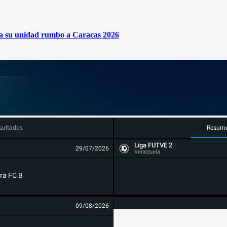
rma su unidad rumbo a Caracas 2026
sultados
Resum
Liga FUTVE 2
29/07/2026
Venezuela
ra FC B
09/08/2026