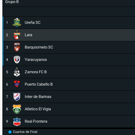
Grupo B
Ureña SC
1
Lara
2
Barquisimeto SC
3
Yaracuyanos
4
Zamora FC B
5
Puerto Cabello B
6
Inter de Barinas
7
Atletico El Vigia
8
Real Frontera
9
Cuartos de Final