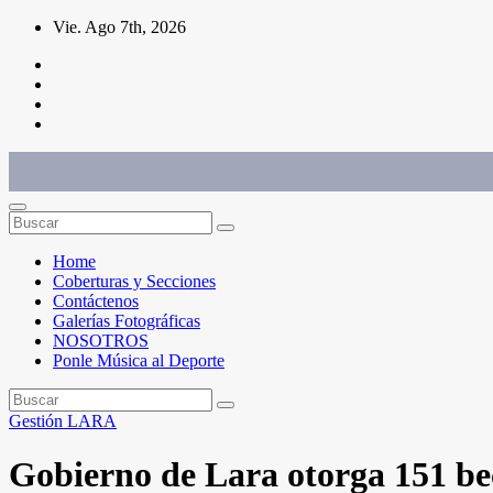
Saltar
Vie. Ago 7th, 2026
al
contenido
Conéctate con el deporte que te define. Mostramos sus historias.
Home
Coberturas y Secciones
Contáctenos
Galerías Fotográficas
NOSOTROS
Ponle Música al Deporte
Gestión
LARA
Gobierno de Lara otorga 151 bec