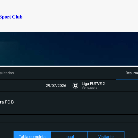
Sport Club
sultados
Resum
Liga FUTVE 2
29/07/2026
Venezuela
ra FC B
Tabla completa
Local
Visitante