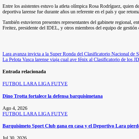
Entre los asistentes estuvo la atleta olímpica Rosa Rodríguez, quien 
deportiva larense fue durante años un referente en el país y que reto
También estuvieron presentes representantes del gabinete regional, ent
Freitez, presidente del IDEL, y otros miembros del equipo de gestión 
Navegación
Lara avanza invicta a la Super Ronda del Clasificatorio Nacional d
La Pelota Vasca larense viaja cual ave fénix al Clasificatorio de los
de
entradas
Entrada relacionada
FUTBOL
LARA
LIGA FUTVE
Dino Trotta fortalece la defensa barquisimetana
Ago 4, 2026
FUTBOL
LARA
LIGA FUTVE
Barquisimeto Sport Club gana en casa y el Deportivo Lara pierde
Jul 30, 2026