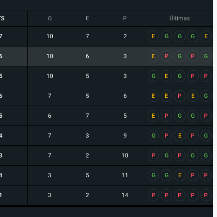
TS
G
E
P
Últimas
7
10
7
2
E
G
G
G
E
6
10
6
3
E
P
G
P
G
5
10
5
3
G
E
G
P
P
6
7
5
6
E
E
P
E
G
5
6
7
5
E
P
G
G
P
4
7
3
9
G
P
E
P
G
3
7
2
10
P
G
P
G
G
4
3
5
11
G
G
E
P
P
1
3
2
14
P
P
P
P
P