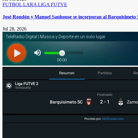
FUTBOL
LARA
LIGA FUTVE
José Rondón y Manuel Sanhouse se incorporan al Barquisimeto 
Jul 28, 2026
Resumen
Partidos
Re
Liga FUTVE 2
Venezuela
Finalizado
2
-
1
Barquisimeto SC
Zamo
Provisto por
365Scores.com