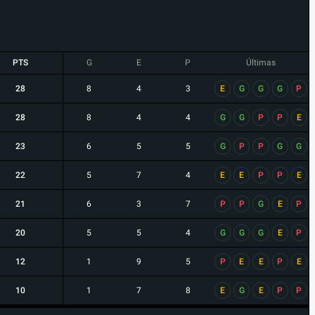
PTS
G
E
P
Últimas
28
8
4
3
E
G
G
G
P
28
8
4
4
G
G
P
P
E
23
6
5
5
G
P
P
G
G
22
5
7
4
E
E
P
P
E
21
6
3
7
P
P
G
E
P
20
5
5
4
G
G
G
E
P
12
1
9
5
P
E
E
P
E
10
1
7
8
E
G
E
P
P