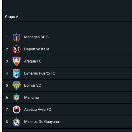
Grupo A
Monagas SC B
1
Deportivo Italia
2
Aragua FC
3
Dynamo Puerto FC
4
Bolívar SC
5
Maritimo
6
Atletico Ávila FC
7
Mineros De Guayana
8