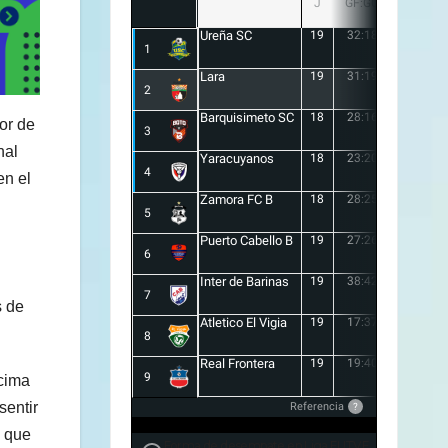
J
GF:GC
+/-
Ureña SC
19
32:18
14
1
Lara
19
31:19
12
2
Barquisimeto SC
18
28:16
12
or de
3
nal
Yaracuyanos
18
23:20
3
4
en el
Zamora FC B
18
28:25
3
5
Puerto Cabello B
19
27:26
1
6
Inter de Barinas
19
38:42
-4
7
s de
Atletico El Vigia
19
17:37
-20
8
Real Frontera
19
19:40
-21
9
 cima
sentir
Referencia
?
a que
Forma de desempate en Liga FUTVE