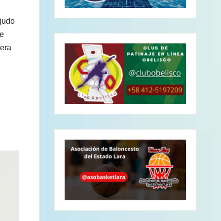
 judo
te
 era