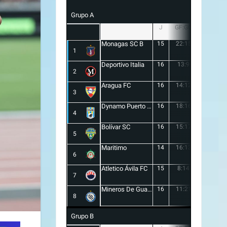
Grupo A
J
GF:GC
+/-
Monagas SC B
15
22:15
7
1
Deportivo Italia
16
13:9
4
2
Aragua FC
16
14:12
2
3
Dynamo Puerto FC
16
18:16
2
4
Bolívar SC
16
15:17
-2
5
Maritimo
14
16:13
3
6
Atletico Ávila FC
15
8:14
-6
7
Mineros De Guayana
16
11:21
-10
8
Grupo B