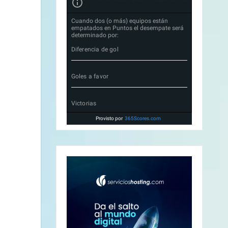
2
Cuando dos (o más) equipos están
empatados en Puntos el desempate será
determinado por:
Diferencia de gol
Goles a favor
Victorias
Provisto por
365Scores.com