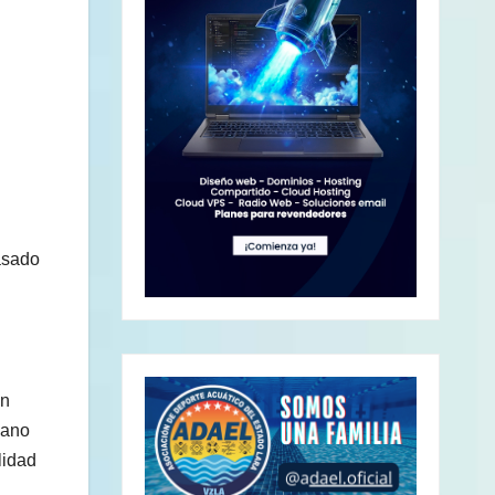
pasado
en
lano
lidad