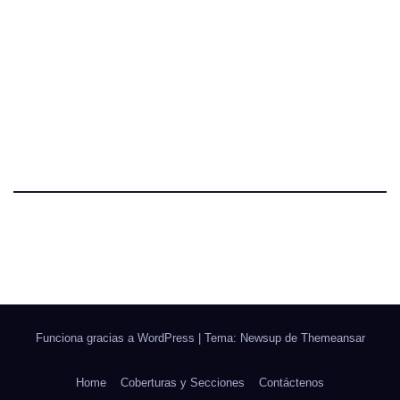
Funciona gracias a WordPress
|
Tema: Newsup de
Themeansar
Home
Coberturas y Secciones
Contáctenos