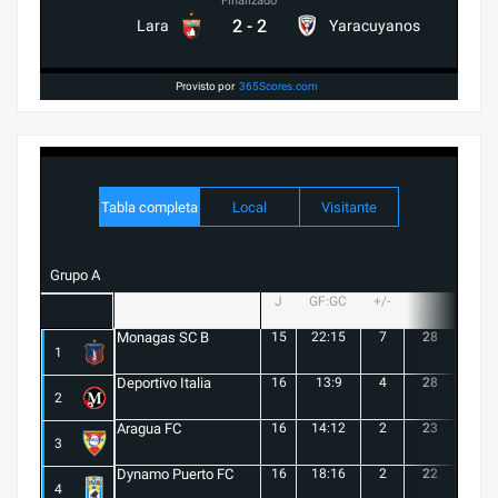
Finalizado
2
-
2
Lara
Yaracuyanos
Provisto por
365Scores.com
Tabla completa
Local
Visitante
Grupo A
J
GF:GC
+/-
PTS
G
Monagas SC B
15
22:15
7
28
8
1
Deportivo Italia
16
13:9
4
28
8
2
Aragua FC
16
14:12
2
23
6
3
Dynamo Puerto FC
16
18:16
2
22
5
4