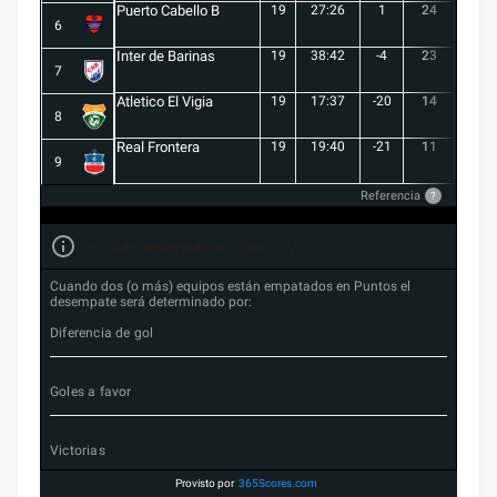
Puerto Cabello B
19
27:26
1
24
7
6
Inter de Barinas
19
38:42
-4
23
7
7
Atletico El Vigia
19
17:37
-20
14
3
8
Real Frontera
19
19:40
-21
11
3
9
Referencia
?
Forma de desempate en Liga FUTVE 2
Cuando dos (o más) equipos están empatados en Puntos el
desempate será determinado por:
Diferencia de gol
Goles a favor
Victorias
Provisto por
365Scores.com