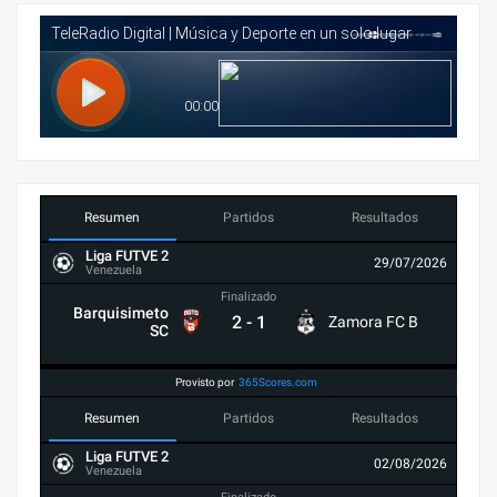
Resumen
Partidos
Resultados
Liga FUTVE 2
29/07/2026
Venezuela
Finalizado
Barquisimeto
2
-
1
Zamora FC B
SC
Provisto por
365Scores.com
Resumen
Partidos
Resultados
Liga FUTVE 2
02/08/2026
Venezuela