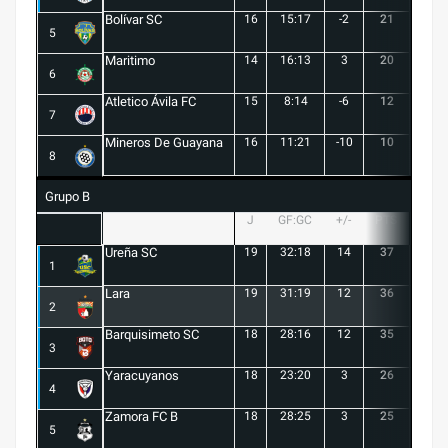
Bolívar SC
16
15:17
-2
21
6
5
Maritimo
14
16:13
3
20
5
6
Atletico Ávila FC
15
8:14
-6
12
1
7
Mineros De Guayana
16
11:21
-10
10
1
8
Grupo B
J
GF:GC
+/-
PTS
G
Ureña SC
19
32:18
14
37
10
1
Lara
19
31:19
12
36
10
2
Barquisimeto SC
18
28:16
12
35
10
3
Yaracuyanos
18
23:20
3
26
7
4
Zamora FC B
18
28:25
3
25
6
5