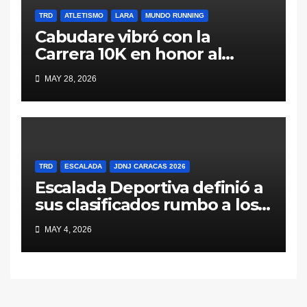
TRD
ATLETISMO
LARA
MUNDO RUNNING
Cabudare vibró con la
Carrera 10K en honor al
General Jacinto Lara (Galería
MAY 28, 2026
y Resultados)
TRD
ESCALADA
JDNJ CARACAS 2026
Escalada Deportiva definió a
sus clasificados rumbo a los
Juegos Deportivos
MAY 4, 2026
Nacionales Juveniles Caracas
2026