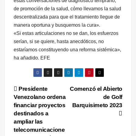
estas conversaciones de diagnóstico temprano,
de promoción de la salud, cómo llevamos la salud
descentralizada para que el tratamiento llegue de
manera oportuna y busquemos la cura».
«Si estas articulaciones no se dan, los esfuerzos
serían, si se quiere, hasta anecdóticos, no
estaríamos constituyendo una reforma sistémica»,
ha añadido. EFE
Navegación
Presidente
Comenzó el Abierto
Venezolano ordena
de Golf
de
financiar proyectos
Barquisimeto 2023
entradas
destinados a
ampliar las
telecomunicacione