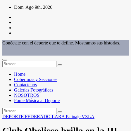
Saltar
Dom. Ago 9th, 2026
al
contenido
Conéctate con el deporte que te define. Mostramos sus historias.
Home
Coberturas y Secciones
Contáctenos
Galerías Fotográficas
NOSOTROS
Ponle Música al Deporte
DEPORTE FEDERADO
LARA
Patinaje
VZLA
Club Obelisco brilla en la III