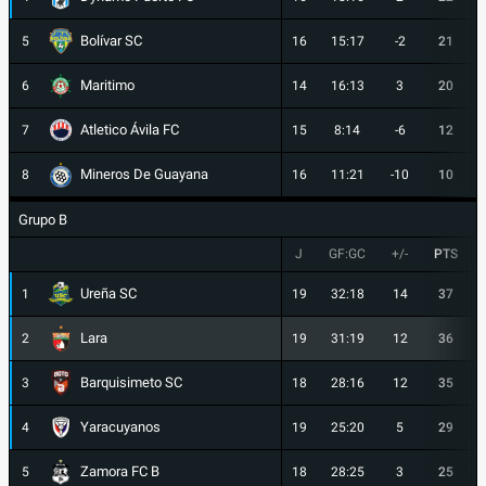
Bolívar SC
5
16
15:17
-2
21
Maritimo
6
14
16:13
3
20
Atletico Ávila FC
7
15
8:14
-6
12
Mineros De Guayana
8
16
11:21
-10
10
Grupo B
J
GF:GC
+/-
PTS
Ureña SC
1
19
32:18
14
37
Lara
2
19
31:19
12
36
Barquisimeto SC
3
18
28:16
12
35
Yaracuyanos
4
19
25:20
5
29
Zamora FC B
5
18
28:25
3
25