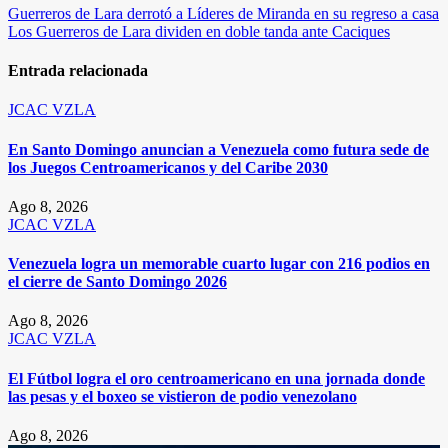
Navegación
Guerreros de Lara derrotó a Líderes de Miranda en su regreso a casa
Los Guerreros de Lara dividen en doble tanda ante Caciques
de
entradas
Entrada relacionada
JCAC
VZLA
En Santo Domingo anuncian a Venezuela como futura sede de
los Juegos Centroamericanos y del Caribe 2030
Ago 8, 2026
JCAC
VZLA
Venezuela logra un memorable cuarto lugar con 216 podios en
el cierre de Santo Domingo 2026
Ago 8, 2026
JCAC
VZLA
El Fútbol logra el oro centroamericano en una jornada donde
las pesas y el boxeo se vistieron de podio venezolano
Ago 8, 2026