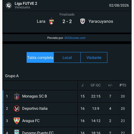
Liga FUTVE 2
02/08/2026
Venezuela
Finalizado
2
-
2
Lara
Yaracuyanos
Provisto por
365Scores.com
Tabla completa
Local
Visitante
Grupo A
J
GF:GC
+/-
PTS
Monagas SC B
1
15
22:15
7
28
Deportivo Italia
2
16
13:9
4
28
Aragua FC
3
16
14:12
2
23
Dynamo Puerto FC
4
16
18:16
2
22