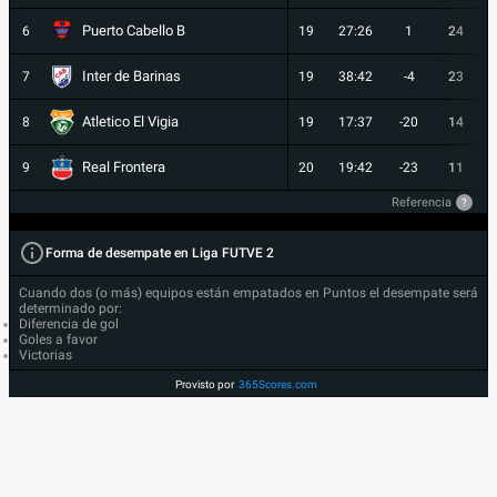
Puerto Cabello B
6
19
27:26
1
24
Inter de Barinas
7
19
38:42
-4
23
Atletico El Vigia
8
19
17:37
-20
14
Real Frontera
9
20
19:42
-23
11
Referencia
?
Forma de desempate en Liga FUTVE 2
Cuando dos (o más) equipos están empatados en Puntos el desempate será
determinado por:
Diferencia de gol
Goles a favor
Victorias
Provisto por
365Scores.com