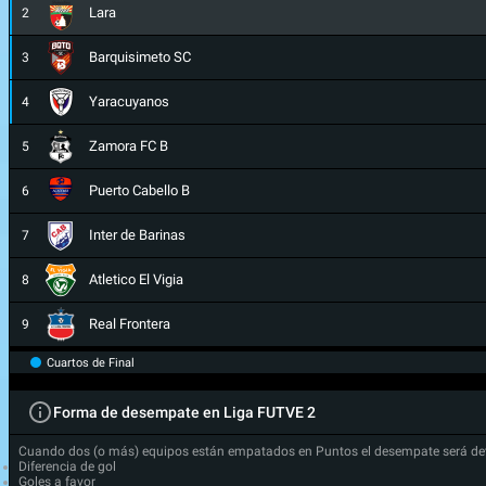
Lara
2
Barquisimeto SC
3
Yaracuyanos
4
Zamora FC B
5
Puerto Cabello B
6
Inter de Barinas
7
Atletico El Vigia
8
Real Frontera
9
Cuartos de Final
Forma de desempate en Liga FUTVE 2
Cuando dos (o más) equipos están empatados en Puntos el desempate será de
Diferencia de gol
Goles a favor