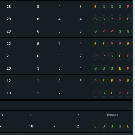
28
8
4
3
E
G
G
G
P
28
8
4
4
G
G
P
P
E
23
6
5
5
G
P
P
G
G
22
5
7
4
E
E
P
P
E
21
6
3
7
P
P
G
E
P
20
5
5
4
G
G
G
E
P
12
1
9
5
P
E
E
P
E
10
1
7
8
E
G
E
P
P
TS
G
E
P
Últimas
7
10
7
2
E
G
G
G
E