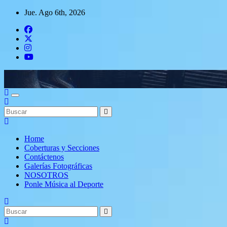
Saltar
Jue. Ago 6th, 2026
al
contenido
Conéctate con el deporte que te define. Mostramos sus historias.
Home
Coberturas y Secciones
Contáctenos
Galerías Fotográficas
NOSOTROS
Ponle Música al Deporte