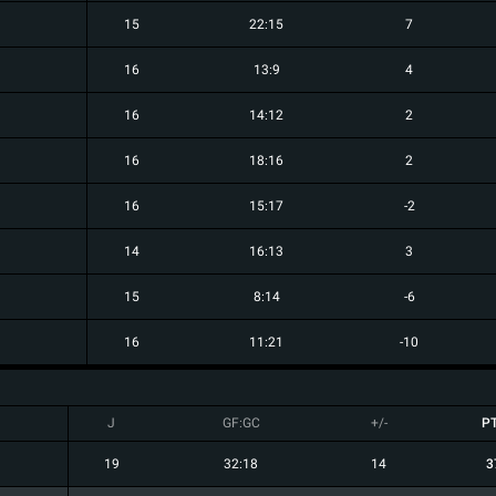
15
22:15
7
16
13:9
4
16
14:12
2
16
18:16
2
16
15:17
-2
14
16:13
3
15
8:14
-6
16
11:21
-10
J
GF:GC
+/-
P
19
32:18
14
3