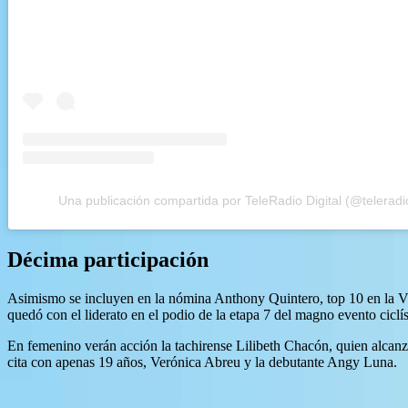
Una publicación compartida por TeleRadio Digital (@teleradio
Décima participación
Asimismo se incluyen en la nómina Anthony Quintero, top 10 en la Vue
quedó con el liderato en el podio de la etapa 7 del magno evento ciclís
En femenino verán acción la tachirense Lilibeth Chacón, quien alcan
cita con apenas 19 años, Verónica Abreu y la debutante Angy Luna.