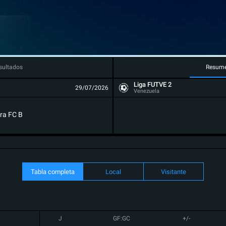
sultados
Resum
Liga FUTVE 2
29/07/2026
Venezuela
ra FC B
Tabla completa
Local
Visitante
J
GF:GC
+/-