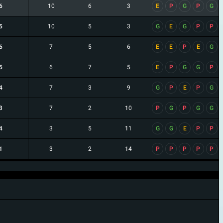
6
10
6
3
E
P
G
P
G
5
10
5
3
G
E
G
P
P
6
7
5
6
E
E
P
E
G
5
6
7
5
E
P
G
G
P
4
7
3
9
G
P
E
P
G
3
7
2
10
P
G
P
G
G
4
3
5
11
G
G
E
P
P
1
3
2
14
P
P
P
P
P