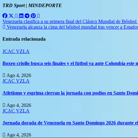
TRD Sport | MINDEPORTE
Navegación
Venezuela clasifica a su primera final del Clásico Mundial de Béisbol
Venezuela alcanza la cima del béisbol mundial tras vencer a Estad
de
entradas
Entrada relacionada
JCAC
VZLA
Boxeo criollo busca seis finales y el fútbol va ante Colombia este 
Ago 4, 2026
JCAC
VZLA
Atletismo y esgrima cierran la jornada con podios en Santo Dom
Ago 4, 2026
JCAC
VZLA
Jornada dorada de Venezuela en Santo Domingo 2026 durante el
Ago 4, 2026