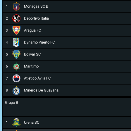
Monagas SC B
1
Deportivo Italia
2
Aragua FC
3
Dynamo Puerto FC
4
Bolívar SC
5
Maritimo
6
Atletico Ávila FC
7
Mineros De Guayana
8
Grupo B
Ureña SC
1