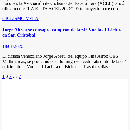
Escobar, la Asociación de Ciclismo del Estado Lara (ACEL) lanzó
oficialmente “LA RUTA ACEL 2026”. Este proyecto nace con…
CICLISMO
VZLA
Jorge Abreu se consagra campeón de la 61ª Vuelta al Táchira
en San Cristóbal
18/01/2026
El ciclista venezolano Jorge Abreu, del equipo Fina Arroz-CES
Multimarcas, se proclamó este domingo vencedor absoluto de la 61ª
edición de la Vuelta al Táchira en Bicicleta. Tras diez días…
Posts
1
2
3
…
7
pagination