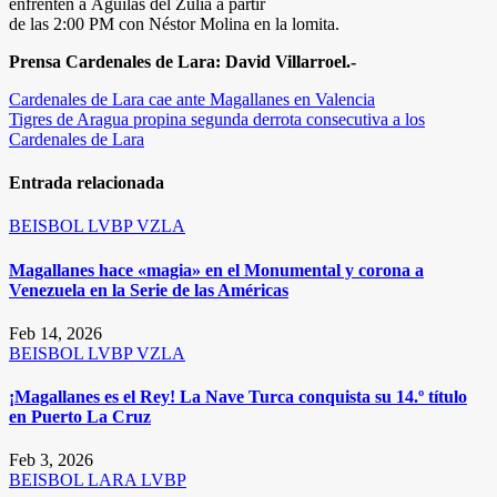
enfrenten a Águilas del Zulia a partir
de las 2:00 PM con Néstor Molina en la lomita.
Prensa Cardenales de Lara: David Villarroel.-
Navegación
Cardenales de Lara cae ante Magallanes en Valencia
Tigres de Aragua propina segunda derrota consecutiva a los
de
Cardenales de Lara
entradas
Entrada relacionada
BEISBOL
LVBP
VZLA
Magallanes hace «magia» en el Monumental y corona a
Venezuela en la Serie de las Américas
Feb 14, 2026
BEISBOL
LVBP
VZLA
¡Magallanes es el Rey! La Nave Turca conquista su 14.º título
en Puerto La Cruz
Feb 3, 2026
BEISBOL
LARA
LVBP