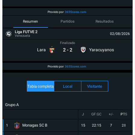
Provisto por
365Scores.com
Resumen
Partidos
Resultados
Liga FUTVE 2
02/08/2026
Venezuela
Finalizado
2
-
2
Lara
Yaracuyanos
Provisto por
365Scores.com
Tabla completa
Local
Visitante
Grupo A
J
GF:GC
+/-
PTS
Monagas SC B
1
15
22:15
7
28