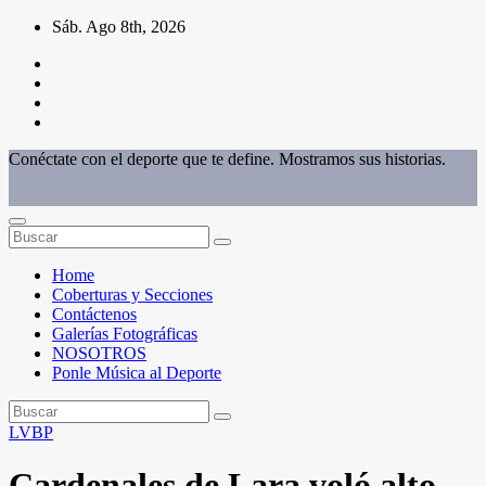
Saltar
Sáb. Ago 8th, 2026
al
contenido
Conéctate con el deporte que te define. Mostramos sus historias.
Home
Coberturas y Secciones
Contáctenos
Galerías Fotográficas
NOSOTROS
Ponle Música al Deporte
LVBP
Cardenales de Lara voló alto