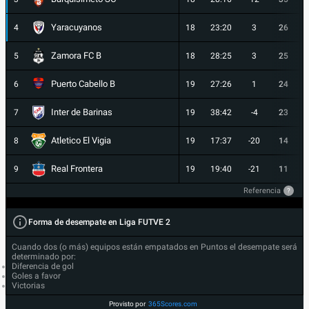
Yaracuyanos
4
18
23:20
3
26
Zamora FC B
5
18
28:25
3
25
Puerto Cabello B
6
19
27:26
1
24
Inter de Barinas
7
19
38:42
-4
23
Atletico El Vigia
8
19
17:37
-20
14
Real Frontera
9
19
19:40
-21
11
Referencia
?
Forma de desempate en Liga FUTVE 2
Cuando dos (o más) equipos están empatados en Puntos el desempate será
determinado por:
Diferencia de gol
Goles a favor
Victorias
Provisto por
365Scores.com