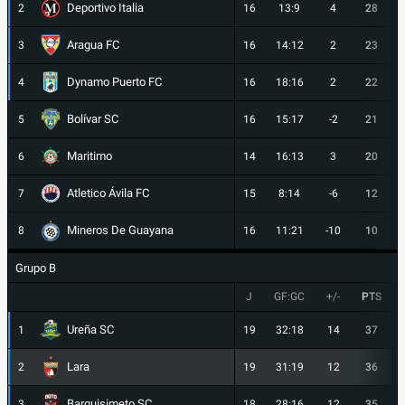
Deportivo Italia
2
16
13:9
4
28
Aragua FC
3
16
14:12
2
23
Dynamo Puerto FC
4
16
18:16
2
22
Bolívar SC
5
16
15:17
-2
21
Maritimo
6
14
16:13
3
20
Atletico Ávila FC
7
15
8:14
-6
12
Mineros De Guayana
8
16
11:21
-10
10
Grupo B
J
GF:GC
+/-
PTS
Ureña SC
1
19
32:18
14
37
Lara
2
19
31:19
12
36
Barquisimeto SC
3
18
28:16
12
35