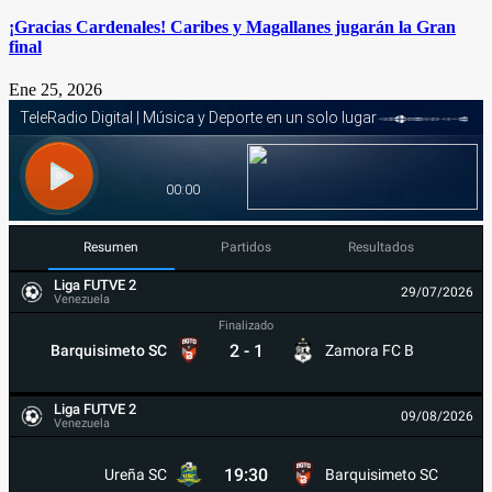
¡Gracias Cardenales! Caribes y Magallanes jugarán la Gran
final
Ene 25, 2026
Resumen
Partidos
Resultados
Liga FUTVE 2
29/07/2026
Venezuela
Finalizado
2
-
1
Barquisimeto SC
Zamora FC B
Liga FUTVE 2
09/08/2026
Venezuela
19:30
Ureña SC
Barquisimeto SC