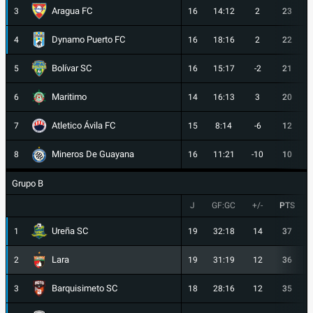
Aragua FC
3
16
14:12
2
23
Dynamo Puerto FC
4
16
18:16
2
22
Bolívar SC
5
16
15:17
-2
21
Maritimo
6
14
16:13
3
20
Atletico Ávila FC
7
15
8:14
-6
12
Mineros De Guayana
8
16
11:21
-10
10
Grupo B
J
GF:GC
+/-
PTS
Ureña SC
1
19
32:18
14
37
Lara
2
19
31:19
12
36
Barquisimeto SC
3
18
28:16
12
35