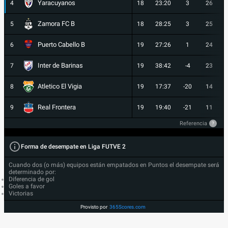
Yaracuyanos
4
18
23:20
3
26
Zamora FC B
5
18
28:25
3
25
Puerto Cabello B
6
19
27:26
1
24
Inter de Barinas
7
19
38:42
-4
23
Atletico El Vigia
8
19
17:37
-20
14
Real Frontera
9
19
19:40
-21
11
Referencia
?
Forma de desempate en Liga FUTVE 2
Cuando dos (o más) equipos están empatados en Puntos el desempate será
determinado por:
Diferencia de gol
Goles a favor
Victorias
Provisto por
365Scores.com