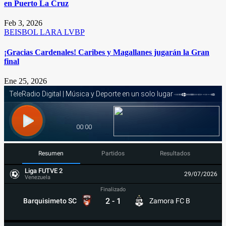
en Puerto La Cruz
Feb 3, 2026
BEISBOL
LARA
LVBP
¡Gracias Cardenales! Caribes y Magallanes jugarán la Gran
final
Ene 25, 2026
Resumen
Partidos
Resultados
Liga FUTVE 2
29/07/2026
Venezuela
Finalizado
2
-
1
Barquisimeto SC
Zamora FC B