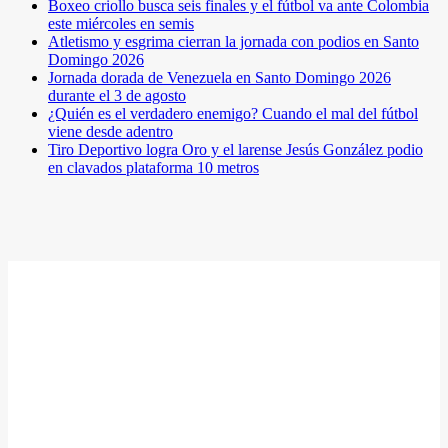
Boxeo criollo busca seis finales y el fútbol va ante Colombia
este miércoles en semis
Atletismo y esgrima cierran la jornada con podios en Santo
Domingo 2026
Jornada dorada de Venezuela en Santo Domingo 2026
durante el 3 de agosto
¿Quién es el verdadero enemigo? Cuando el mal del fútbol
viene desde adentro
Tiro Deportivo logra Oro y el larense Jesús González podio
en clavados plataforma 10 metros