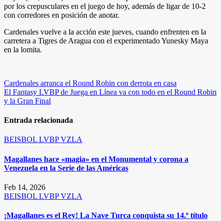
por los crepusculares en el juego de hoy, además de ligar de 10-2
con corredores en posición de anotar.
Cardenales vuelve a la acción este jueves, cuando enfrenten en la
carretera a Tigres de Aragua con el experimentado Yunesky Maya
en la lomita.
Navegación
Cardenales arranca el Round Robin con derrota en casa
El Fantasy LVBP de Juega en Línea va con todo en el Round Robin
de
y la Gran Final
entradas
Entrada relacionada
BEISBOL
LVBP
VZLA
Magallanes hace «magia» en el Monumental y corona a
Venezuela en la Serie de las Américas
Feb 14, 2026
BEISBOL
LVBP
VZLA
¡Magallanes es el Rey! La Nave Turca conquista su 14.º título