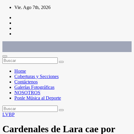
Saltar
Vie. Ago 7th, 2026
al
contenido
Conéctate con el deporte que te define. Mostramos sus historias.
Home
Coberturas y Secciones
Contáctenos
Galerías Fotográficas
NOSOTROS
Ponle Música al Deporte
LVBP
Cardenales de Lara cae por