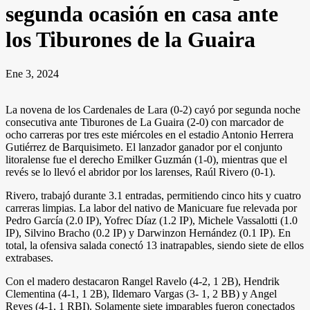
segunda ocasión en casa ante
los Tiburones de la Guaira
Ene 3, 2024
La novena de los Cardenales de Lara (0-2) cayó por segunda noche
consecutiva ante Tiburones de La Guaira (2-0) con marcador de
ocho carreras por tres este miércoles en el estadio Antonio Herrera
Gutiérrez de Barquisimeto. El lanzador ganador por el conjunto
litoralense fue el derecho Emilker Guzmán (1-0), mientras que el
revés se lo llevó el abridor por los larenses, Raúl Rivero (0-1).
Rivero, trabajó durante 3.1 entradas, permitiendo cinco hits y cuatro
carreras limpias. La labor del nativo de Manicuare fue relevada por
Pedro García (2.0 IP), Yofrec Díaz (1.2 IP), Michele Vassalotti (1.0
IP), Silvino Bracho (0.2 IP) y Darwinzon Hernández (0.1 IP). En
total, la ofensiva salada conectó 13 inatrapables, siendo siete de ellos
extrabases.
Con el madero destacaron Rangel Ravelo (4-2, 1 2B), Hendrik
Clementina (4-1, 1 2B), Ildemaro Vargas (3- 1, 2 BB) y Angel
Reyes (4-1, 1 RBI). Solamente siete imparables fueron conectados